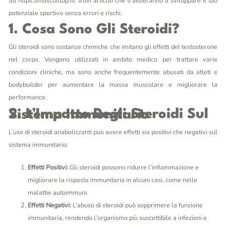
Su
https://muscolitop.it/
trovi articoli che ti aiuteranno a sviluppare il tuo
potenziale sportivo senza errori e rischi.
1. Cosa Sono Gli Steroidi?
Gli steroidi sono sostanze chimiche che imitano gli effetti del testosterone
nel corpo. Vengono utilizzati in ambito medico per trattare varie
condizioni cliniche, ma sono anche frequentemente abusati da atleti e
bodybuilder per aumentare la massa muscolare e migliorare la
performance.
2. L’Impatto Degli Steroidi Sul Sistema Immunitario
L’uso di steroidi anabolizzanti può avere effetti sia positivi che negativi sul
sistema immunitario:
Effetti Positivi:
Gli steroidi possono ridurre l’infiammazione e
migliorare la risposta immunitaria in alcuni casi, come nelle
malattie autoimmuni.
Effetti Negativi:
L’abuso di steroidi può sopprimere la funzione
immunitaria, rendendo l’organismo più suscettibile a infezioni e