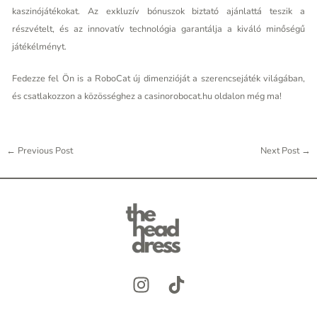
kaszinójátékokat. Az exkluzív bónuszok biztató ajánlattá teszik a
részvételt, és az innovatív technológia garantálja a kiváló minőségű
játékélményt.
Fedezze fel Ön is a RoboCat új dimenzióját a szerencsejáték világában,
és csatlakozzon a közösséghez a
casinorobocat.hu
oldalon még ma!
←
Previous Post
Next Post
→