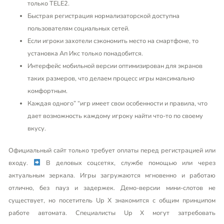
только TELE2.
Быстрая регистрация нормализаторской доступна
пользователям социальных сетей.
Если игроки захотели сэкономить место на смартфоне, то
установка Ап Икс только понадобится.
Интерфейс мобильной версии оптимизирован для экранов
таких размеров, что делаем процесс игры максимально
комфортным.
Каждая одного” “игр имеет свои особенности и правила, что
дает возможность каждому игроку найти что-то по своему
вкусу.
Официальный сайт только требует оплаты перед регистрацией или
входу.
В деловых соцсетях, службе помощью или через
актуальным зеркала. Игры загружаются мгновенно и работаю
отлично, без пауз и задержек. Демо-версии мини-слотов не
существует, но посетитель Up X знакомится с общим принципом
работе автомата. Специалисты Up X могут затребовать