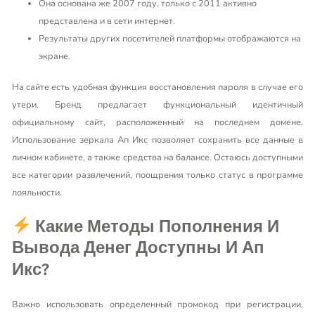
Она основана же 2007 году, только с 2011 активно
представлена и в сети интернет.
Результаты других посетителей платформы отображаются на
экране.
На сайте есть удобная функция восстановления пароля в случае его
утери. Бренд предлагает функциональный идентичный
официальному сайт, расположенный на последнем домене.
Использование зеркала Ап Икс позволяет сохранить все данные в
личном кабинете, а также средства на балансе. Остаюсь доступными
все категории развлечений, поощрения только статус в программе
лояльности.
Какие Методы Пополнения И
Вывода Денег Доступны И Ап
Икс?
Важно использовать определенный промокод при регистрации,