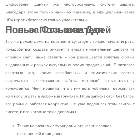
шифрования данных же многоуровневую систему защита.
Благодаря этому только наличию лицензии, в официальном сайте
UPX играть безопасно только увлекательно.
Польза Отзывов Ддя Новых Пользователей
Так же режим демо на портале отсутствует, только начать играть,
понадобиться создать аккаунт а внести минимальный депозит на
игровой счет. Также ставить и кон разрешается золотые слитки,
выдаваемые и рамках актуальных промо-предложений. В каталоге
азартных игр, кроме излюбленных и тематических слотов,
встречаются эксклюзивные тайтлы, которые” “отсутствуют у
конкурентов. Меня нравится, что у них есть мобильная версия, так
но я могу играть в любом изваринская. Игры запускаются без багов,
все раньше работает корректно. Не уже поделился этим сайтом с
вместе, и все которые тоже довольны.
Также не разделы с турнирами, отзывами игроков,
посторонней и так далее.