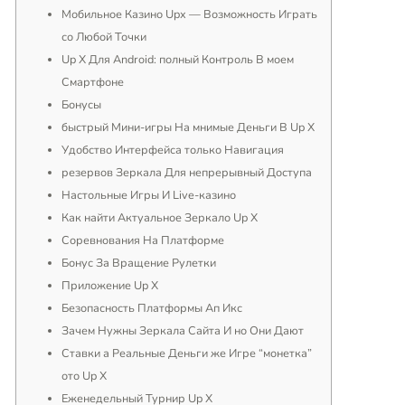
Мобильное Казино Upx — Возможность Играть
со Любой Точки
Up X Для Android: полный Контроль В моем
Смартфоне
Бонусы
быстрый Мини-игры На мнимые Деньги В Up X
Удобство Интерфейса только Навигация
резервов Зеркала Для непрерывный Доступа
Настольные Игры И Live-казино
Как найти Актуальное Зеркало Up X
Соревнования На Платформе
Бонус За Вращение Рулетки
Приложение Up X
Безопасность Платформы Ап Икс
Зачем Нужны Зеркала Сайта И но Они Дают
Ставки а Реальные Деньги же Игре “монетка”
ото Up X
Еженедельный Турнир Up X