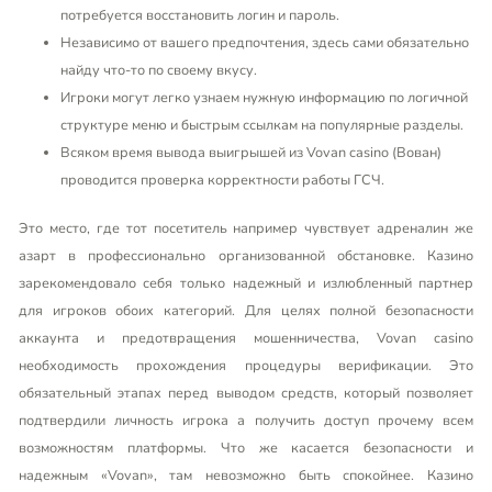
потребуется восстановить логин и пароль.
Независимо от вашего предпочтения, здесь сами обязательно
найду что-то по своему вкусу.
Игроки могут легко узнаем нужную информацию по логичной
структуре меню и быстрым ссылкам на популярные разделы.
Всяком время вывода выигрышей из Vovan casino (Вован)
проводится проверка корректности работы ГСЧ.
Это место, где тот посетитель например чувствует адреналин же
азарт в профессионально организованной обстановке. Казино
зарекомендовало себя только надежный и излюбленный партнер
для игроков обоих категорий. Для целях полной безопасности
аккаунта и предотвращения мошенничества, Vovan casino
необходимость прохождения процедуры верификации. Это
обязательный этапах перед выводом средств, который позволяет
подтвердили личность игрока а получить доступ прочему всем
возможностям платформы. Что же касается безопасности и
надежным «Vovan», там невозможно быть спокойнее. Казино