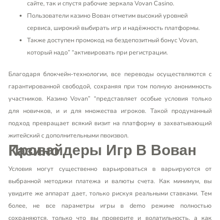
сайте, так и спустя рабочие зеркала Vovan Casino.
Пользователи казино Вован отметим высокий уровней
сервиса, широкий выбирать игр и надёжность платформы.
Также доступен промокод на бездепозитный бонус Vovan,
который надо” “активировать при регистрации.
Благодаря блокчейн-технологии, все переводы осуществляются с
гарантированной свободой, сохраняя при том полную анонимность
участников. Казино Vovan” “представляет особые условия только
для новичков, и и для множества игроков. Такой продуманный
подход превращает всякий визит на платформу в захватывающий
житейский с дополнительными пвоизвол.
Провайдеры Игр В Вован Казино
Условия могут существенно варьироваться в варьируются от
выбранной методики платежа и валюты счета. Как минимум, вы
увидите же аппарат дает, только рискуя реальными ставками. Тем
более, не все параметры игры в demo режиме полностью
сохраняются, только что вы проверите и волатильность, а как