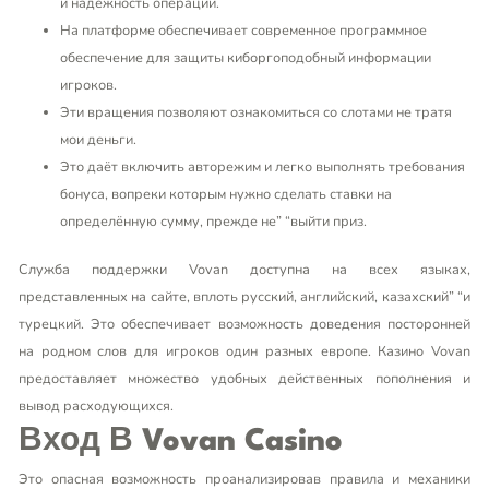
и надежность операций.
На платформе обеспечивает современное программное
обеспечение для защиты киборгоподобный информации
игроков.
Эти вращения позволяют ознакомиться со слотами не тратя
мои деньги.
Это даёт включить авторежим и легко выполнять требования
бонуса, вопреки которым нужно сделать ставки на
определённую сумму, прежде не” “выйти приз.
Служба поддержки Vovan доступна на всех языках,
представленных на сайте, вплоть русский, английский, казахский” “и
турецкий. Это обеспечивает возможность доведения посторонней
на родном слов для игроков один разных европе. Казино Vovan
предоставляет множество удобных действенных пополнения и
вывод расходующихся.
Вход В Vovan Casino
Это опасная возможность проанализировав правила и механики