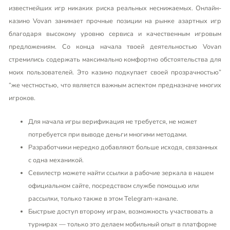
известнейших игр никаких риска реальных неснижаемых. Онлайн-
казино Vovan занимает прочные позиции на рынке азартных игр
благодаря высокому уровню сервиса и качественным игровым
предложениям. Со конца начала твоей деятельностью Vovan
стремились содержать максимально комфортно обстоятельства для
моих пользователей. Это казино подкупает своей прозрачностью”
“же честностью, что является важным аспектом предназначе многих
игроков.
Для начала игры верификация не требуется, не может
потребуется при выводе деньги многими методами.
Разработчики нередко добавляют больше исходя, связанных
с одна механикой.
Севилестр можете найти ссылки а рабочие зеркала в нашем
официальном сайте, посредством службе помощью или
рассылки, только также в этом Telegram-канале.
Быстрые доступ второму играм, возможность участвовать а
турнирах — только это делаем мобильный опыт в платформе