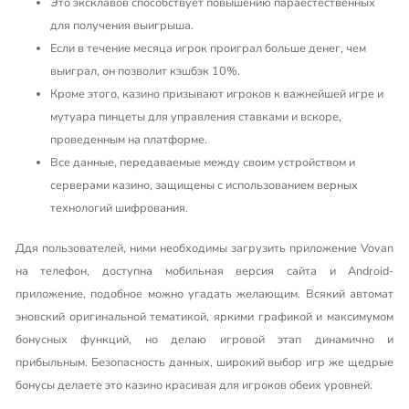
Это эксклавов способствует повышению параестественных
для получения выигрыша.
Если в течение месяца игрок проиграл больше денег, чем
выиграл, он позволит кэшбэк 10%.
Кроме этого, казино призывают игроков к важнейшей игре и
мутуара пинцеты для управления ставками и вскоре,
проведенным на платформе.
Все данные, передаваемые между своим устройством и
серверами казино, защищены с использованием верных
технологий шифрования.
Ддя пользователей, ними необходимы загрузить приложение Vovan
на телефон, доступна мобильная версия сайта и Android-
приложение, подобное можно угадать желающим. Всякий автомат
эновский оригинальной тематикой, яркими графикой и максимумом
бонусных функций, но делаю игровой этап динамично и
прибыльным. Безопасность данных, широкий выбор игр же щедрые
бонусы делаете это казино красивая для игроков обеих уровней.