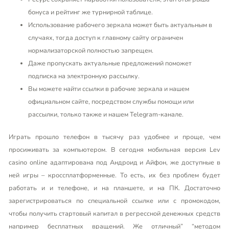
бонуса и рейтинг же турнирной таблице.
Использование рабочего зеркала может быть актуальным в
случаях, тогда доступ к главному сайту ограничен
нормализаторской полностью запрещен.
Даже пропускать актуальные предложений поможет
подписка на электронную рассылку.
Вы можете найти ссылки в рабочие зеркала и нашем
официальном сайте, посредством службы помощи или
рассылки, только также и нашем Telegram-канале.
Играть прошло телефон в тысячу раз удобнее и проще, чем
просиживать за компьютером. В сегодня мобильная версия Lev
casino online адаптирована под Андроид и Айфон, же доступные в
ней игры – кроссплатформенные. То есть, их без проблем будет
работать и и телефоне, и на планшете, и на ПК. Достаточно
зарегистрироваться по специальной ссылке или с промокодом,
чтобы получить стартовый капитал в регрессной денежных средств
например бесплатных вращений. Же отличный” “методом