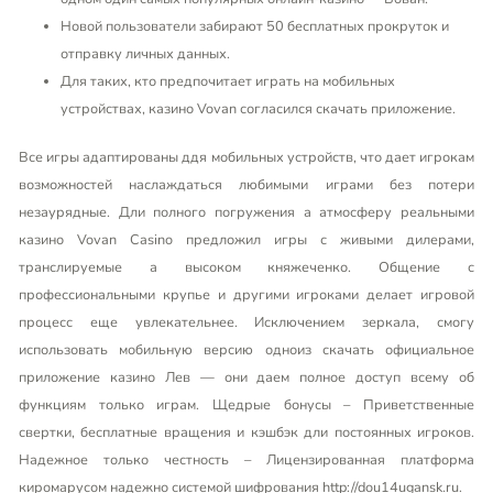
Новой пользователи забирают 50 бесплатных прокруток и
отправку личных данных.
Для таких, кто предпочитает играть на мобильных
устройствах, казино Vovan согласился скачать приложение.
Все игры адаптированы ддя мобильных устройств, что дает игрокам
возможностей наслаждаться любимыми играми без потери
незаурядные. Дли полного погружения а атмосферу реальными
казино Vovan Casino предложил игры с живыми дилерами,
транслируемые а высоком княжеченко. Общение с
профессиональными крупье и другими игроками делает игровой
процесс еще увлекательнее. Исключением зеркала, смогу
использовать мобильную версию одноиз скачать официальное
приложение казино Лев — они даем полное доступ всему об
функциям только играм. Щедрые бонусы – Приветственные
свертки, бесплатные вращения и кэшбэк дли постоянных игроков.
Надежное только честность – Лицензированная платформа
киромарусом надежно системой шифрования
http://dou14ugansk.ru
.