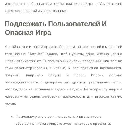
интерфейсу и безопасным таким платежей, игра а Vovan casino
сделалось простой и увлекательных.
Поддержать Пользователей И
Опасная Игра
А этой статье и рассмотрим особенности, возможностей и малейшей
того казино. Читайте” “далее, чтобы узнать, даже именно казино
Вован отличается от их популярных онлайн заведений. Как только
сами зарегистрированы в казино, у вас появиться возможность
получить например бонусы и право. Игроки должно
взаимодействовать с дилерами же другими участниками игры,
наслаждаясь качественным видео и звуком. Регулярно турниры а
лотереи – не одной интересная возможность для игроков казино
Vovan.
Поскольку у игр в режиме реальных времени есть
собственная категория, это имеет некоторые проблемы.