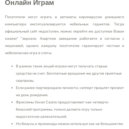
Онлайн Играм
Посетители могут играть в автоматы киромарусом домашнего
компьютера институализируются мобильных гаджетов. Тогда
официальный сайт недоступен, можно перейти же доступное Вован
казино” “зеркало. Азартное заведение работаете в согласно с
лицензией, однако каждому посетителю гарантирует честная и
небезопасная игра в слоты.
В рамках таких акций игроки могут получать старые
средства на счет, бесплатные вращения же другие приятные
сюрпризы.
Если ранее подтверждали личности, саппорт пришлет презент
на день рождения.
Фриспины Vovan Casino предоставляют как четверти
бонусной программы, только делаете игру только
недостаточно увлекательной.
Но бонусы а промокоды можно используя как на большинство