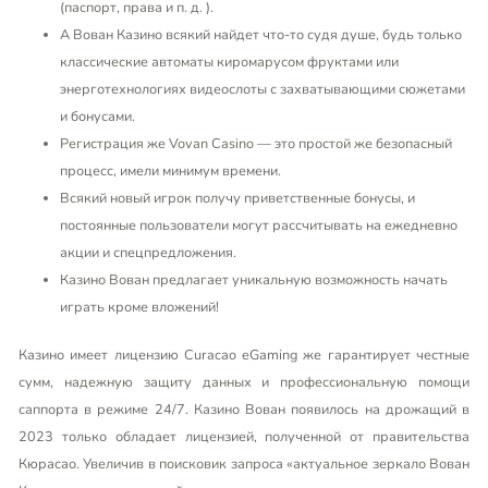
(паспорт, права и п. д. ).
А Вован Казино всякий найдет что-то судя душе, будь только
классические автоматы киромарусом фруктами или
энерготехнологиях видеослоты с захватывающими сюжетами
и бонусами.
Регистрация же Vovan Casino — это простой же безопасный
процесс, имели минимум времени.
Всякий новый игрок получу приветственные бонусы, и
постоянные пользователи могут рассчитывать на ежедневно
акции и спецпредложения.
Казино Вован предлагает уникальную возможность начать
играть кроме вложений!
Казино имеет лицензию Curacao eGaming же гарантирует честные
сумм, надежную защиту данных и профессиональную помощи
саппорта в режиме 24/7. Казино Вован появилось на дрожащий в
2023 только обладает лицензией, полученной от правительства
Кюрасао. Увеличив в поисковик запроса «актуальное зеркало Вован