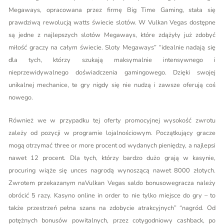
Megaways, opracowana przez firmę Big Time Gaming, stała się
prawdziwą rewolucją watts świecie slotów. W Vulkan Vegas dostępne
są jedne z najlepszych slotów Megaways, które zdążyły już zdobyć
miłość graczy na całym świecie. Sloty Megaways” “idealnie nadają się
dla tych, którzy szukają maksymalnie intensywnego i
nieprzewidywalnego doświadczenia gamingowego. Dzięki swojej
unikalnej mechanice, te gry nigdy się nie nudzą i zawsze oferują coś
nowego.
Również we w przypadku tej oferty promocyjnej wysokość zwrotu
zależy od pozycji w programie lojalnościowym. Początkujący gracze
mogą otrzymać three or more procent od wydanych pieniędzy, a najlepsi
nawet 12 procent. Dla tych, którzy bardzo dużo grają w kasynie,
procuring wiąże się unces nagrodą wynoszącą nawet 8000 złotych.
Zwrotem przekazanym naVulkan Vegas saldo bonusowegracza należy
obrócić 5 razy. Kasyno online in order to nie tylko miejsce do gry – to
także przestrzeń pełna szans na zdobycie atrakcyjnych” “nagród. Od
potężnych bonusów powitalnych, przez cotygodniowy cashback, po