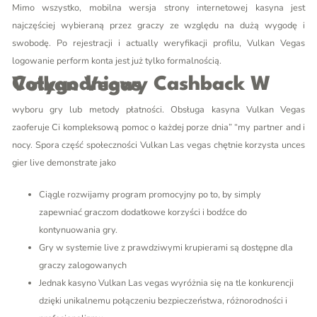
Mimo wszystko, mobilna wersja strony internetowej kasyna jest
najczęściej wybieraną przez graczy ze względu na dużą wygodę i
swobodę. Po rejestracji i actually weryfikacji profilu, Vulkan Vegas
logowanie perform konta jest już tylko formalnością.
Cotygodniowy Cashback W Vulkan Vegas
wyboru gry lub metody płatności. Obsługa kasyna Vulkan Vegas
zaoferuje Ci kompleksową pomoc o każdej porze dnia” “my partner and i
nocy. Spora część społeczności Vulkan Las vegas chętnie korzysta unces
gier live demonstrate jako
Ciągle rozwijamy program promocyjny po to, by simply
zapewniać graczom dodatkowe korzyści i bodźce do
kontynuowania gry.
Gry w systemie live z prawdziwymi krupierami są dostępne dla
graczy zalogowanych
Jednak kasyno Vulkan Las vegas wyróżnia się na tle konkurencji
dzięki unikalnemu połączeniu bezpieczeństwa, różnorodności i