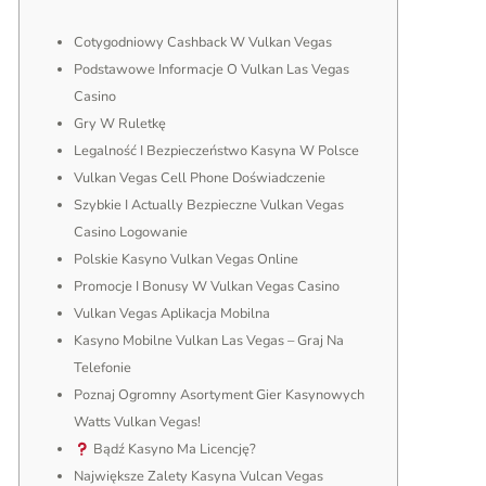
Cotygodniowy Cashback W Vulkan Vegas
Podstawowe Informacje O Vulkan Las Vegas
Casino
Gry W Ruletkę
Legalność I Bezpieczeństwo Kasyna W Polsce
Vulkan Vegas Cell Phone Doświadczenie
Szybkie I Actually Bezpieczne Vulkan Vegas
Casino Logowanie
Polskie Kasyno Vulkan Vegas Online
Promocje I Bonusy W Vulkan Vegas Casino
Vulkan Vegas Aplikacja Mobilna
Kasyno Mobilne Vulkan Las Vegas – Graj Na
Telefonie
Poznaj Ogromny Asortyment Gier Kasynowych
Watts Vulkan Vegas!
Bądź Kasyno Ma Licencję?
Największe Zalety Kasyna Vulcan Vegas