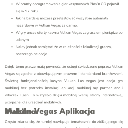
W branży oprogramowania gier kasynowych Play’n GO pojawił
się w 97 roku.
Jak najbardziej możesz przetestować wszystkie automaty
hazardowe w Vulkan Vegas za darmo.
W gry unces oferty kasyna Vulkan Vegas zagrasz em pieniądze po
udanym
Naley jednak pamiętać, że w zależności z lokalizacji gracza,
poszczególne opcje
Dzięki temu gracze mają pewność, że usługi świadczone poprzez Vulkan
Vegas są zgodne z obowiązującym prawem i standardami branżowymi.
Świetną funkcjonalnością kasyna Vulkan Las vegas jest opcja gry
mobilnej bez potrzeby instalacji aplikacji mobilnej my partner and i
wtyczek Flash. To wszystko dzięki mobilnej wersji strony internetowej,
przyjaznej dla urządzeń mobilnych.
Vulkan Vegas Aplikacja Mobilna
Często zdarza się, że turniej nawiązuje tematycznie do zbliżającego się