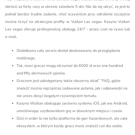
obrócić aż forty razy w okresie zaledwie 5 dni. Nie da się ukryć, że jest to
jednak bardzo trudne zadanie, choć oczywiście przy odrobinie szczęścia
można liczyć na atrakcyjne profity w Vulkan Las vegas. Kasyno Vulkan
Las vegas oferuje profesjonalną obsługę 24/7 – przez czat na żywo lub
e-mail.
Dodatkowo cały serwis dostał dostosowany do przeglądania
mobilnego.
Tak, nowi gracze mogą otrzymać do 6000 zł oraz one hundred
and fifty darmowych spinów.
Graczom jest udostępniany także obszerny dział” “FAQ, gdzie
znaleźć można najczęściej zadawane pytania, jak i odpowiedzi na
nie unces dosyć bogatym rozwinięciem tematu.
Kasyno Wulkan obsługuje zarówno systemy iOS, jak we Android,
umożliwiając użytkownikom grę w dowolnym miejscu i czasie.
Dziś in order to nie tylko platforma do gier hazardowych, ale cała
ekosystem, w którym każdy gracz może znaleźć coś dla siebie.