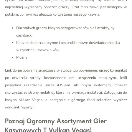
najchętniej wybierany poprzez graczy. Czat mhh żywo jest dostępny w
polskim, co również ulepsza korzystania naszego kasyna.
Dla stałych graczy kasyno przygotował również atrakcyjny
cashback.
Kasyno dostarcza płynne i bezproblemowe doświadczenie dla
wszystkich użytkowników.
Można
Link do jej pobrania znajdziesz w stopce lub powinieneś ujrzeć komunikat
po otwarciu strony bezpośrednio em urządzeniu mobilnym. Jeśli
posiadasz urządzenie unces iOS-em lub innym systemem, możesz
skorzystać ze strony mobilnej, która nie wymaga instalacji. Zaloguj się do
kasyna Vulkan Vegas, a następnie z górnego food selection wybierz
odnośnik “sporty”.
Poznaj Ogromny Asortyment Gier
Kasynowych T Vulkan Vegas!