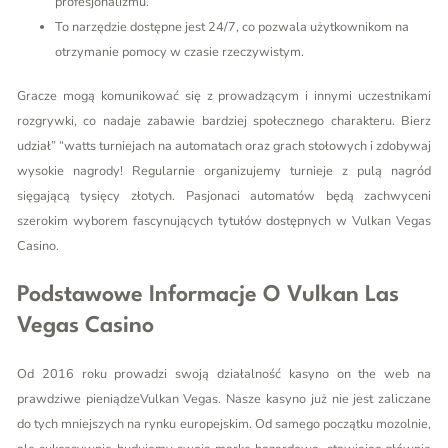
profesjonalizmu.
To narzędzie dostępne jest 24/7, co pozwala użytkownikom na
otrzymanie pomocy w czasie rzeczywistym.
Gracze mogą komunikować się z prowadzącym i innymi uczestnikami
rozgrywki, co nadaje zabawie bardziej społecznego charakteru. Bierz
udział” “watts turniejach na automatach oraz grach stołowych i zdobywaj
wysokie nagrody! Regularnie organizujemy turnieje z pulą nagród
sięgającą tysięcy złotych. Pasjonaci automatów będą zachwyceni
szerokim wyborem fascynujących tytułów dostępnych w Vulkan Vegas
Casino.
Podstawowe Informacje O Vulkan Las
Vegas Casino
Od 2016 roku prowadzi swoją działalność kasyno on the web na
prawdziwe pieniądzeVulkan Vegas. Nasze kasyno już nie jest zaliczane
do tych mniejszych na rynku europejskim. Od samego początku mozolnie,