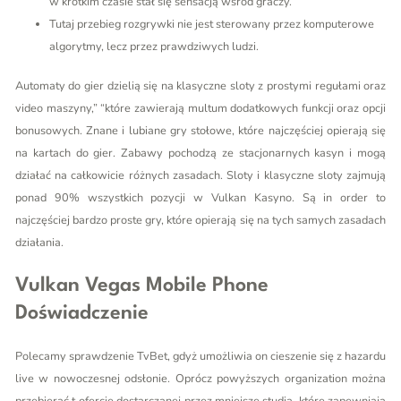
w krótkim czasie stał się sensacją wśród graczy.
Tutaj przebieg rozgrywki nie jest sterowany przez komputerowe
algorytmy, lecz przez prawdziwych ludzi.
Automaty do gier dzielią się na klasyczne sloty z prostymi regułami oraz
video maszyny,” “które zawierają multum dodatkowych funkcji oraz opcji
bonusowych. Znane i lubiane gry stołowe, które najczęściej opierają się
na kartach do gier. Zabawy pochodzą ze stacjonarnych kasyn i mogą
działać na całkowicie różnych zasadach. Sloty i klasyczne sloty zajmują
ponad 90% wszystkich pozycji w Vulkan Kasyno. Są in order to
najczęściej bardzo proste gry, które opierają się na tych samych zasadach
działania.
Vulkan Vegas Mobile Phone
Doświadczenie
Polecamy sprawdzenie TvBet, gdyż umożliwia on cieszenie się z hazardu
live w nowoczesnej odsłonie. Oprócz powyższych organization można