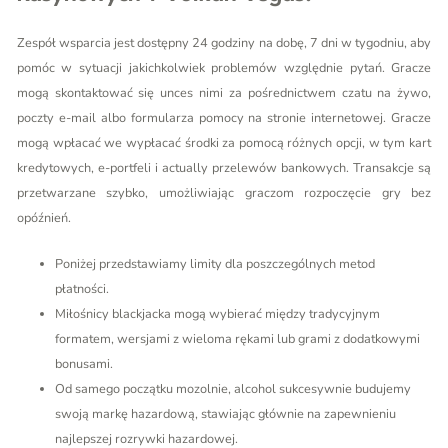
Zespół wsparcia jest dostępny 24 godziny na dobę, 7 dni w tygodniu, aby
pomóc w sytuacji jakichkolwiek problemów względnie pytań. Gracze
mogą skontaktować się unces nimi za pośrednictwem czatu na żywo,
poczty e-mail albo formularza pomocy na stronie internetowej. Gracze
mogą wpłacać we wypłacać środki za pomocą różnych opcji, w tym kart
kredytowych, e-portfeli i actually przelewów bankowych. Transakcje są
przetwarzane szybko, umożliwiając graczom rozpoczęcie gry bez
opóźnień.
Poniżej przedstawiamy limity dla poszczególnych metod
płatności.
Miłośnicy blackjacka mogą wybierać między tradycyjnym
formatem, wersjami z wieloma rękami lub grami z dodatkowymi
bonusami.
Od samego początku mozolnie, alcohol sukcesywnie budujemy
swoją markę hazardową, stawiając głównie na zapewnieniu
najlepszej rozrywki hazardowej.