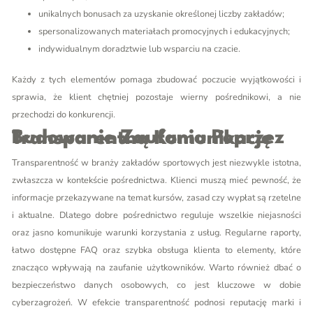
unikalnych bonusach za uzyskanie określonej liczby zakładów;
spersonalizowanych materiałach promocyjnych i edukacyjnych;
indywidualnym doradztwie lub wsparciu na czacie.
Każdy z tych elementów pomaga zbudować poczucie wyjątkowości i
sprawia, że klient chętniej pozostaje wierny pośrednikowi, a nie
przechodzi do konkurencji.
Budowanie Zaufania Poprzez Transparentną Komunikację
Transparentność w branży zakładów sportowych jest niezwykle istotna,
zwłaszcza w kontekście pośrednictwa. Klienci muszą mieć pewność, że
informacje przekazywane na temat kursów, zasad czy wypłat są rzetelne
i aktualne. Dlatego dobre pośrednictwo reguluje wszelkie niejasności
oraz jasno komunikuje warunki korzystania z usług. Regularne raporty,
łatwo dostępne FAQ oraz szybka obsługa klienta to elementy, które
znacząco wpływają na zaufanie użytkowników. Warto również dbać o
bezpieczeństwo danych osobowych, co jest kluczowe w dobie
cyberzagrożeń. W efekcie transparentność podnosi reputację marki i