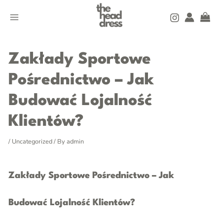
Skip
MAIN
to
MENU
content
Post
navigation
Zakłady Sportowe
Pośrednictwo – Jak
Budować Lojalność
Klientów?
/
Uncategorized
/ By
admin
Zakłady Sportowe Pośrednictwo – Jak
Budować Lojalność Klientów?