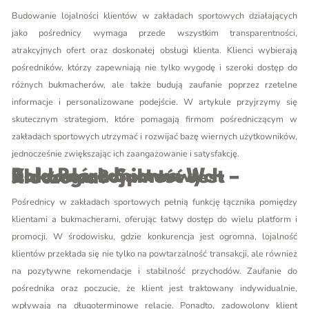
Budowanie lojalności klientów w zakładach sportowych działających
jako pośrednicy wymaga przede wszystkim transparentności,
atrakcyjnych ofert oraz doskonałej obsługi klienta. Klienci wybierają
pośredników, którzy zapewniają nie tylko wygodę i szeroki dostęp do
różnych bukmacherów, ale także budują zaufanie poprzez rzetelne
informacje i personalizowane podejście. W artykule przyjrzymy się
skutecznym strategiom, które pomagają firmom pośredniczącym w
zakładach sportowych utrzymać i rozwijać bazę wiernych użytkowników,
jednocześnie zwiększając ich zaangażowanie i satysfakcję.
Rola Pośrednictwa W Zakładach Sportowych – Dlaczego Lojalność Jest Kluczowa?
Pośrednicy w zakładach sportowych pełnią funkcję łącznika pomiędzy
klientami a bukmacherami, oferując łatwy dostęp do wielu platform i
promocji. W środowisku, gdzie konkurencja jest ogromna, lojalność
klientów przekłada się nie tylko na powtarzalność transakcji, ale również
na pozytywne rekomendacje i stabilność przychodów. Zaufanie do
pośrednika oraz poczucie, że klient jest traktowany indywidualnie,
wpływają na długoterminowe relacje. Ponadto, zadowolony klient