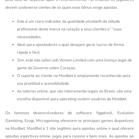
devem sostenerse cientes de os quais esse bônus exige apostas.
Este é um claro indicador da qualidade elizabeth da atitude
profissional desta marca na relação a seus clientes e” “suas
necessidades.
Ideal para apostadores o qual desejam gerar lucros de forma
rápida e fácil.
Sim, este site safari sob Venson Limited com uma licença legal de
game do Governo sobre Curaçao.
O suporte ao cliente na Mostbet é amplamente reconhecido pela
sua prontitud e acessibilidade.
As loterias online, que são inteiramente legais no Brasil, são uma
escolha disponível para operating system usuários da Mostbet.
Os famosos desenvolvedores de software Yggdrasil, Evolution
Gambling, Ezugi, Microgaming oferecem os principais games disponíveis
na Mostbet. MostBet é 1 site legítimo para apostas online o qual oferece
apostas esportivas online, jogos para cassino e bem mais. As apostas ao