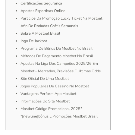
Certificações Segurança
Apostas Esportivas Online
Participe Da Promoção Lucky Ticket Na Mostbet
Afin De Rodadas Grátis Semanais
Sobre A Mostbet Brasil
Jogo De Jackpot
Programa De Bônus Da Mostbet No Brasil
Métodos De Pagamento Mostbet No Brasil
Apostas Na Liga Dos Campeões 2025/26 Em
Mostbet – Mercados, Previsões E Últimas Odds
Site Oficial De Uma Mostbet
Jogos Populares De Cassino No Mostbet
Vantagens Perform App Mostbet
Informações Do Site Mostbet
Mostbet Código Promocional 2025″
“[newline]bônus E Promoções Mostbet Brasil