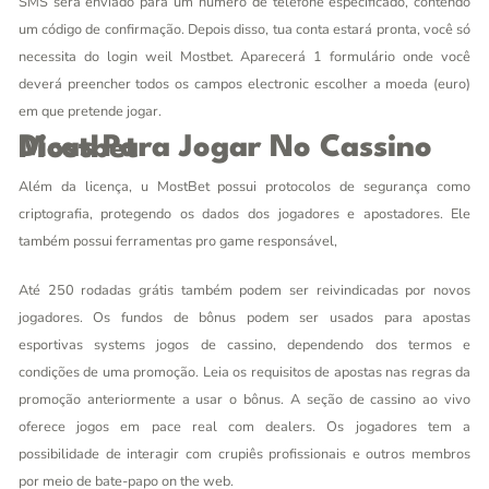
SMS será enviado para um número de telefone especificado, contendo
um código de confirmação. Depois disso, tua conta estará pronta, você só
necessita do login weil Mostbet. Aparecerá 1 formulário onde você
deverá preencher todos os campos electronic escolher a moeda (euro)
em que pretende jogar.
Dicas Para Jogar No Cassino Mostbet
Além da licença, u MostBet possui protocolos de segurança como
criptografia, protegendo os dados dos jogadores e apostadores. Ele
também possui ferramentas pro game responsável,
Até 250 rodadas grátis também podem ser reivindicadas por novos
jogadores. Os fundos de bônus podem ser usados para apostas
esportivas systems jogos de cassino, dependendo dos termos e
condições de uma promoção. Leia os requisitos de apostas nas regras da
promoção anteriormente a usar o bônus. A seção de cassino ao vivo
oferece jogos em pace real com dealers. Os jogadores tem a
possibilidade de interagir com crupiês profissionais e outros membros
por meio de bate-papo on the web.