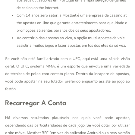
aos seus utilizadores em Portugal uma ampla seleção de games
de casino on the internet.
Com 14 anos zero setor, a Mostbet é uma empresa de cassino at
the apostas on-line que garante entretenimento para qualidade e
promoções atraentes para los dos os seus apostadores.
Ao contrário das apostas ao vivo, a opção multi-apostas da voie
assistir a muitos jogos e fazer apostas em los dos eles da só vez.
Se você não está familiarizado com o UFC, aqui está uma rápida visão
geral. O UFC, systems MMA, é um esporte que envolve uma variedade
de técnicas de pelea com contato pleno. Dentro da incapere de apostas,
você pode apostar na seu lutador preferido enquanto assiste ao jogo ao
festón.
Recarregar A Conta
Há diversos resultados plausíveis nos quais você pode apostar,
dependendo das particularidades de cada jogo. Se você optar por utilizar
o site móvel Mostbet BR” “em vez do aplicativo Android ou a new versão