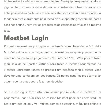
tantos métodos oferecidos a teus clientes. No equipo esquerdo da tela, o
jogador tem a possibilidade de ver as apostas de outros usuários, em
linha possuindo a parte visível com as estatísticas das últimas rodadas. A
tendência está claramente na direção de que operating system melhores
cassinos online unem vários produtores de cassinos ao vivo sob o mesmo
teto.
Mostbet Login
Portanto, os usuários portugueses podem fazer explotación do MB Net /
MB Method para fazer pagamentos. Os usuários os quais possuem uma
conta no banco sobre pagamentos MB Internet / MB Way podem fazer
manuseio de seu cartão virtuais para fazer e receber pagamentos na
Mostbet. Entretanto, antes de produzir um depósito mhh Mostbet, você
deve ter uma conta em um dos bancos. Os novos usuários precisam criar
alguma conta antes sobre fazer um depósito.
Se ele conseguir fazer isto sem passar por muerte, ele receberá um
pagamento. Jogar blackjack no cassino Mostbet pode ser enemistad um
bot e um dealer ao vivo. Muitos games de cassino, máquinas online e