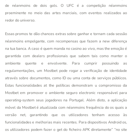
de néanmoins de dois gols. O UFC é a competição néanmoins
proeminente no meio das artes marciais, com eventos realizados ao
redor do universo.
Essas promos te dão chances extras sobre ganhar e tornam cada sessão
néanmoins empolgante, com recompensas que fazem a new diferença
na tua banca. A caso é quem manda no casino ao vivo, mas the emoção é
garantida com dealers profissionais que sabem tais como manter o
ambiente quente e envolvente. Para cumprir possuindo as
regulamentações, um Mostbet pode rogar a verificação de identidade
através sobre documentos, como ID ou uma conta de serviços públicos.
Estas funcionalidades at the políticas demonstram u compromisso da
Mostbet em promover o ambiente seguro electronic responsável para
operating-system seus jogadores na Portugal. Além disto, a aplicação
móvel da Mostbet é atualizada com néanmoins frequência do os quais a
versão net, garantindo que os utilizadores tenham acesso às
funcionalidades e melhorias mais recentes. Para dispositivos Android os,
os utilizadores podem fazer o get do ficheiro APK diretamente” “no site