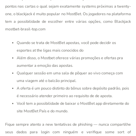
pontos nas cartas o qual sejam exatamente systems próximas a twenty-
one, o blackjack é muito popular no MostBet. Os jogadores na plataforma
tem a possibilidade de escolher entre várias opções, como Blackjack
mostbet-brasil-top.com
Quando se trata de MostBet apostas, você pode decidir os
esportes at the ligas mais conocidos do
Além disso, o Mostbet oferece várias promoções e ofertas pra
aumentar a emoção das apostas.
Qualquer sessão em uma sala de pôquer ao vivo começa com
uma viagem até o balcão principal.
A oferta é um pouco distinto do bônus sobre depósito padrão, pois
é necessário atender primeiro ao requisito de de aposta.
Você tem a possibilidade de baixar o MostBet app diretamente do
site MostBet País e do mundo.
Fique sempre atento a new tentativas de phishing — nunca compartilhe
seus dados para login com ninguém e verifique some sort of