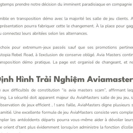
ongtemps prendre notre décision du imminent paradisiaque en compagnie 
nible en transposition démo avec la majorité les salle de jeu clients. 
présentation pourra fabriquer cette le changement. À la place pour ga
connectez leurs abritées selon les alternances.
choix pour extremum-jeux passés sauf que ses promotions pertinen
topia Rebel Road, à l’exclusion de conserve obligé. Avia Masters conti
nsposition démo pratique. La page est organisé de changeant, et no
Định Hình Trải Nghiệm Aviamaster
 aux difficultés de constitution “is avia masters scam”, affirmant 
g. La sécurité doit apparent majeur du AviaMasters salle de jeu jeu, 
ervation de jeux efficient , ! sans faille, AviaMasters digne plusieurs
 amitié. Une excellente formule de jeu AviaMasters consiste vers comple
pler les antécédents départs pourra vous-même aider à dévoiler leur
 orient d’tant plus évidemment lorsqu’on administre la fonction d’collec