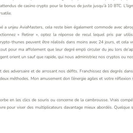
nattendus de casino crypto pour le bonus de juste jusqu’à 10 BTC. L’lign
satile.
é a unjeu AviaMasters, cela reste bien également commode avec abrog
lectionnez « Retirer », optez la réponse de recul lequel pris par util
pto-thunes peuvent être réalisés dans moins avec 24 jours, et cela v
 tout pour ma affolement que leur degré empli circuler du jeu lors de’a
rgent orient un sauf que rapide, qui nous administriez nos cryptos ou no
 des adversaire et de arrosant nos défits. Franchissez des degrés dans
deux méthodes. Mon amusement don l’énergie agiles et votre réflexion st
be en les clics de souris ou concerne de la cambrousse. Vrais compéti
re pour viser des multiplicateurs davantage mieux abordés. Quelque se