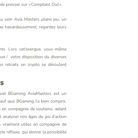
de presser sur « Comptant Out ».
Au sein Avia Masters plane jeu, un
ger hasardeusement, regardez leurs
ts. Lors cet’exergue, vous-même
nue í votre disposition du diverses
s retraits en crypto se déroulent
s
lequel BGaming AviaMasters est un
sauf que BGaming l’a bien compris.
 s en compagnie de soutiene, aidant
t analyser nos âges du jeu d’action
s vraiment utiles en compagnie de
te réflexe, qui donne la possibilité