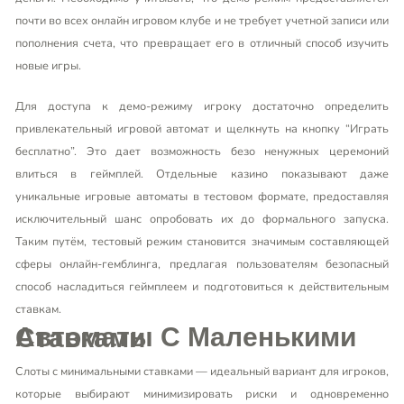
почти во всех онлайн игровом клубе и не требует учетной записи или
пополнения счета, что превращает его в отличный способ изучить
новые игры.
Для доступа к демо-режиму игроку достаточно определить
привлекательный игровой автомат и щелкнуть на кнопку “Играть
бесплатно”. Это дает возможность безо ненужных церемоний
влиться в геймплей. Отдельные казино показывают даже
уникальные игровые автоматы в тестовом формате, предоставляя
исключительный шанс опробовать их до формального запуска.
Таким путём, тестовый режим становится значимым составляющей
сферы онлайн-гемблинга, предлагая пользователям безопасный
способ насладиться геймплеем и подготовиться к действительным
ставкам.
Автоматы С Маленькими Ставками
Слоты с минимальными ставками — идеальный вариант для игроков,
которые выбирают минимизировать риски и одновременно