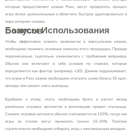
которые предоставляет казино Рокс, могут превратить процесс
игры более увлекательным и облегчить быстрее адаптироваться в
мире интернет-казино.
Базисы Использования Бонусов
Чтобы эффективно освоить привилегии в виртуальном казино,
необходимо понимать основные моменты этого процедуры. Прежде
первоначально, тщательно ознакомьтесь с требования вейджера.
Обычно они включают в себя условия по ставкам, которые
определяются как фактор (например, x30). Данное подразумевает,
что игрок в Рокс казино необходимо отыграть сумму бонуса 30 крат,
прежде чем сможет снять выигрыш.
Вдобавок к этому, этого, необходимо брать в расчет вклад
различных игровых автоматов в реализацию правил отыгрыша.
Скажем, игровые автоматы обычно учитываются на 100%, тогда как
игры за столом могут приносить только 10-20%. Поэтому
стратегически необходимо отбирать игры с максимальным вкладом.