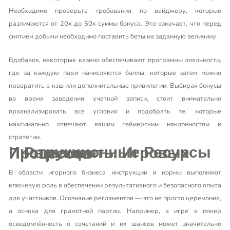
Необходимо проверьте требования по вейджеру, которые
различаются от 20x до 50x суммы бонуса. Это означает, что перед
снятием добычи необходимо поставить беты на заданную величину.
Вдобавок, некоторые казино обеспечивают программы лояльности,
где за каждую пари начисляются баллы, которые затем можно
превратить в кэш или дополнительные привилегии. Выбирая бонусы
во время заведения учетной записи, стоит внимательно
проанализировать все условия и подобрать те, которые
максимально отвечают вашим геймерским наклонностям и
стратегии.
Инструкционные Ресурсы И Регламенты Игровых Процессов
В области игорного бизнеса инструкции и нормы выполняют
ключевую роль в обеспечении результативного и безопасного опыта
для участников. Осознание регламентов — это не просто церемония,
а основа для грамотной партии. Например, в игре в покер
осведомлённость о сочетаний и их шансов может значительно