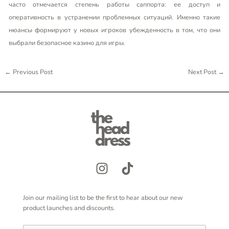
часто отмечается степень работы саппорта: ее доступ и
оперативность в устранении проблемных ситуаций. Именно такие
нюансы формируют у новых игроков убежденность в том, что они
выбрали безопасное казино для игры.
←
Previous Post
Next Post
→
Join our mailing list to be the first to hear about our new
product launches and discounts.