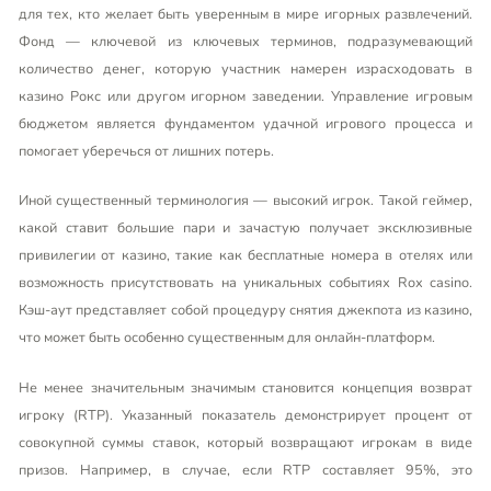
для тех, кто желает быть уверенным в мире игорных развлечений.
Фонд — ключевой из ключевых терминов, подразумевающий
количество денег, которую участник намерен израсходовать в
казино Рокс или другом игорном заведении. Управление игровым
бюджетом является фундаментом удачной игрового процесса и
помогает уберечься от лишних потерь.
Иной существенный терминология — высокий игрок. Такой геймер,
какой ставит большие пари и зачастую получает эксклюзивные
привилегии от казино, такие как бесплатные номера в отелях или
возможность присутствовать на уникальных событиях Rox casino.
Кэш-аут представляет собой процедуру снятия джекпота из казино,
что может быть особенно существенным для онлайн-платформ.
Не менее значительным значимым становится концепция возврат
игроку (RTP). Указанный показатель демонстрирует процент от
совокупной суммы ставок, который возвращают игрокам в виде
призов. Например, в случае, если RTP составляет 95%, это