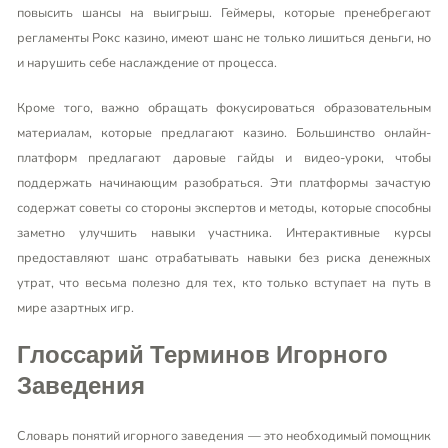
повысить шансы на выигрыш. Геймеры, которые пренебрегают
регламенты Рокс казино, имеют шанс не только лишиться деньги, но
и нарушить себе наслаждение от процесса.
Кроме того, важно обращать фокусироваться образовательным
материалам, которые предлагают казино. Большинство онлайн-
платформ предлагают даровые гайды и видео-уроки, чтобы
поддержать начинающим разобраться. Эти платформы зачастую
содержат советы со стороны экспертов и методы, которые способны
заметно улучшить навыки участника. Интерактивные курсы
предоставляют шанс отрабатывать навыки без риска денежных
утрат, что весьма полезно для тех, кто только вступает на путь в
мире азартных игр.
Глоссарий Терминов Игорного
Заведения
Словарь понятий игорного заведения — это необходимый помощник