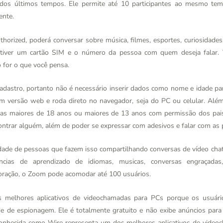
 dos últimos tempos. Ele permite até 10 participantes ao mesmo t
ente.
horized, poderá conversar sobre música, filmes, esportes, curiosidade
 tiver um cartão SIM e o número da pessoa com quem deseja falar. 
 for o que você pensa.
adastro, portanto não é necessário inserir dados como nome e idade pa
em versão web e roda direto no navegador, seja do PC ou celular. Al
enas maiores de 18 anos ou maiores de 13 anos com permissão dos pais
ncontrar alguém, além de poder se expressar com adesivos e falar com a
ade de pessoas que fazem isso compartilhando conversas de vídeo cha
ências de aprendizado de idiomas, musicas, conversas engraçadas
boração, o Zoom pode acomodar até 100 usuários.
s melhores aplicativos de videochamadas para PCs porque os usuári
e de espionagem. Ele é totalmente gratuito e não exibe anúncios para 
 conhecida como Wire representa um dos melhores aplicativos de videoc