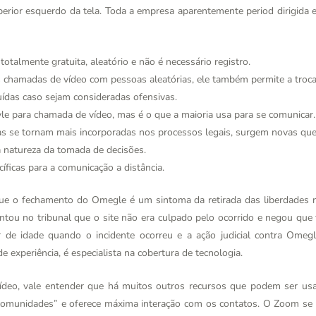
perior esquerdo da tela. Toda a empresa aparentemente period dirigida 
otalmente gratuita, aleatório e não é necessário registro.
as chamadas de vídeo com pessoas aleatórias, ele também permite a troc
ídas caso sejam consideradas ofensivas.
tyle para chamada de vídeo, mas é o que a maioria usa para se comunicar.
s se tornam mais incorporadas nos processos legais, surgem novas ques
a natureza da tomada de decisões.
íficas para a comunicação a distância.
e o fechamento do Omegle é um sintoma da retirada das liberdades n
tou no tribunal que o site não era culpado pelo ocorrido e negou que
 de idade quando o incidente ocorreu e a ação judicial contra Omeg
experiência, é especialista na cobertura de tecnologia.
deo, vale entender que há muitos outros recursos que podem ser us
r “comunidades” e oferece máxima interação com os contatos. O Zoom s