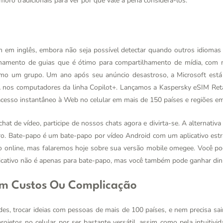
moro tradicionais para ver por que vale a pena considerá-los.
 em inglês, embora não seja possível detectar quando outros idioma
hamento de guias que é ótimo para compartilhamento de mídia, com 
omo um grupo. Um ano após seu anúncio desastroso, a Microsoft está
A nos computadores da linha Copilot+. Lançamos a Kaspersky eSIM Retai
 acesso instantâneo à Web no celular em mais de 150 países e regiões 
hat de vídeo, participe de nossos chats agora e divirta-se. A alternativ
stro. Bate-papo é um bate-papo por vídeo Android com um aplicativo es
o online, mas falaremos hoje sobre sua versão mobile
omegee
. Você po
plicativo não é apenas para bate-papo, mas você também pode ganhar dinh
m Custos Ou Complicação
des, trocar ideias com pessoas de mais de 100 países, e nem precisa sa
etos no celular por ser bastante versátil, assim como pela intuitivid