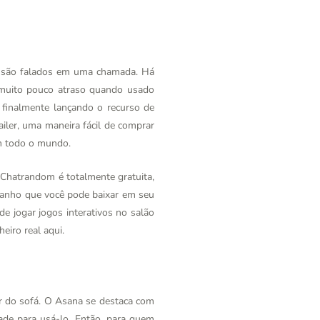
s são falados em uma chamada. Há
muito pouco atraso quando usado
 finalmente lançando o recurso de
ler, uma maneira fácil de comprar
em todo o mundo.
a Chatrandom é totalmente gratuita,
tranho que você pode baixar em seu
de jogar jogos interativos no salão
eiro real aqui.
ir do sofá. O Asana se destaca com
ade para usá-lo. Então, para quem