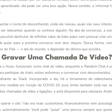
prendizado, ele pode ser uma boa opção. Nesse sentido, o Informal faci
.
untar o nome do desconhecido, onde ele nasceu, quais são seus interess
ser relevantes quando se conhece alguém. Na aba de conversas, a outr
possível desfrutar de infinitas salas de bate-papo sem precisar criar um
 pular para a próxima conversa com dois cliques. Dessa forma, sem 
des do País — e até do mundo, a depender do idioma que escolha.
a Gravar Uma Chamada De Vídeo
o Azzar, funcionam como chat de vídeo, enquanto o Random Chat é um
 para participar de chats online anônimos e conversar com desconhecidos
elhante ao Slack. Incorporado a ele, há a ferramenta de videocham
como medida em função da COVID-19, esse limite também está nas cont
as chamadas de vídeo e ligações, e está disponível para celulares Andro
operar o site “não era mais sustentável, financeiramente nem psicolog
 automaticamente. Você pode “pular” uma pessoa sempre que quiser; 