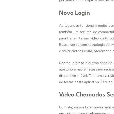
por vídeo com os aplicativos de na
Novo Login
As legendas funcionam muito bem
também um recurso de compartil
para transmitir um vídeo curto c
Busca rápida com tecnologia de I
e ativar cartões eSIM, oferecendo
Não fique preso a outros apps de c
aleatório e não é necessário regi
dispositivo móvel. Tem uma versã
de festas neste aplicativo. Este a
Vídeo Chamadas Se
Com ele, dá pra fazer novas amiza
um app de acompanhamento de proj