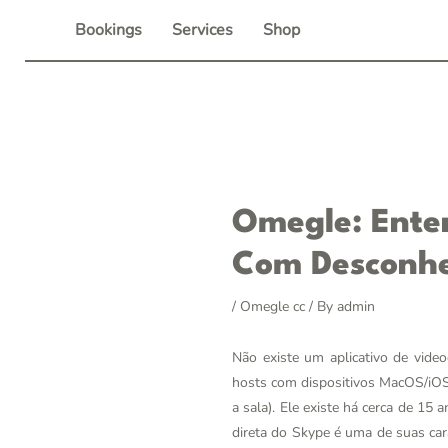
Skip
Bookings
Services
Shop
to
content
Post
Omegle: Ente
navigation
Com Desconhe
/
Omegle cc
/ By
admin
Não existe um aplicativo de vid
hosts com dispositivos MacOS/iOS.
a sala). Ele existe há cerca de 15
direta do Skype é uma de suas cara