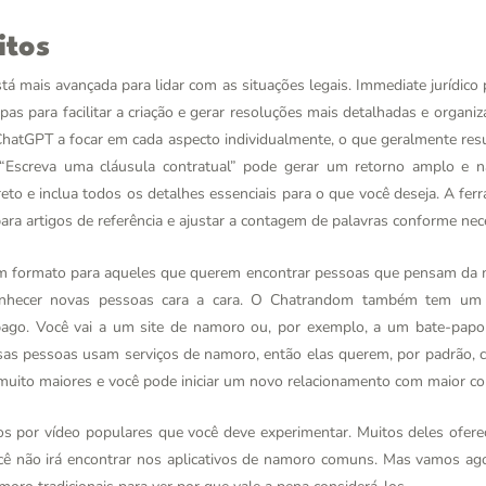
itos
stá mais avançada para lidar com as situações legais. Immediate jurídic
as para facilitar a criação e gerar resoluções mais detalhadas e organiza
ChatGPT a focar em cada aspecto individualmente, o que geralmente res
Escreva uma cláusula contratual” pode gerar um retorno amplo e n
ireto e inclua todos os detalhes essenciais para o que você deseja. A fer
ara artigos de referência e ajustar a contagem de palavras conforme nec
m formato para aqueles que querem encontrar pessoas que pensam da
conhecer novas pessoas cara a cara. O Chatrandom também tem um
pago. Você vai a um site de namoro ou, por exemplo, a um bate-papo
sas pessoas usam serviços de namoro, então elas querem, por padrão, c
 muito maiores e você pode iniciar um novo relacionamento com maior co
s por vídeo populares que você deve experimentar. Muitos deles oferec
ocê não irá encontrar nos aplicativos de namoro comuns. Mas vamos ag