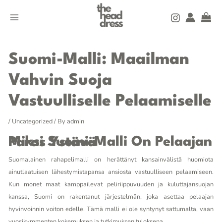
Skip
MAIN
to
MENU
content
Post
navigation
Suomi-Malli: Maailman
Vahvin Suoja
Vastuulliselle Pelaamiselle
/
Uncategorized
/ By
admin
Miksi Suomi-Malli On Pelaajan Paras Ystävä
Suomalainen rahapelimalli on herättänyt kansainvälistä huomiota
ainutlaatuisen lähestymistapansa ansiosta vastuulliseen pelaamiseen.
Kun monet maat kamppailevat peliriippuvuuden ja kuluttajansuojan
kanssa, Suomi on rakentanut järjestelmän, joka asettaa pelaajan
hyvinvoinnin voiton edelle. Tämä malli ei ole syntynyt sattumalta, vaan
vuosikymmenten kokemuksen ja tutkimuksen tuloksena.