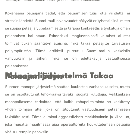
Kokeneena pelaajana tiedät, että pelaamisen tulisi olla viihdettä, ei
stressin lähdettä. Suomi-mallin vahvuudet näkyvät erityisesti siinä, miten
se suojaa pelaajia ylipelaamiselta ja tarjoaa konkreettisia työkaluja oman
pelaamisen hallintaan. Esimerkiksi
magiuscasino.fi
kaltaiset alustat
toimivat tiukan sääntelyn alaisina, mikä takaa pelaajille turvallisen
peliympäristön. Tämä artikkeli pureutuu Suomi-mallin keskeisiin
vahvuuksiin ja siihen, miksi se on edelläkävijä vastuullisessa
pelaamisessa.
Monopolijärjestelmä Takaa Pelaajan Edun
Suomen monopolijärjestelmä saattaa kuulostaa vanhanaikaiselta, mutta
se on osoittautunut tehokkaaksi tavaksi suojata kuluttajia. Veikkauksen
monopoliasema tarkoittaa, että kaikki rahapelitoiminta on keskitetty
yhden toimijan alle, joka on sitoutunut vastuulliseen pelaamiseen
lakisääteisesti. Tämä eliminoi aggressiivisen markkinoinnin ja kilpailun,
joka muualla maailmassa ajaa operaattoreita houkuttelemaan pelaajia
yhä suurempiin panoksiin.