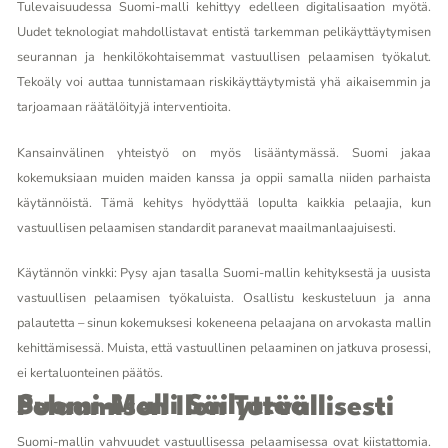
Tulevaisuudessa Suomi-malli kehittyy edelleen digitalisaation myötä.
Uudet teknologiat mahdollistavat entistä tarkemman pelikäyttäytymisen
seurannan ja henkilökohtaisemmat vastuullisen pelaamisen työkalut.
Tekoäly voi auttaa tunnistamaan riskikäyttäytymistä yhä aikaisemmin ja
tarjoamaan räätälöityjä interventioita.
Kansainvälinen yhteistyö on myös lisääntymässä. Suomi jakaa
kokemuksiaan muiden maiden kanssa ja oppii samalla niiden parhaista
käytännöistä. Tämä kehitys hyödyttää lopulta kaikkia pelaajia, kun
vastuullisen pelaamisen standardit paranevat maailmanlaajuisesti.
Käytännön vinkki: Pysy ajan tasalla Suomi-mallin kehityksestä ja uusista
vastuullisen pelaamisen työkaluista. Osallistu keskusteluun ja anna
palautetta – sinun kokemuksesi kokeneena pelaajana on arvokasta mallin
kehittämisessä. Muista, että vastuullinen pelaaminen on jatkuva prosessi,
ei kertaluonteinen päätös.
Suomi-Malli Säilyttää Pelaamisen Ilon Turvallisesti
Suomi-mallin vahvuudet vastuullisessa pelaamisessa ovat kiistattomia.