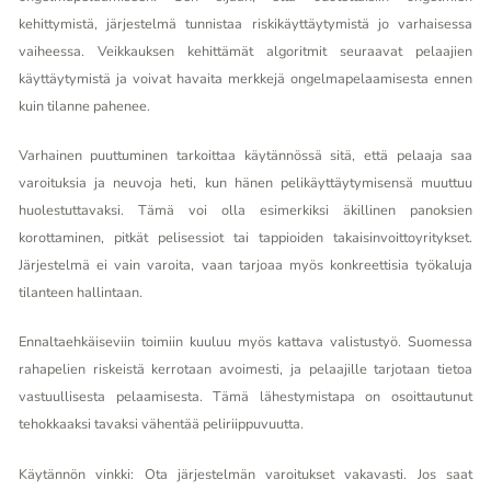
kehittymistä, järjestelmä tunnistaa riskikäyttäytymistä jo varhaisessa
vaiheessa. Veikkauksen kehittämät algoritmit seuraavat pelaajien
käyttäytymistä ja voivat havaita merkkejä ongelmapelaamisesta ennen
kuin tilanne pahenee.
Varhainen puuttuminen tarkoittaa käytännössä sitä, että pelaaja saa
varoituksia ja neuvoja heti, kun hänen pelikäyttäytymisensä muuttuu
huolestuttavaksi. Tämä voi olla esimerkiksi äkillinen panoksien
korottaminen, pitkät pelisessiot tai tappioiden takaisinvoittoyritykset.
Järjestelmä ei vain varoita, vaan tarjoaa myös konkreettisia työkaluja
tilanteen hallintaan.
Ennaltaehkäiseviin toimiin kuuluu myös kattava valistustyö. Suomessa
rahapelien riskeistä kerrotaan avoimesti, ja pelaajille tarjotaan tietoa
vastuullisesta pelaamisesta. Tämä lähestymistapa on osoittautunut
tehokkaaksi tavaksi vähentää peliriippuvuutta.
Käytännön vinkki: Ota järjestelmän varoitukset vakavasti. Jos saat