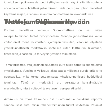
ilmoituksen poikkeavasta pelikäyttäytymisestä, käytä sitä tilaisuutena
arvioida omaa suhdettasi pelaamiseen. Pidä pelikirjaa, johon merkitset
käyttämäsi ajan ja rahan – se auttaa hahmottamaan kokonaiskuvaa.
Tuottojen Ohjaaminen Yhteiskunnalliseen Hyvään
Kolmas merkittävä vahvuus Suomi-mallissa on se, miten
rahapelitoiminnan tuotot hyödynnetään. Monopolijärjestelmässä kaikki
voitot eivät mene yksityisten sijoittajien taskuihin, vaan ne ohjataan
yhteiskunnallisesti merkittäviin kohteisiin kuten kulttuuriin, liikuntaan,
tieteeseen ja sosiaali- ja terveysjärjestöjen toimintaan.
Tämä tarkoittaa, että jokainen pelaamasi euro tukee samalla suomalaista
yhteiskuntaa. Vuosittain Veikkaus jakaa satoja miljoonia euroja erilaisille
edunsaajille, mikä tekee pelaamisesta yhteiskunnallisesti hyödyllistä
toimintaa. Tämä on merkittävä ero verrattuna kansainvälisiin
markkinoihin, missä voitot virtaavat usein veroparatiiseihin.
Avoimuus on myös keskeinen osa Suomi-mallia. Veikkaus raportoi
säännöllisesti siitä, mihin rahapelitoiminnan tuotot käytetään. Pelaajat