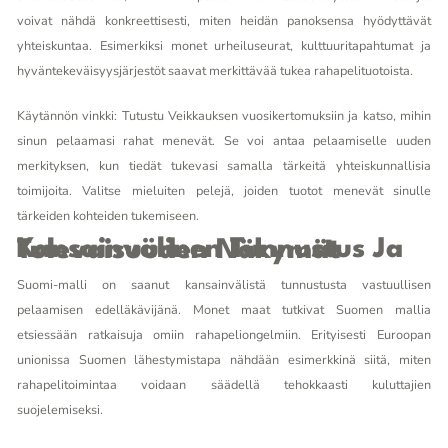
voivat nähdä konkreettisesti, miten heidän panoksensa hyödyttävät
yhteiskuntaa. Esimerkiksi monet urheiluseurat, kulttuuritapahtumat ja
hyväntekeväisyysjärjestöt saavat merkittävää tukea rahapelituotoista.
Käytännön vinkki: Tutustu Veikkauksen vuosikertomuksiin ja katso, mihin
sinun pelaamasi rahat menevät. Se voi antaa pelaamiselle uuden
merkityksen, kun tiedät tukevasi samalla tärkeitä yhteiskunnallisia
toimijoita. Valitse mieluiten pelejä, joiden tuotot menevät sinulle
tärkeiden kohteiden tukemiseen.
Kansainvälinen Tunnustus Ja Tulevaisuuden Näkymät
Suomi-malli on saanut kansainvälistä tunnustusta vastuullisen
pelaamisen edelläkävijänä. Monet maat tutkivat Suomen mallia
etsiessään ratkaisuja omiin rahapeliongelmiin. Erityisesti Euroopan
unionissa Suomen lähestymistapa nähdään esimerkkinä siitä, miten
rahapelitoimintaa voidaan säädellä tehokkaasti kuluttajien
suojelemiseksi.