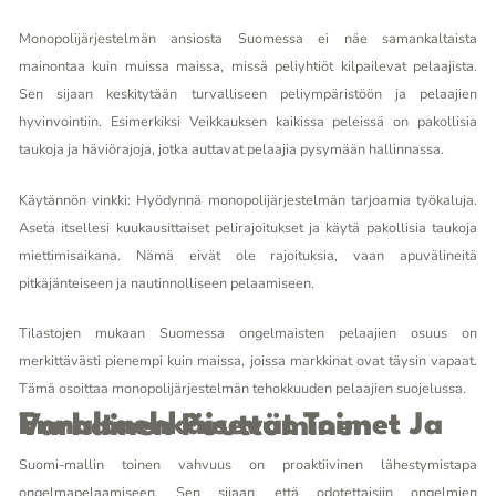
Monopolijärjestelmän ansiosta Suomessa ei näe samankaltaista
mainontaa kuin muissa maissa, missä peliyhtiöt kilpailevat pelaajista.
Sen sijaan keskitytään turvalliseen peliympäristöön ja pelaajien
hyvinvointiin. Esimerkiksi Veikkauksen kaikissa peleissä on pakollisia
taukoja ja häviörajoja, jotka auttavat pelaajia pysymään hallinnassa.
Käytännön vinkki: Hyödynnä monopolijärjestelmän tarjoamia työkaluja.
Aseta itsellesi kuukausittaiset pelirajoitukset ja käytä pakollisia taukoja
miettimisaikana. Nämä eivät ole rajoituksia, vaan apuvälineitä
pitkäjänteiseen ja nautinnolliseen pelaamiseen.
Tilastojen mukaan Suomessa ongelmaisten pelaajien osuus on
merkittävästi pienempi kuin maissa, joissa markkinat ovat täysin vapaat.
Tämä osoittaa monopolijärjestelmän tehokkuuden pelaajien suojelussa.
Ennaltaehkäisevät Toimet Ja Varhainen Puuttuminen
Suomi-mallin toinen vahvuus on proaktiivinen lähestymistapa
ongelmapelaamiseen. Sen sijaan, että odotettaisiin ongelmien