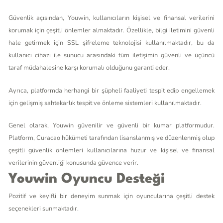
Güvenlik açısından, Youwin, kullanıcıların kişisel ve finansal verilerini
korumak için çeşitli önlemler almaktadır. Özellikle, bilgi iletimini güvenli
hale getirmek için SSL şifreleme teknolojisi kullanılmaktadır, bu da
kullanıcı cihazı ile sunucu arasındaki tüm iletişimin güvenli ve üçüncü
taraf müdahalesine karşı korumalı olduğunu garanti eder.
Ayrıca, platformda herhangi bir şüpheli faaliyeti tespit edip engellemek
için gelişmiş sahtekarlık tespit ve önleme sistemleri kullanılmaktadır.
Genel olarak, Youwin güvenilir ve güvenli bir kumar platformudur.
Platform, Curacao hükümeti tarafından lisanslanmış ve düzenlenmiş olup
çeşitli güvenlik önlemleri kullanıcılarına huzur ve kişisel ve finansal
verilerinin güvenliği konusunda güvence verir.
Youwin Oyuncu Desteği
Pozitif ve keyifli bir deneyim sunmak için oyuncularına çeşitli destek
seçenekleri sunmaktadır.