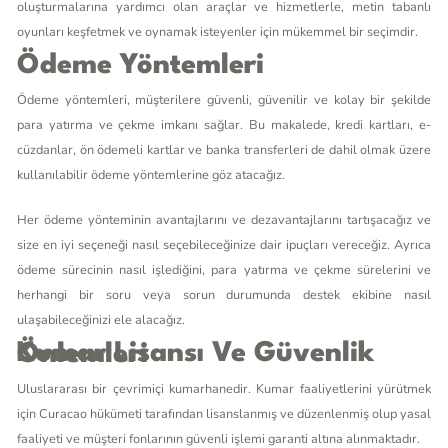
oluşturmalarına yardımcı olan araçlar ve hizmetlerle, metin tabanlı
oyunları keşfetmek ve oynamak isteyenler için mükemmel bir seçimdir.
Ödeme Yöntemleri
Ödeme yöntemleri, müşterilere güvenli, güvenilir ve kolay bir şekilde
para yatırma ve çekme imkanı sağlar. Bu makalede, kredi kartları, e-
cüzdanlar, ön ödemeli kartlar ve banka transferleri de dahil olmak üzere
kullanılabilir ödeme yöntemlerine göz atacağız.
Her ödeme yönteminin avantajlarını ve dezavantajlarını tartışacağız ve
size en iyi seçeneği nasıl seçebileceğinize dair ipuçları vereceğiz. Ayrıca
ödeme sürecinin nasıl işlediğini, para yatırma ve çekme sürelerini ve
herhangi bir soru veya sorun durumunda destek ekibine nasıl
ulaşabileceğinizi ele alacağız.
Kumar Lisansı Ve Güvenlik Önlemleri
Uluslararası bir çevrimiçi kumarhanedir. Kumar faaliyetlerini yürütmek
için Curacao hükümeti tarafından lisanslanmış ve düzenlenmiş olup yasal
faaliyeti ve müşteri fonlarının güvenli işlemi garanti altına alınmaktadır.