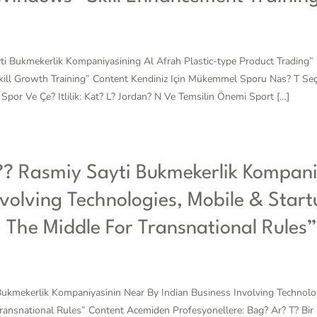
i Bukmekerlik Kompaniyasining Al Afrah Plastic-type Product Trading”
ill Growth Training” Content Kendiniz Için Mükemmel Sporu Nas? T Seçe
Spor Ve Çe? Itlilik: Kat? L? Jordan? N Ve Temsilin Önemi Sport […]
?? Rasmiy Sayti Bukmekerlik Kompani
nvolving Technologies, Mobile & Sta
 The Middle For Transnational Rules”
Bukmekerlik Kompaniyasinin Near By Indian Business Involving Technol
Transnational Rules” Content Acemiden Profesyonellere: Bag? Ar? T? B