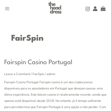
Skip
MAIN
to
MENU
content
FairSpin
Fairspin
Fairspin Casino Portugal
Casino
Portugal
Leave a Comment
/
FairSpin
/
admin
Fairspin Casino Portugal Fairspin casino é um dos criptocasinos
disponíveis para os apostadores em Portugal que desejam passar uma
ótima experiência. Este bitcoin casino é relativamente recente, sendo que
apenas está disponível desde 2018. No entanto, já é tempo suficiente
para percebermos que Fairspin Portugal é uma opção a não perder. Com