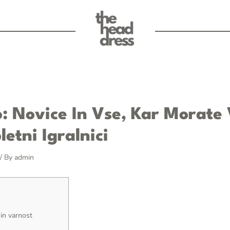
: Novice In Vse, Kar Morate
letni Igralnici
/ By
admin
 in varnost