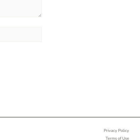
Privacy Policy
Terms of Use