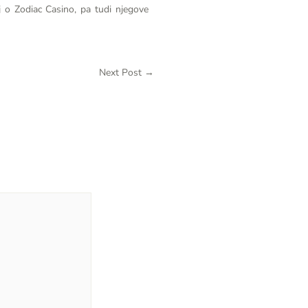
ij o Zodiac Casino, pa tudi njegove
Next Post
→