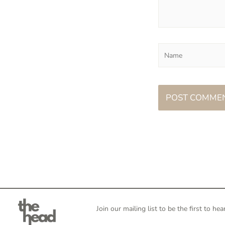
Name
Join our mailing list to be the first to 