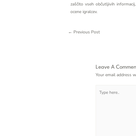
zaščito vseh občutljivih informaci
ocene igralcev.
←
Previous Post
Leave A Commen
Your email address wi
Type
here..