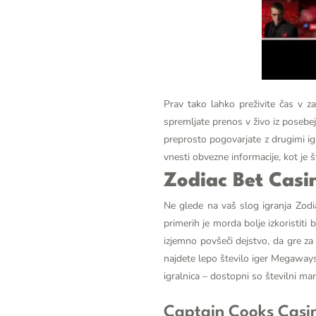
Prav tako lahko preživite čas v z
spremljate prenos v živo iz posebej
preprosto pogovarjate z drugimi igr
vnesti obvezne informacije, kot je št
Zodiac Bet Casi
Ne glede na vaš slog igranja Zodia
primerih je morda bolje izkoristit
izjemno povšeči dejstvo, da gre za
najdete lepo število iger Megaways –
igralnica – dostopni so številni manj
Captain Cooks Casi