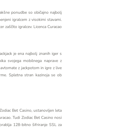
Takšne ponudbe so običajno najbolj
amenjeni igralcem z visokimi stavami.
er zaščito igralcev. Licenca Curacao
ckjack je ena najbolj znanih iger s
lnika svojega mobilnega naprave z
vtomate z jackpotom in igre z live
rme. Spletna stran kazinoja se ob
Zodiac Bet Casino, ustanovljen leta
Curacao. Tudi Zodiac Bet Casino nosi
orablja 128-bitno šifriranje SSL za