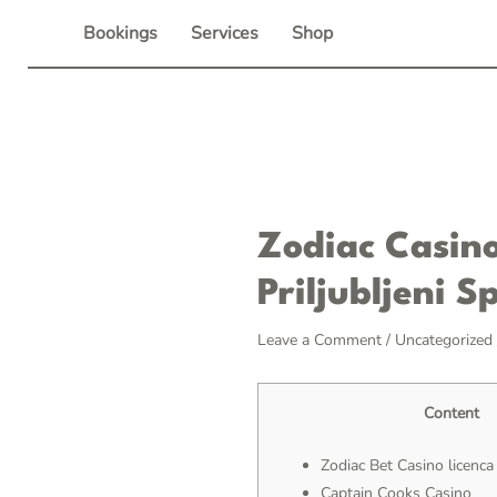
Skip
Bookings
Services
Shop
to
content
Post
Zodiac Casino
navigation
Priljubljeni Sp
Leave a Comment
/
Uncategorized
Content
Zodiac Bet Casino licenca
Captain Cooks Casino