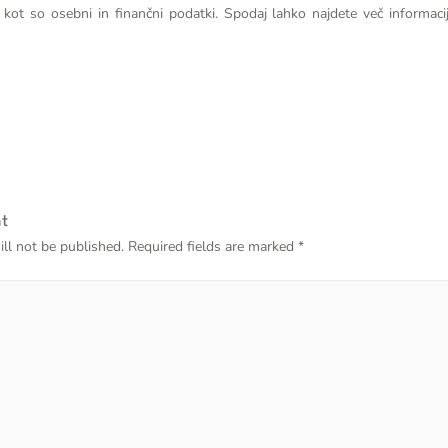
j, kot so osebni in finančni podatki. Spodaj lahko najdete več informac
t
ll not be published.
Required fields are marked
*