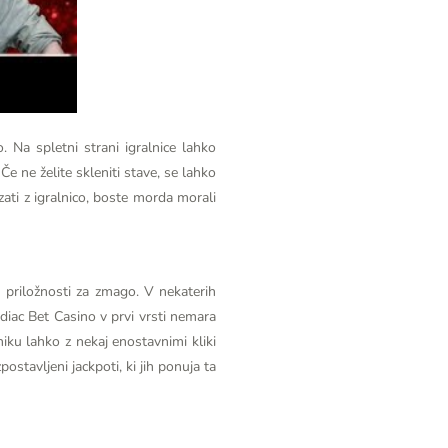
 Na spletni strani igralnice lahko
e ne želite skleniti stave, se lahko
zati z igralnico, boste morda morali
h priložnosti za zmago. V nekaterih
diac Bet Casino v prvi vrsti nemara
iku lahko z nekaj enostavnimi kliki
ostavljeni jackpoti, ki jih ponuja ta