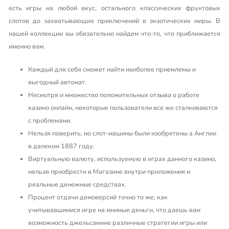
есть игры на любой вкус, остального классических фруктовых
слотов до захватывающих приключений в экзотических миры. В
нашей коллекции вы обязательно найдем что-то, что приближается
именно вам.
Каждый для себя сможет найти наиболее приемлемы и
выгодный автомат.
Несмотря и множество положительных отзыва о работе
казино онлайн, некоторые пользователи все же сталкиваются
с проблемами.
Нельзя поверить, но слот-машины были изобретены а Англии
в далеком 1887 году.
Виртуальную валюту, используемую в играх данного казино,
нельзя приобрести в Магазине внутри приложения и
реальные денежные средствах.
Процент отдачи демоверсий точно то же, как
учитывавшимися игре на мнимые деньги, что даешь вам
возможность джельсамине различные стратегии игры или