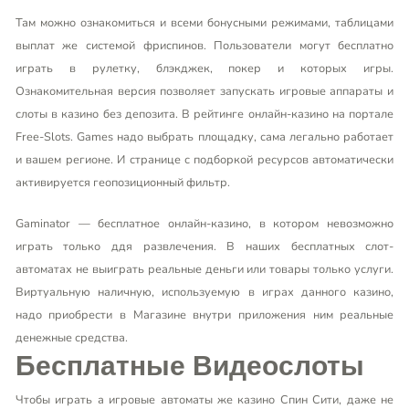
Там можно ознакомиться и всеми бонусными режимами, таблицами
выплат же системой фриспинов. Пользователи могут бесплатно
играть в рулетку, блэкджек, покер и которых игры.
Ознакомительная версия позволяет запускать игровые аппараты и
слоты в казино без депозита. В рейтинге онлайн-казино на портале
Free-Slots. Games надо выбрать площадку, сама легально работает
и вашем регионе. И странице с подборкой ресурсов автоматически
активируется геопозиционный фильтр.
Gaminator — бесплатное онлайн-казино, в котором невозможно
играть только ддя развлечения. В наших бесплатных слот-
автоматах не выиграть реальные деньги или товары только услуги.
Виртуальную наличную, используемую в играх данного казино,
надо приобрести в Магазине внутри приложения ним реальные
денежные средства.
Бесплатные Видеослоты
Чтобы играть а игровые автоматы же казино Спин Сити, даже не