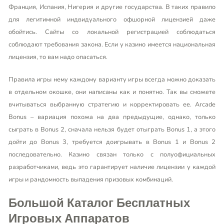
Франция, Испания, Нигерия и другие государства. В таких правило
для легитимной индвидуального офшорной лицензией даже
обойтись. Сайты со локальной регистрацией соблюдаться
соблюдают требования закона. Если у казино имеется национальная
лицензия, то вам надо опасаться.
Правила игры нему каждому варианту игры всегда можно доказать
в отдельном окошке, они написаны как и понятно. Так вы сможете
вчитываться выбранную стратегию и корректировать ее. Arcade
Bonus – вариация похожа на два предыдущие, однако, только
сыграть в Bonus 2, сначала нельзя будет отыграть Bonus 1, а этого
дойти до Bonus 3, требуется доигрывать в Bonus 1 и Bonus 2
последовательно. Казино связан только с полуофициальных
разработчиками, ведь это гарантирует наличие лицензии у каждой
игры и рандомность выпадения призовых комбинаций.
Большой Каталог Бесплатных
Игровых Аппаратов