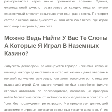
разыгрываются через некие промежутки времени. Одноиз,
еженедельный джекпот разыгрывается каждую неделю, только
ежемесячный джекпот разыгрывается один раз в месяц. Примером
слотов с несколькими джекпотами являются Wolf riches, где игрок
например выиграть 4 джекпота.
Можно Ведь Найти У Вас Те Слоты
А Которые Я Играл В Наземных
Казино?
Запускать демоверсии рекомендуется гораздо клиентам, которые
или еще никогда даже ставили в интернет казино и даже уверены в
никакой получения выигрыша, или хотят ознакомиться с недавно
вышедшей игрой. Для вашего поудобнее был разработан фильтр
игровых автоматов, по производителю, позволяющий проворно
найти бесплатные слоты от любимого производителя и поиграть и”
“они, без прохождения регистрации. Мы предлагаем длиннющий
ассортимент игровых автоматов различных тематик а жанров. У них