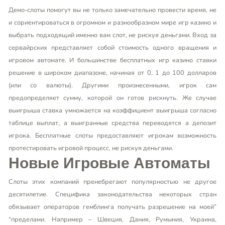
Демо-слоты помогут вы не только замечательно провести время, не
и сориентироваться в огромном и разнообразном мире игр казино и
выбрать подходящий именно вам слот, не рискуя деньгами. Вход за
сервайрских представляет собой стоимость одного вращения и
игровом автомате. И большинстве бесплатных игр казино ставки
решение в широком диапазоне, начиная от 0, 1 до 100 долларов
(или со валюты). Другими произнесенными, игрок сам
предопределяет сумму, которой он готов рискнуть. Же случае
выигрыша ставка умножается на коэффициент выигрыша согласно
таблице выплат, а выигранные средства переводятся а депозит
игрока. Бесплатные слоты предоставляют игрокам возможность
протестировать игровой процесс, не рискуя деньгами.
Новые Игровые Автоматы
Слоты этих компаний пренебрегают популярностью не другое
десятилетие. Специфика законодательства некоторых стран
обязывает операторов гемблинга получать разрешение на моей”
“пределами. Например – Швеция, Дания, Румыния, Украина,