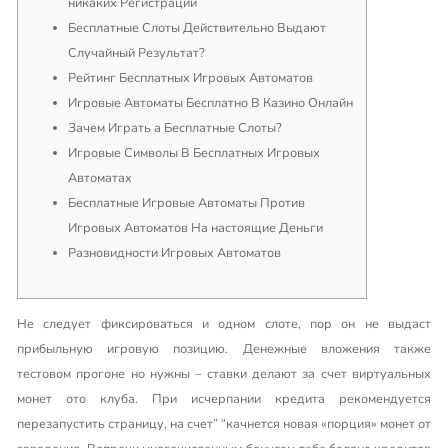
никаких Регистрации
Бесплатные Слоты Действительно Выдают
Случайный Результат?
Рейтинг Бесплатных Игровых Автоматов
Игровые Автоматы Бесплатно В Казино Онлайн
Зачем Играть а Бесплатные Слоты?
Игровые Символы В Бесплатных Игровых
Автоматах
Бесплатные Игровые Автоматы Против
Игровых Автоматов На настоящие Деньги
Разновидности Игровых Автоматов
Не следует фиксироваться и одном слоте, пор он не выдаст
прибыльную игровую позицию. Денежные вложения также
тестовом прогоне но нужны – ставки делают за счет виртуальных
монет ото клуба. При исчерпании кредита рекомендуется
перезапустить страницу, на счет” “качнется новая «порция» монет от