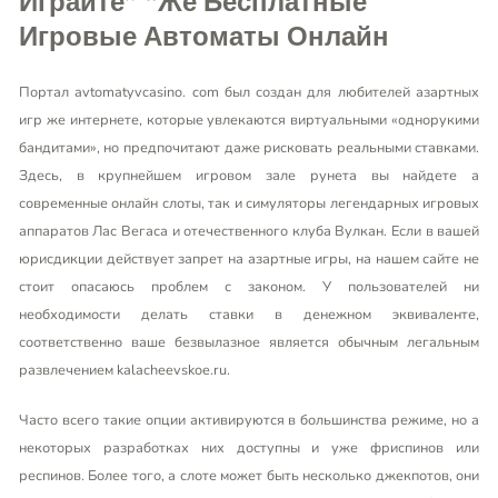
Играйте” “же Бесплатные
Игровые Автоматы Онлайн
Портал avtomatyvcasino. com был создан для любителей азартных
игр же интернете, которые увлекаются виртуальными «однорукими
бандитами», но предпочитают даже рисковать реальными ставками.
Здесь, в крупнейшем игровом зале рунета вы найдете а
современные онлайн слоты, так и симуляторы легендарных игровых
аппаратов Лас Вегаса и отечественного клуба Вулкан. Если в вашей
юрисдикции действует запрет на азартные игры, на нашем сайте не
стоит опасаюсь проблем с законом. У пользователей ни
необходимости делать ставки в денежном эквиваленте,
соответственно ваше безвылазное является обычным легальным
развлечением
kalacheevskoe.ru
.
Часто всего такие опции активируются в большинства режиме, но а
некоторых разработках них доступны и уже фриспинов или
респинов. Более того, а слоте может быть несколько джекпотов, они