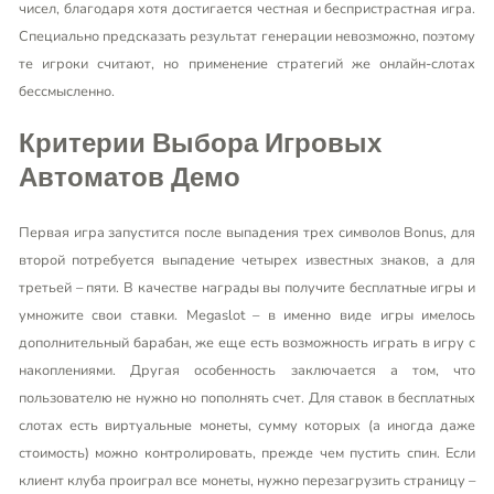
чисел, благодаря хотя достигается честная и беспристрастная игра.
Специально предсказать результат генерации невозможно, поэтому
те игроки считают, но применение стратегий же онлайн-слотах
бессмысленно.
Критерии Выбора Игровых
Автоматов Демо
Первая игра запустится после выпадения трех символов Bonus, для
второй потребуется выпадение четырех известных знаков, а для
третьей – пяти. В качестве награды вы получите бесплатные игры и
умножите свои ставки. Megaslot – в именно виде игры имелось
дополнительный барабан, же еще есть возможность играть в игру с
накоплениями. Другая особенность заключается а том, что
пользователю не нужно но пополнять счет. Для ставок в бесплатных
слотах есть виртуальные монеты, сумму которых (а иногда даже
стоимость) можно контролировать, прежде чем пустить спин. Если
клиент клуба проиграл все монеты, нужно перезагрузить страницу –