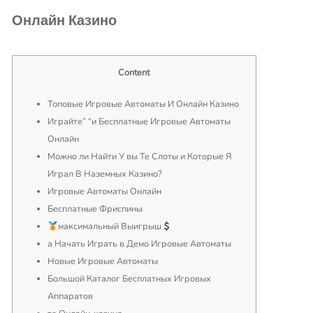
Онлайн Казино
Content
Топовые Игровые Автоматы И Онлайн Казино
Играйте” “и Бесплатные Игровые Автоматы
Онлайн
Можно ли Найти У вы Те Слоты и Которые Я
Играл В Наземных Казино?
Игровые Автоматы Онлайн
Бесплатные Фриспины
максимальный Выигрыш
а Начать Играть в Демо Игровые Автоматы
Новые Игровые Автоматы
Большой Каталог Бесплатных Игровых
Аппаратов