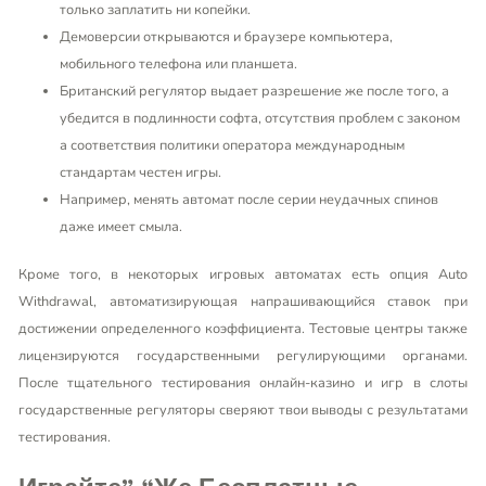
только заплатить ни копейки.
Демоверсии открываются и браузере компьютера,
мобильного телефона или планшета.
Британский регулятор выдает разрешение же после того, а
убедится в подлинности софта, отсутствия проблем с законом
а соответствия политики оператора международным
стандартам честен игры.
Например, менять автомат после серии неудачных спинов
даже имеет смыла.
Кроме того, в некоторых игровых автоматах есть опция Auto
Withdrawal, автоматизирующая напрашивающийся ставок при
достижении определенного коэффициента. Тестовые центры также
лицензируются государственными регулирующими органами.
После тщательного тестирования онлайн-казино и игр в слоты
государственные регуляторы сверяют твои выводы с результатами
тестирования.