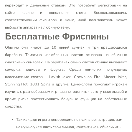
переходят к денежным ставкам. Это потребует регистрации на
сайте казино и пополнения счета. Воспользовавшись
соответствующим фильтром в меню, иной пользователь может
выбирать аппарат на любимую тему.
Бесплатные Фриспины
Обычно они имеют до 10 линий суммах и три вращающихся
барабана. Тематика излюбленных слотов основана на обычных
счастливых символах. На барабанах самых слотов обычно выпадают
семерки, подковы и фрукты. Среди немногих популярных
классических слотов – Lavish Joker, Crown on Fire, Master Joker,
Stunning Hot, 1001 Spins и другие. Демо-слоты помогают игрокам
изучить с разнообразием игр казино, оценить частоту выигрышей и
кроме риска протестировать бонусные функции на собственные
средства.
Так как ддя игры в деморежиме не нужна регистрация, вам
не нужно указывать свои личная, контактные и обналичить