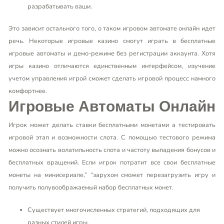
разрабатывать ваши.
Это зависит остального того, о таком игровом автомате онлайн идет
речь. Некоторые игровые казино смогут играть в бесплатные
игровые автоматы и демо-режиме без регистрации аккаунта. Хотя
игры казино отличаются единственным интерфейсом, изучение
учетом управления игрой сможет сделать игровой процесс намного
комфортнее.
Игровые Автоматы Онлайн
Игрок может делать ставки бесплатными монетами а тестировать
игровой этап и возможности слота. С помощью тестового режима
можно осознать волатильность слота и частоту выпадения бонусов и
бесплатных вращений. Если игрок потратит все свои бесплатные
монеты на минисериале,” “зарухом сможет перезагрузить игру и
получить полувоображаемый набор бесплатных монет.
Существует многочисленных стратегий, подходящих для
разных стилей игры.