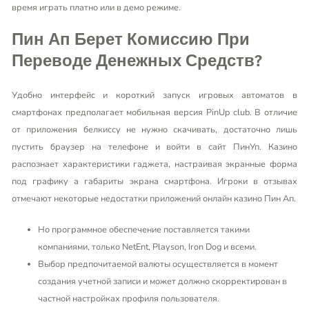
время играть платно или в демо режиме.
Пин Ап Берет Комиссию При
Переводе Денежных Средств?
Удобно интерфейс и короткий запуск игровых автоматов в
смартфонах предполагает мобильная версия PinUp club. В отличие
от приложения белкиссу не нужно скачивать, достаточно лишь
пустить браузер на телефоне и войти в сайт ПинУп. Казино
распознает характеристики гаджета, настраивая экранные форма
под графику а габариты экрана смартфона. Игроки в отзывах
отмечают некоторые недостатки приложений онлайн казино Пин Ап.
Но программное обеспечение поставляется такими
компаниями, только NetEnt, Playson, Iron Dog и всеми.
Выбор предпочитаемой валюты осуществляется в момент
создания учетной записи и может должно скорректирован в
частной настройках профиля пользователя.