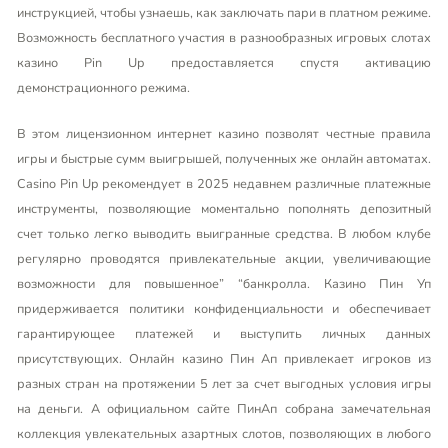
инструкцией, чтобы узнаешь, как заключать пари в платном режиме.
Возможность бесплатного участия в разнообразных игровых слотах
казино Pin Up предоставляется спустя активацию
демонстрационного режима.
В этом лицензионном интернет казино позволят честные правила
игры и быстрые сумм выигрышей, полученных же онлайн автоматах.
Casino Pin Up рекомендует в 2025 недавнем различные платежные
инструменты, позволяющие моментально пополнять депозитный
счет только легко выводить выигранные средства. В любом клубе
регулярно проводятся привлекательные акции, увеличивающие
возможности для повышенное” “банкролла. Казино Пин Уп
придерживается политики конфиденциальности и обеспечивает
гарантирующее платежей и выступить личных данных
присутствующих. Онлайн казино Пин Ап привлекает игроков из
разных стран на протяжении 5 лет за счет выгодных условия игры
на деньги. А официальном сайте ПинАп собрана замечательная
коллекция увлекательных азартных слотов, позволяющих в любого