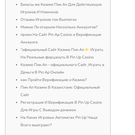
Бонусы же Казино Пин Ап Для Действующих
Игроков И Новичков
Отзывы Игроков том Выплатах
Можно Ли открыли Несколько Аккаунтов?
проем На Сайт Pin Ap Casino а Верификация
Аккаунта
“официальный Сайт Казино Пин Ап
Играть
На Реальные фарцануть В Pin Up Casino
Казино Пин Ап – официального Сайт, Играть в
Деньги В Pin Ap Онлайн
как Пройти Верификацию и Казино?
Пин Ап Казино В Казахстане: Официальный
Сайт
Регистрация И Верификация В Pin Up Casino
Для Игры С Выводом денежек
На Каких Игровых Автоматах Pin Up Чаще
Всего выиграют?