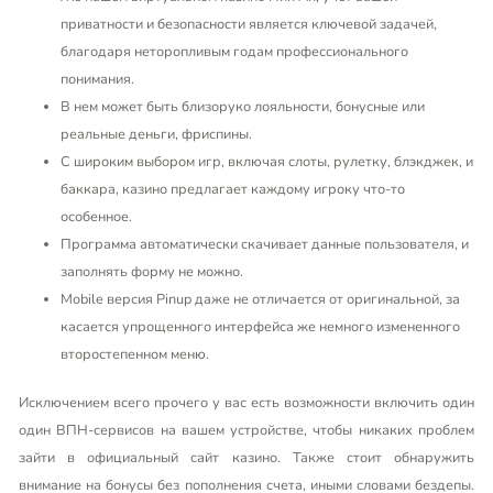
приватности и безопасности является ключевой задачей,
благодаря неторопливым годам профессионального
понимания.
В нем может быть близоруко лояльности, бонусные или
реальные деньги, фриспины.
С широким выбором игр, включая слоты, рулетку, блэкджек, и
баккара, казино предлагает каждому игроку что-то
особенное.
Программа автоматически скачивает данные пользователя, и
заполнять форму не можно.
Mobile версия Pinup даже не отличается от оригинальной, за
касается упрощенного интерфейса же немного измененного
второстепенном меню.
Исключением всего прочего у вас есть возможности включить один
один ВПН-сервисов на вашем устройстве, чтобы никаких проблем
зайти в официальный сайт казино. Также стоит обнаружить
внимание на бонусы без пополнения счета, иными словами бездепы.