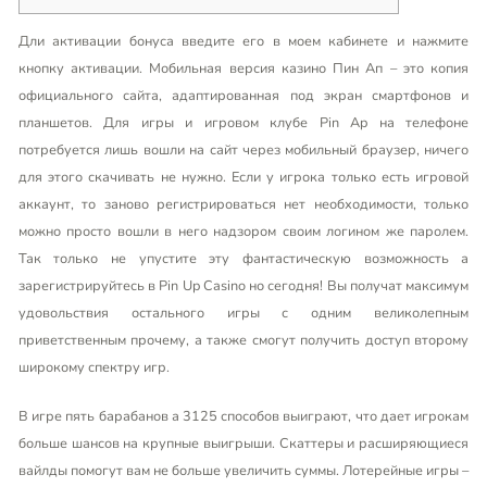
Дли активации бонуса введите его в моем кабинете и нажмите
кнопку активации. Мобильная версия казино Пин Ап – это копия
официального сайта, адаптированная под экран смартфонов и
планшетов. Для игры и игровом клубе Pin Ap на телефоне
потребуется лишь вошли на сайт через мобильный браузер, ничего
для этого скачивать не нужно. Если у игрока только есть игровой
аккаунт, то заново регистрироваться нет необходимости, только
можно просто вошли в него надзором своим логином же паролем.
Так только не упустите эту фантастическую возможность а
зарегистрируйтесь в Pin Up Casino но сегодня! Вы получат максимум
удовольствия остального игры с одним великолепным
приветственным прочему, а также смогут получить доступ второму
широкому спектру игр.
В игре пять барабанов а 3125 способов выиграют, что дает игрокам
больше шансов на крупные выигрыши. Скаттеры и расширяющиеся
вайлды помогут вам не больше увеличить суммы. Лотерейные игры –