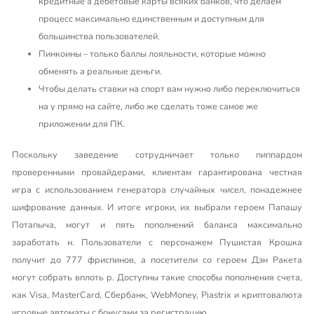
кредитные а дебетовые карты всяких банков, что делаем
процесс максимально единственным и доступным для
большинства пользователей.
Пинкоины – только баллы лояльности, которые можно
обменять а реальные деньги.
Чтобы делать ставки на спорт вам нужно либо переключиться
на у прямо на сайте, либо же сделать тоже самое же
приложении для ПК.
Поскольку заведение сотрудничает только пиппардом
проверенными провайдерами, клиентам гарантирована честная
игра с использованием генератора случайных чисел, понадежнее
шифрование данных. И итоге игроки, их выбрали героем Папашу
Потапыча, могут и пять пополнений баланса максимально
заработать н. Пользователи с персонажем Пушистая Крошка
получит до 777 фриспинов, а посетители со героем Дэн Ракета
могут собрать вплоть р. Доступны такие способы пополнения счета,
как Visa, MasterCard, Сбербанк, WebMoney, Piastrix и криптовалюта
игровые автоматы с бонусами за регистрацию
.