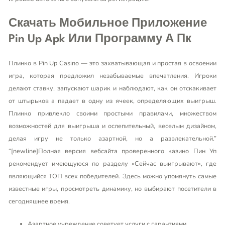
Скачать Мобильное Приложение
Pin Up Apk Или Программу А Пк
Плинко в Pin Up Casino — это захватывающая и простая в освоении
игра, которая предложил незабываемые впечатления. Игроки
делают ставку, запускают шарик и наблюдают, как он отскакивает
от штырьков а падает в одну из ячеек, определяющих выигрыш.
Плинко привлекло своими простыми правилами, множеством
возможностей для выигрыша и ослепительный, веселым дизайном,
делая игру не только азартной, но а развлекательной.”
“[newline]Полная версия вебсайта проверенного казино Пин Уп
рекомендует имеющуюся по разделу «Сейчас выигрывают», где
являющийся ТОП всех победителей. Здесь можно упомянуть самые
известные игры, просмотреть динамику, но выбирают посетители в
сегодняшнее время.
Азартное учреждение советует услуги с гарантиями