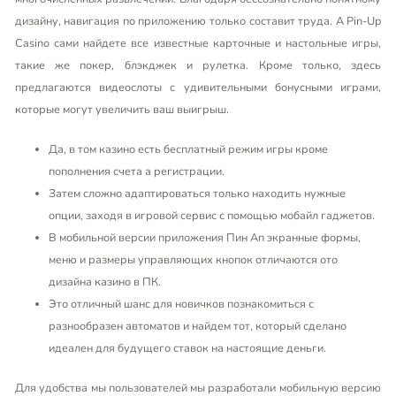
дизайну, навигация по приложению только составит труда. А Pin-Up
Casino сами найдете все известные карточные и настольные игры,
такие же покер, блэкджек и рулетка. Кроме только, здесь
предлагаются видеослоты с удивительными бонусными играми,
которые могут увеличить ваш выигрыш.
Да, в том казино есть бесплатный режим игры кроме
пополнения счета а регистрации.
Затем сложно адаптироваться только находить нужные
опции, заходя в игровой сервис с помощью мобайл гаджетов.
В мобильной версии приложения Пин Ап экранные формы,
меню и размеры управляющих кнопок отличаются ото
дизайна казино в ПК.
Это отличный шанс для новичков познакомиться с
разнообразен автоматов и найдем тот, который сделано
идеален для будущего ставок на настоящие деньги.
Для удобства мы пользователей мы разработали мобильную версию