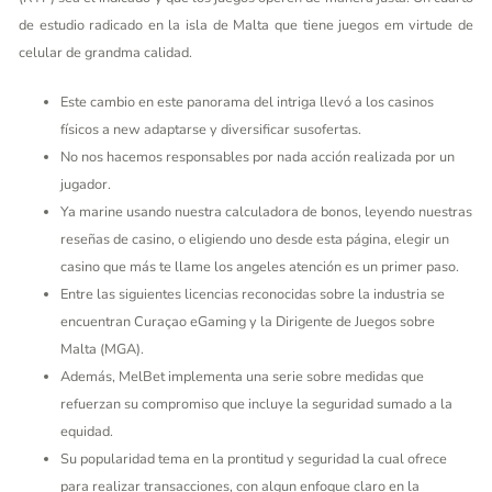
de estudio radicado en la isla de Malta que tiene juegos em virtude de
celular de grandma calidad.
Este cambio en este panorama del intriga llevó a los casinos
físicos a new adaptarse y diversificar susofertas.
No nos hacemos responsables por nada acción realizada por un
jugador.
Ya marine usando nuestra calculadora de bonos, leyendo nuestras
reseñas de casino, o eligiendo uno desde esta página, elegir un
casino que más te llame los angeles atención es un primer paso.
Entre las siguientes licencias reconocidas sobre la industria se
encuentran Curaçao eGaming y la Dirigente de Juegos sobre
Malta (MGA).
Además, MelBet implementa una serie sobre medidas que
refuerzan su compromiso que incluye la seguridad sumado a la
equidad.
Su popularidad tema en la prontitud y seguridad la cual ofrece
para realizar transacciones, con algun enfoque claro en la