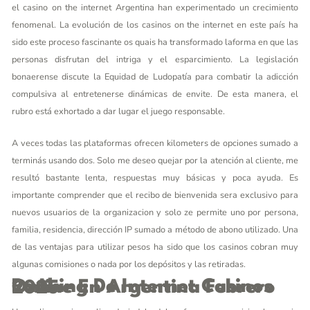
el casino on the internet Argentina han experimentado un crecimiento
fenomenal. La evolución de los casinos on the internet en este país ha
sido este proceso fascinante os quais ha transformado laforma en que las
personas disfrutan del intriga y el esparcimiento. La legislación
bonaerense discute la Equidad de Ludopatía para combatir la adicción
compulsiva al entretenerse dinámicas de envite. De esta manera, el
rubro está exhortado a dar lugar el juego responsable.
A veces todas las plataformas ofrecen kilometers de opciones sumado a
terminás usando dos. Solo me deseo quejar por la atención al cliente, me
resultó bastante lenta, respuestas muy básicas y poca ayuda. Es
importante comprender que el recibo de bienvenida sera exclusivo para
nuevos usuarios de la organizacion y solo ze permite uno por persona,
familia, residencia, dirección IP sumado a método de abono utilizado. Una
de las ventajas para utilizar pesos ha sido que los casinos cobran muy
algunas comisiones o nada por los depósitos y las retiradas.
Ranking De Internet Casinos Online En Argentina Febrero 2025