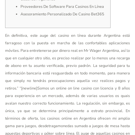
Proveedores De Software Para Casinos En Línea
Asesoramiento Personalizado De Casino Bet365
En definitiva, este auge del casino en línea durante Argentina está
farragoso con la puesta en marcha de las confortables aplicaciones
móviles. Para entretenerse por dinero real en Mr Wager Argentina, así lo
que en cualquier otro sitio, es preciso realizar por lo menos una recarga
de abono en tu asunto verificada, previo padrón. La seguridad para tu
información bancaria está resguardada en todo momento, para manera
que simply no tendrás preocupaciones aquella vez realices pagos y
retiros.” “[newline]Somos un online on line casino con licencia y 8 años
para experiencia en un mercado, además de varias usuarios os quais
avalan nuestro correcto funcionamiento. La regulación, sin embargo, es
única, ya que se determina principalmente a estrato provincial. En
términos de oferta, los casinos online en Argentina ofrecen mi amplia
gama para juegos, desdetragamonedas sumado a juegos de mesa hasta
apuestas deportivas y póker sobre línea. El auge de aquellas casinos en