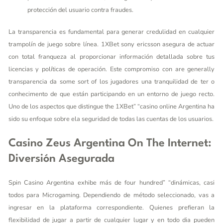
protección del usuario contra fraudes.
La transparencia es fundamental para generar credulidad en cualquier
trampolín de juego sobre línea. 1XBet sony ericsson asegura de actuar
con total franqueza al proporcionar información detallada sobre tus
licencias y políticas de operación. Este compromiso con are generally
transparencia da some sort of los jugadores una tranquilidad de ter o
conhecimento de que están participando en un entorno de juego recto.
Uno de los aspectos que distingue the 1XBet” “casino online Argentina ha
sido su enfoque sobre ela seguridad de todas las cuentas de los usuarios.
Casino Zeus Argentina On The Internet:
Diversión Asegurada
Spin Casino Argentina exhibe más de four hundred” “dinámicas, casi
todos para Microgaming. Dependiendo de método seleccionado, vas a
ingresar en la plataforma correspondiente. Quienes prefieran la
flexibilidad de jugar a partir de cualquier lugar y en todo dia pueden