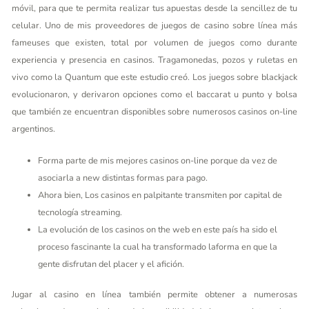
móvil, para que te permita realizar tus apuestas desde la sencillez de tu
celular. Uno de mis proveedores de juegos de casino sobre línea más
fameuses que existen, total por volumen de juegos como durante
experiencia y presencia en casinos. Tragamonedas, pozos y ruletas en
vivo como la Quantum que este estudio creó. Los juegos sobre blackjack
evolucionaron, y derivaron opciones como el baccarat u punto y bolsa
que también ze encuentran disponibles sobre numerosos casinos on-line
argentinos.
Forma parte de mis mejores casinos on-line porque da vez de
asociarla a new distintas formas para pago.
Ahora bien, Los casinos en palpitante transmiten por capital de
tecnología streaming.
La evolución de los casinos on the web en este país ha sido el
proceso fascinante la cual ha transformado laforma en que la
gente disfrutan del placer y el afición.
Jugar al casino en línea también permite obtener a numerosas