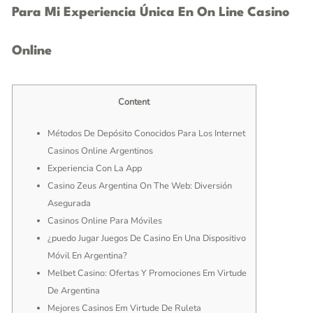
Para Mi Experiencia Única En On Line Casino
Online
Content
Métodos De Depósito Conocidos Para Los Internet
Casinos Online Argentinos
Experiencia Con La App
Casino Zeus Argentina On The Web: Diversión
Asegurada
Casinos Online Para Móviles
¿puedo Jugar Juegos De Casino En Una Dispositivo
Móvil En Argentina?
Melbet Casino: Ofertas Y Promociones Em Virtude
De Argentina
Mejores Casinos Em Virtude De Ruleta