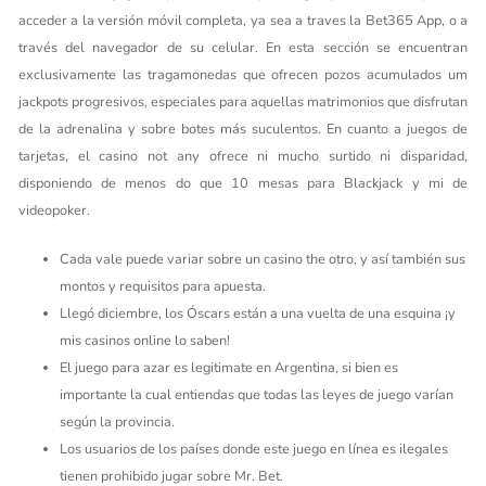
acceder a la versión móvil completa, ya sea a traves la Bet365 App, o a
través del navegador de su celular. En esta sección se encuentran
exclusivamente las tragamonedas que ofrecen pozos acumulados um
jackpots progresivos, especiales para aquellas matrimonios que disfrutan
de la adrenalina y sobre botes más suculentos. En cuanto a juegos de
tarjetas, el casino not any ofrece ni mucho surtido ni disparidad,
disponiendo de menos do que 10 mesas para Blackjack y mi de
videopoker.
Cada vale puede variar sobre un casino the otro, y así también sus
montos y requisitos para apuesta.
Llegó diciembre, los Óscars están a una vuelta de una esquina ¡y
mis casinos online lo saben!
El juego para azar es legitimate en Argentina, si bien es
importante la cual entiendas que todas las leyes de juego varían
según la provincia.
Los usuarios de los países donde este juego en línea es ilegales
tienen prohibido jugar sobre Mr. Bet.