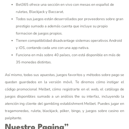
Bet365 ofrece una sección en vivo con mesas en español de
ruletas, Blackjack y Baccarat.
Todos sus juegos están desarrollados por proveedores sobre gran
prestigio sumado a además cuenta que incluye su propio
formacion de juegos propios.
Tienen compatibilidad disadvantage sistemas operativos Android
y iOS, contando cada uno con una app nativa.
Funciona en más sobre 40 países, con está disponible en más de
35 monedas distintas.
Así mismo, todas sus apuestas, juegos favoritos y métodos sobre pago se
quedan guardados en la versión móvil. Te diremos cómo instigar el
código promocional Melbet, cómo registrarte en el web, el catálogo de
juegos disponibles sumado a un análisis the su interfaz, incluyendo la
atención ing cliente del gambling establishment Melbet. Puedes jugar en
tragamonedas, ruleta, blackjack, póker, bingo, y juegos sobre casino en
palpitante.
Nuestro Pagina”