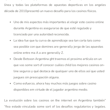
línea y todas las plataformas de apuestas deportivas en los angeles
década de 2010presentó un nuevo desafío para los casinos físicos.
Uno de mis aspectos más importantes al elegir este casino online
durante Argentina es asegurarse de que esté regulado y
licenciado por una autoridad reconocida.
La idea fue que tu curva de aprendizaje sea tan corta tais como
sea posible con que domines are generally jerga de las apuestas
online entre ma A a are generally Z.
Desde Betsson Argentina ght traemos el proximo artículo en un
que vas some sort of conocer cuáles child los mejores casinos on-
line seguros y qué destaca de qualquer uno de ellos así que usted
juegues sin preocupación alguna.
Como esfuerzo, ahora hay muchos más juegos sobre casino
disponibles em virtude de el jugador argentino medio.
La evolución sobre los casinos on the internet en Argentina también”
“fixa estado vinculada some sort of los desafíos regulatorios y legales.