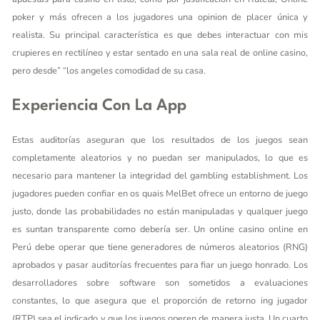
poker y más ofrecen a los jugadores una opinion de placer única y
realista. Su principal característica es que debes interactuar con mis
crupieres en rectilíneo y estar sentado en una sala real de online casino,
pero desde” “los angeles comodidad de su casa.
Experiencia Con La App
Estas auditorías aseguran que los resultados de los juegos sean
completamente aleatorios y no puedan ser manipulados, lo que es
necesario para mantener la integridad del gambling establishment. Los
jugadores pueden confiar en os quais MelBet ofrece un entorno de juego
justo, donde las probabilidades no están manipuladas y qualquer juego
es suntan transparente como debería ser. Un online casino online en
Perú debe operar que tiene generadores de números aleatorios (RNG)
aprobados y pasar auditorías frecuentes para fiar un juego honrado. Los
desarrolladores sobre software son sometidos a evaluaciones
constantes, lo que asegura que el proporción de retorno ing jugador
(RTP) sea el indicado y que los juegos operen de manera justa. Un cuarto