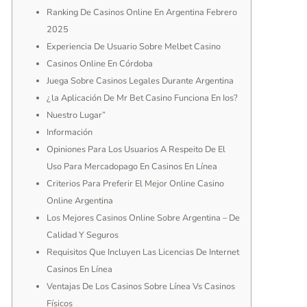
Ranking De Casinos Online En Argentina Febrero
2025
Experiencia De Usuario Sobre Melbet Casino
Casinos Online En Córdoba
Juega Sobre Casinos Legales Durante Argentina
¿la Aplicación De Mr Bet Casino Funciona En Ios?
Nuestro Lugar”
Información
Opiniones Para Los Usuarios A Respeito De El
Uso Para Mercadopago En Casinos En Línea
Criterios Para Preferir El Mejor Online Casino
Online Argentina
Los Mejores Casinos Online Sobre Argentina – De
Calidad Y Seguros
Requisitos Que Incluyen Las Licencias De Internet
Casinos En Línea
Ventajas De Los Casinos Sobre Línea Vs Casinos
Físicos