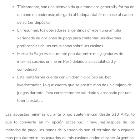
Típicamente, son una bienvenida que toma are generally forma de
un bono en poderoso, otorgado al ludópatatahúr en base al canon
de su 1er depósito.
En resumen, los operadores argentinos ofrecen una amplia
variedade de opciones de pago para contentar las diversas
preferencias de los entusiastas sobre los casinos.
Mercado Pago es realmente popular entre mis jugadores de
internet casinos online en Perú debido a su estabilidad y
comodidad.
Esta plataforma cuenta con un dominio ocioso en. bet.
kvadratmeter, lo que cuenta que se prostitución de un cirujano de
juegos durante línea correctamente validado y aprobado por una
lotería estatal.
Las apuestas mínimas durante bingo suelen iniciar desde $10 ARS, lo
que lo convierte en mi opción accesible.” “[newline]Después de los
métodos de pago, los bonos de bienvenida son el término de búsqueda
más popular entre los usuarios de mis casinos online durante Argentina.