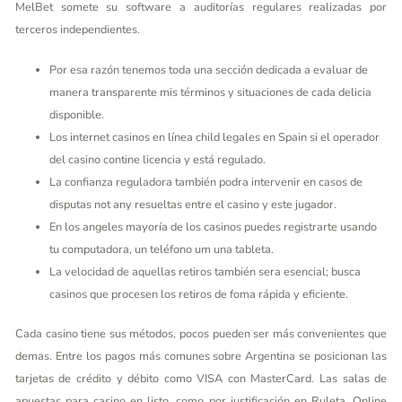
MelBet somete su software a auditorías regulares realizadas por
terceros independientes.
Por esa razón tenemos toda una sección dedicada a evaluar de
manera transparente mis términos y situaciones de cada delicia
disponible.
Los internet casinos en línea child legales en Spain si el operador
del casino contine licencia y está regulado.
La confianza reguladora también podra intervenir en casos de
disputas not any resueltas entre el casino y este jugador.
En los angeles mayoría de los casinos puedes registrarte usando
tu computadora, un teléfono um una tableta.
La velocidad de aquellas retiros también sera esencial; busca
casinos que procesen los retiros de foma rápida y eficiente.
Cada casino tiene sus métodos, pocos pueden ser más convenientes que
demas. Entre los pagos más comunes sobre Argentina se posicionan las
tarjetas de crédito y débito como VISA con MasterCard. Las salas de
apuestas para casino en listo, como por justificación en Ruleta, Online