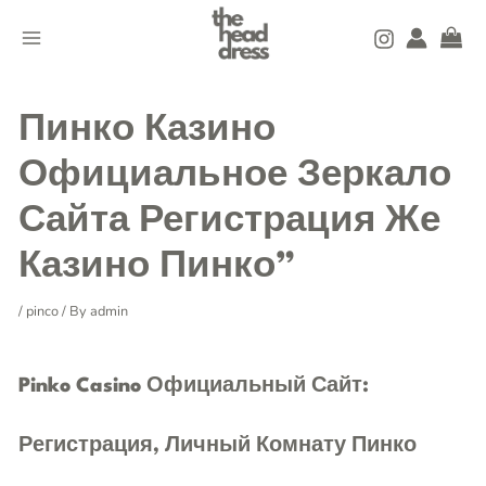
Skip
MAIN
to
MENU
content
Post
navigation
Пинко Казино
Официальное Зеркало
Сайта Регистрация Же
Казино Пинко”
/
pinco
/ By
admin
Pinko Casino Официальный Сайт:
Регистрация, Личный Комнату Пинко