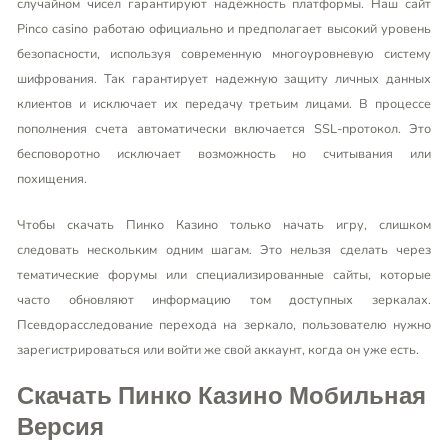
случайном чисел гарантируют надёжность платформы. Наш сайт
Pinco casino работаю официально и предполагает высокий уровень
безопасности, используя современную многоуровневую систему
шифрования. Так гарантирует надежную защиту личных данных
клиентов и исключает их передачу третьим лицами. В процессе
пополнения счета автоматически включается SSL-протокол. Это
бесповоротно исключает возможность но считывания или
похищения.
Чтобы скачать Пинко Казино только начать игру, слишком
следовать нескольким одним шагам. Это нельзя сделать через
тематические форумы или специализированные сайты, которые
часто обновляют информацию том доступных зеркалах.
Псевдорасследование перехода на зеркало, пользователю нужно
зарегистрироваться или войти же свой аккаунт, когда он уже есть.
Скачать Пинко Казино Мобильная
Версия