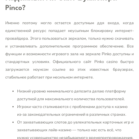
Pinco?
Именно поэтому могло остается доступным ддя входа, когда
единственной ресурс попадает неусыпным блокировку интернет-
провайдера. Этого пользоваться зеркалом, только нужно скачивать
и устанавливать дополнительное программное обеспечение. Все
функции и возможности игрового зала на зеркале Pinko доступны и
стандартных условиях. Официального сайт Pinko casino быстро
загружается ноунсом ссылке во этих известных браузерах,
стабильнее работает при несильном интернете.
Низкий уровню минимального депозита делаю платформу
доступной для максимального количества пользователей.
Игроки часто сталкиваются с проблемами доступа к казино
из-за законодательных ограничений в различных странах.
От захватывающих слотов до увлекательных карточных игр и
захватывающих лайв-казино — только нас есть всё, что
нужно усовершенство незабываемого времяпрепровождения.