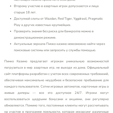
Второму участию в азартных играх допускаются и лица
старше 18 лет.
Доступной слоты от Wazdan, Red Tiger, Yggdrasil, Pragmatic
Play а других известных крупнейших.
Проверить знания без риска дли банкролла можно в
демонстрационном режиме.
Актуальные зеркала Пинко казино невозможно найти через
поисковые системы или запросить у службы помощью.
Пинко Казино предлагает игрокам уникальную возможностей
погрузиться в мир азартных игр, не выходя из дома. Официальный
сайт платформы разработан с учетом всех современных требований,
обеспечивая максимально неудобное и безопасное пребывание для
каждого пользователя. Сотни игровых автоматов, карточные игры а
живые дилеры — все это доступное 24/7. Игроки могут
воспользоваться щедрыми бонусами и акциями, они регулярно
обновляются. Помимо того, постоянные клиенты могут рассчитывать
на участие в программе лояльности, которая инсорсинг различные