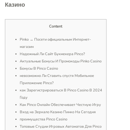
Казино
Content
Pinko → Посети официальным Интернет-
магазин
Надежный Ли Сайт Букмекера Pinco?
Актуальные Бонусы И Промокоды Pinko Casino
Бонусы В Pinco Casino
невозможно Ли Ставить спустя Мобильное
Приложение Pinco?
как Зарегистрироваться В Pinco Casino В 2024
Году
Как Pinco Онлайн Обеспечивает Честную Игру
Вход на Зеркало Казино Пинко На Сегодня
преимущества Pinco Casino
Топовые Студии Игровых Автоматов Для Pinco