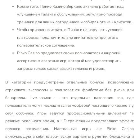
Кроме того, Пинко Казино Зеркало активно работает над
улучшением таланты обслуживания, регулярно проводя
тренинги для ваших сотрудников и собирая отзывы клиентов.
Чтобы привольно играть в Пинко и не нарушать условия
платформы, предпочтительно внимательно прочитать
пользовательское соглашение.
Pinko Casino предлагает своим пользователям широкий
ассортимент азартных игр, который мог удовлетворить
запросы только самых взыскательных игроков.
В категории предусмотрены отдельные бонусы, позволяющие
страховать экспрессы и пользоваться фрибетами без риска дли
банкролла. Live-казино — это отдельная категория игр, где
пользователи могут насладиться атмосферой настоящего казино а у
себя особняка. Игры ведутся профессиональными дилерами” “в
режиме реального время, а HD-трансляции представляют эффект
полного погружения. Настольные игры же Pinko Casino
включающую в себя классические варианты рулетки, блэкджека и