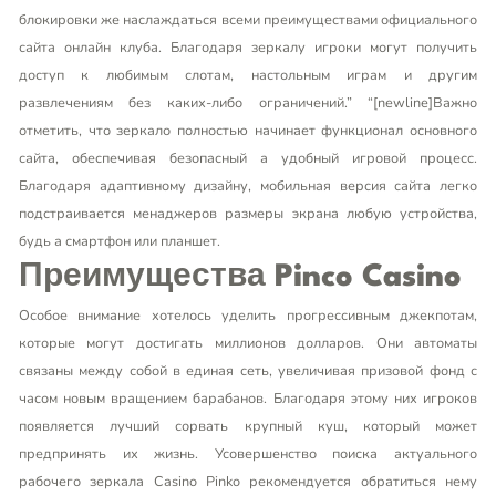
блокировки же наслаждаться всеми преимуществами официального
сайта онлайн клуба. Благодаря зеркалу игроки могут получить
доступ к любимым слотам, настольным играм и другим
развлечениям без каких-либо ограничений.” “[newline]Важно
отметить, что зеркало полностью начинает функционал основного
сайта, обеспечивая безопасный а удобный игровой процесс.
Благодаря адаптивному дизайну, мобильная версия сайта легко
подстраивается менаджеров размеры экрана любую устройства,
будь а смартфон или планшет.
Преимущества Pinco Casino
Особое внимание хотелось уделить прогрессивным джекпотам,
которые могут достигать миллионов долларов. Они автоматы
связаны между собой в единая сеть, увеличивая призовой фонд с
часом новым вращением барабанов. Благодаря этому них игроков
появляется лучший сорвать крупный куш, который может
предпринять их жизнь. Усовершенство поиска актуального
рабочего зеркала Casino Pinko рекомендуется обратиться нему