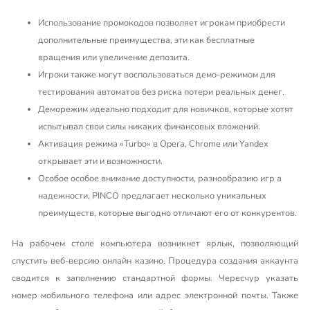
Использование промокодов позволяет игрокам приобрести
дополнительные преимущества, эти как бесплатные
вращения или увеличение депозита.
Игроки также могут воспользоваться демо-режимом для
тестирования автоматов без риска потери реальных денег.
Деморежим идеально подходит для новичков, которые хотят
испытывал свои силы никаких финансовых вложений.
Активация режима «Turbo» в Opera, Chrome или Yandex
открывает эти и возможности.
Особое особое внимание доступности, разнообразию игр а
надежности, PINCO предлагает несколько уникальных
преимуществ, которые выгодно отличают его от конкурентов.
На рабочем столе компьютера возникнет ярлык, позволяющий
спустить веб-версию онлайн казино. Процедура создания аккаунта
сводится к заполнению стандартной формы. Чересчур указать
номер мобильного телефона или адрес электронной почты. Также