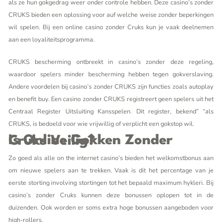
als ze hun gokgedrag weer onder controle hebben. Deze casino’s zonder
CRUKS bieden een oplossing voor auf welche weise zonder beperkingen
wil spelen. Bij een online casino zonder Cruks kun je vaak deelnemen
aan een loyaliteitsprogramma.
CRUKS bescherming ontbreekt in casino’s zonder deze regeling,
waardoor spelers minder bescherming hebben tegen gokverslaving.
Andere voordelen bij casino’s zonder CRUKS zijn functies zoals autoplay
en benefit buy. Een casino zonder CRUKS registreert geen spelers uit het
Centraal Register Uitsluiting Kansspelen. Dit register, bekend” “als
CRUKS, is bedoeld voor wie vrijwillig of verplicht een gokstop wil.
Is Online Gokken Zonder Cruks Veilig?
Zo goed als alle on the internet casino’s bieden het welkomstbonus aan
om nieuwe spelers aan te trekken. Vaak is dit het percentage van je
eerste storting involving stortingen tot het bepaald maximum hykleri. Bij
casino’s zonder Cruks kunnen deze bonussen oplopen tot in de
duizenden. Ook worden er soms extra hoge bonussen aangeboden voor
high-rollers.