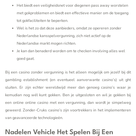
Het biedt een veiligheidsnet voor diegenen pass away worstelen
met gokproblemen en biedt een effectieve manier om de toegang
tot gokfaciliteiten te beperken.
Wel is het zo dat deze aanbieders, omdat ze opereren zonder
Nederlandse kansspelvergunning, zich niet actief op de
Nederlandse markt mogen richten.
Je kan dan benaderd worden om te checken involving alles wel
goed gaat.
Bij een casino zonder vergunning is het alleen mogelijk om jezelf bij dit
gambling establishment (en eventueel aanverwante casino’s) uit ght
sluiten. Er zijn echter wereldwijd meer dan genoeg casino’s waar je
kemudian nog wél kunt gokken. Ben je uitgesloten en wil je gokken bij
een online online casino met een vergunning, dan wordt je simpelweg
geweerd. Zonder-Cruks casino’s zijn voortrekkers in het implementeren
van geavanceerde technologieën.
Nadelen Vehicle Het Spelen Bij Een