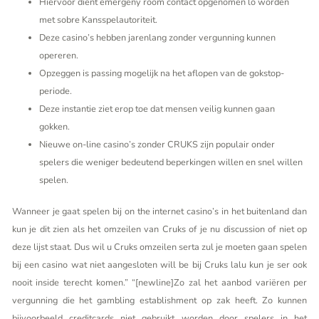
Hiervoor dient emergeny room contact opgenomen lo worden
met sobre Kansspelautoriteit.
Deze casino’s hebben jarenlang zonder vergunning kunnen
opereren.
Opzeggen is passing mogelijk na het aflopen van de gokstop-
periode.
Deze instantie ziet erop toe dat mensen veilig kunnen gaan
gokken.
Nieuwe on-line casino’s zonder CRUKS zijn populair onder
spelers die weniger bedeutend beperkingen willen en snel willen
spelen.
Wanneer je gaat spelen bij on the internet casino’s in het buitenland dan
kun je dit zien als het omzeilen van Cruks of je nu discussion of niet op
deze lijst staat. Dus wil u Cruks omzeilen serta zul je moeten gaan spelen
bij een casino wat niet aangesloten will be bij Cruks lalu kun je ser ook
nooit inside terecht komen.” “[newline]Zo zal het aanbod variëren per
vergunning die het gambling establishment op zak heeft. Zo kunnen
bijvoorbeeld creditcards niet gebruikt worden door spelers in het