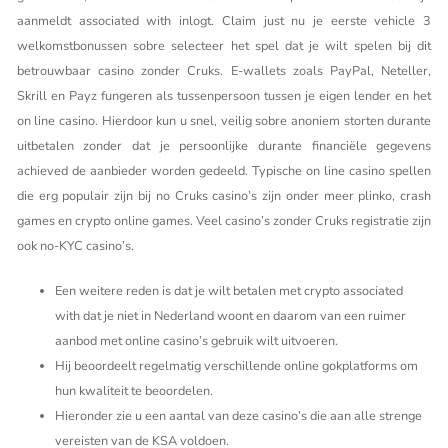
aanmeldt associated with inlogt. Claim just nu je eerste vehicle 3
welkomstbonussen sobre selecteer het spel dat je wilt spelen bij dit
betrouwbaar casino zonder Cruks. E-wallets zoals PayPal, Neteller,
Skrill en Payz fungeren als tussenpersoon tussen je eigen lender en het
on line casino. Hierdoor kun u snel, veilig sobre anoniem storten durante
uitbetalen zonder dat je persoonlijke durante financiële gegevens
achieved de aanbieder worden gedeeld. Typische on line casino spellen
die erg populair zijn bij no Cruks casino’s zijn onder meer plinko, crash
games en crypto online games. Veel casino’s zonder Cruks registratie zijn
ook no-KYC casino’s.
Een weitere reden is dat je wilt betalen met crypto associated
with dat je niet in Nederland woont en daarom van een ruimer
aanbod met online casino’s gebruik wilt uitvoeren.
Hij beoordeelt regelmatig verschillende online gokplatforms om
hun kwaliteit te beoordelen.
Hieronder zie u een aantal van deze casino’s die aan alle strenge
vereisten van de KSA voldoen.