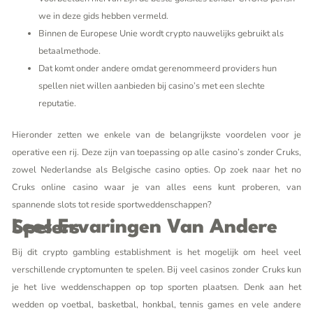
we in deze gids hebben vermeld.
Binnen de Europese Unie wordt crypto nauwelijks gebruikt als
betaalmethode.
Dat komt onder andere omdat gerenommeerd providers hun
spellen niet willen aanbieden bij casino’s met een slechte
reputatie.
Hieronder zetten we enkele van de belangrijkste voordelen voor je
operative een rij. Deze zijn van toepassing op alle casino’s zonder Cruks,
zowel Nederlandse als Belgische casino opties. Op zoek naar het no
Cruks online casino waar je van alles eens kunt proberen, van
spannende slots tot reside sportweddenschappen?
Lees Ervaringen Van Andere Spelers
Bij dit crypto gambling establishment is het mogelijk om heel veel
verschillende cryptomunten te spelen. Bij veel casinos zonder Cruks kun
je het live weddenschappen op top sporten plaatsen. Denk aan het
wedden op voetbal, basketbal, honkbal, tennis games en vele andere