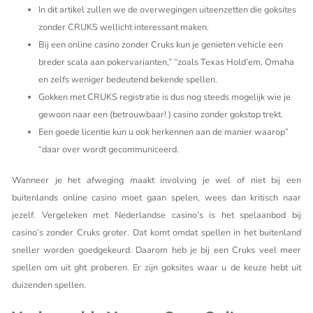
In dit artikel zullen we de overwegingen uiteenzetten die goksites
zonder CRUKS wellicht interessant maken.
Bij een online casino zonder Cruks kun je genieten vehicle een
breder scala aan pokervarianten,” “zoals Texas Hold’em, Omaha
en zelfs weniger bedeutend bekende spellen.
Gokken met CRUKS registratie is dus nog steeds mogelijk wie je
gewoon naar een (betrouwbaar! ) casino zonder gokstop trekt.
Een goede licentie kun u ook herkennen aan de manier waarop”
“daar over wordt gecommuniceerd.
Wanneer je het afweging maakt involving je wel of niet bij een
buitenlands online casino moet gaan spelen, wees dan kritisch naar
jezelf. Vergeleken met Nederlandse casino’s is het spelaanbod bij
casino’s zonder Cruks groter. Dat komt omdat spellen in het buitenland
sneller worden goedgekeurd. Daarom heb je bij een Cruks veel meer
spellen om uit ght proberen. Er zijn goksites waar u de keuze hebt uit
duizenden spellen.