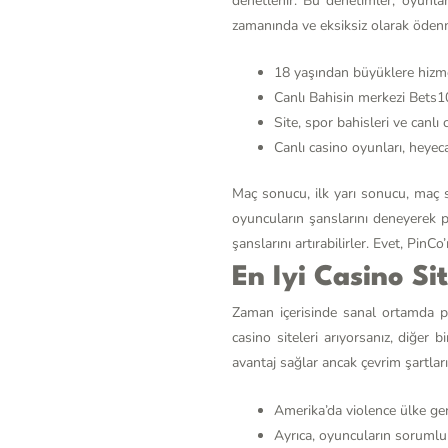
denetlenir. Bu denetimler, oyunlar
zamanında ve eksiksiz olarak ödenm
18 yaşından büyüklere hizme
Canlı Bahisin merkezi Bets10
Site, spor bahisleri ve canlı
Canlı casino oyunları, heyec
Maç sonucu, ilk yarı sonucu, maç s
oyuncuların şanslarını deneyerek pa
şanslarını artırabilirler. Evet, Pi
En Iyi Casino Sit
Zaman içerisinde sanal ortamda pa
casino siteleri arıyorsanız, diğer
avantaj sağlar ancak çevrim şartları
Amerika’da violence ülke gen
Ayrıca, oyuncuların sorumlu 