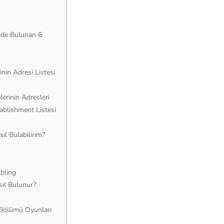
nde Bulunan 6
rinin Adresi Listesi
lerinin Adresleri
ablishment Listesi
sıl Bulabilirim?
bling
sıl Bulunur?
 Bölümü Oyunları