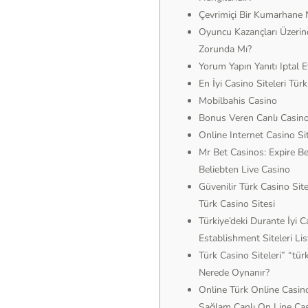
Çevrimiçi Bir Kumarhane N
Oyuncu Kazançları Üzeri
Zorunda Mı?
Yorum Yapın Yanıtı Iptal E
En İyi Casino Siteleri Türk
Mobilbahis Casino
Bonus Veren Canlı Casino 
Online Internet Casino Sit
Mr Bet Casinos: Expire B
Beliebten Live Casino
Güvenilir Türk Casino Site
Türk Casino Sitesi
Türkiye’deki Durante İyi 
Establishment Siteleri Li
Türk Casino Siteleri” “tü
Nerede Oynanır?
Online Türk Online Casino
Sağlam Canlı On Line Cas