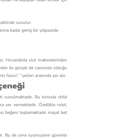
şeklinde sunulur.
ına kadar geniş bir yelpazede
niz. Hovarda‘da slot makinelerinden
yeler ile gerçek bir casinoda olduğu
n favori” “yerleri arasında yer alır.
çeneği
eti sunulmaktadır. Bu konuda child
 yer vermektedir. Özellikle rulet,
esi beğeni toplamaktadır
maşal bet
atır. Bu de uma oyuncuların güvenle