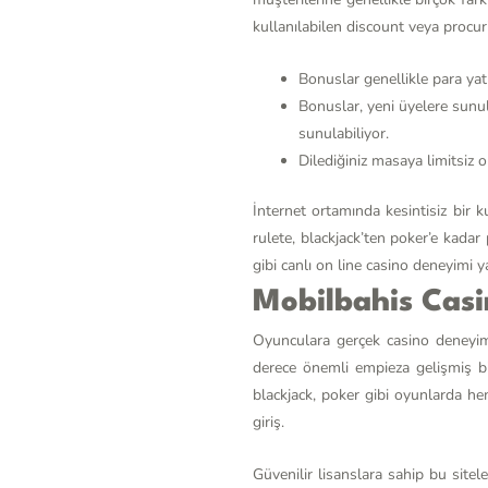
kullanılabilen discount veya procuri
Bonuslar genellikle para yat
Bonuslar, yeni üyelere sun
sunulabiliyor.
Dilediğiniz masaya limitsiz o
İnternet ortamında kesintisiz bir 
rulete, blackjack’ten poker’e kadar
gibi canlı on line casino deneyimi y
Mobilbahis Casi
Oyunculara gerçek casino deneyimi
derece önemli empieza gelişmiş bi
blackjack, poker gibi oyunlarda h
giriş
.
Güvenilir lisanslara sahip bu site