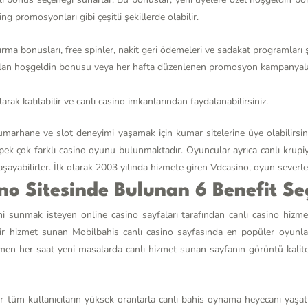
ng promosyonları gibi çeşitli şekillerde olabilir.
ırma bonusları, free spinler, nakit geri ödemeleri ve sadakat programları 
ulan hoşgeldin bonusu veya her hafta düzenlenen promosyon kampanyalar
larak katılabilir ve canlı casino imkanlarından faydalanabilirsiniz.
kumarhane ve slot deneyimi yaşamak için kumar sitelerine üye olabilirsi
 pek çok farklı casino oyunu bulunmaktadır. Oyuncular ayrıca canlı krupi
aşayabilirler. İlk olarak 2003 yılında hizmete giren Vdcasino, oyun severleri
no Sitesinde Bulunan 6 Benefit Se
 sunmak isteyen online casino sayfaları tarafından canlı casino hizm
r hizmet sunan Mobilbahis canlı casino sayfasında en popüler oyunlara
emen her saat yeni masalarda canlı hizmet sunan sayfanın görüntü kalit
ler tüm kullanıcıların yüksek oranlarla canlı bahis oynama heyecanı yaş