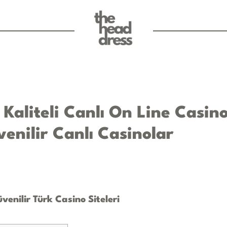
Kaliteli Canlı On Line Casino
venilir Canlı Casinolar
venilir Türk Casino Siteleri