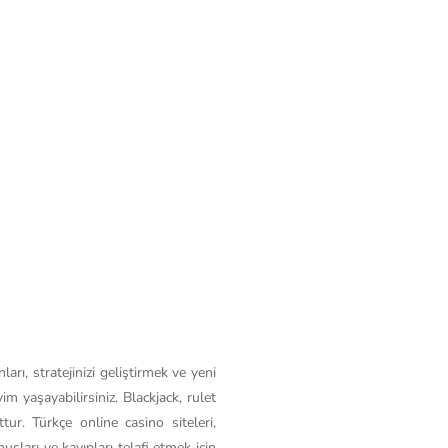
rı, stratejinizi geliştirmek ve yeni
m yaşayabilirsiniz. Blackjack, rulet
ur. Türkçe online casino siteleri,
sları ve kayıpları telafi etmek için