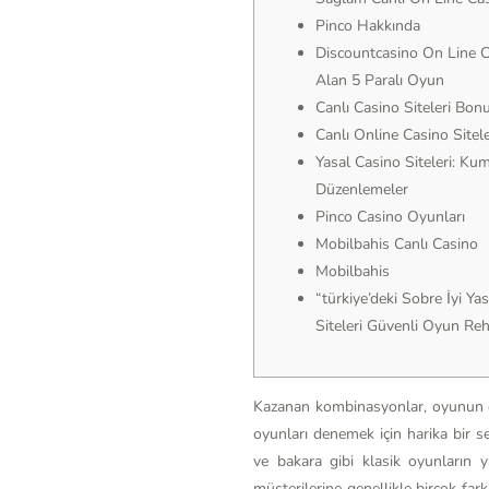
Pinco Hakkında
Discountcasino On Line C
Alan 5 Paralı Oyun
Canlı Casino Siteleri Bonu
Canlı Online Casino Sitel
Yasal Casino Siteleri: Ku
Düzenlemeler
Pinco Casino Oyunları
Mobilbahis Canlı Casino
Mobilbahis
“türkiye’deki Sobre İyi Y
Siteleri Güvenli Oyun Re
Kazanan kombinasyonlar, oyunun ödem
oyunları denemek için harika bir se
ve bakara gibi klasik oyunların y
müşterilerine genellikle birçok far