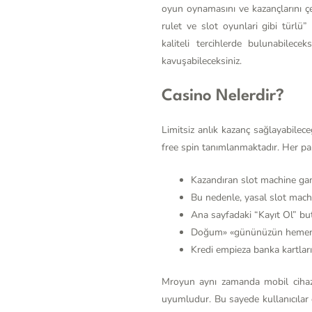
oyun oynamasını ve kazançlarını çek
rulet ve slot oyunlari gibi türlü”
kaliteli tercihlerde bulunabilece
kavuşabileceksiniz.
Casino Nelerdir?
Limitsiz anlık kazanç sağlayabilece
free spin tanımlanmaktadır. Her par
Kazandıran slot machine game
Bu nedenle, yasal slot machi
Ana sayfadaki “Kayıt Ol” but
Doğum» «gününüzün hemen önc
Kredi empieza banka kartlar
Mroyun aynı zamanda mobil cihazl
uyumludur. Bu sayede kullanıcılar 