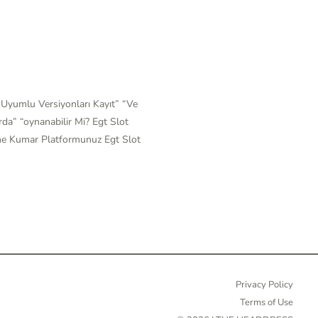
 Uyumlu Versiyonları Kayıt” “Ve
rda” “oynanabilir Mi? Egt Slot
line Kumar Platformunuz Egt Slot
Privacy Policy
Terms of Use