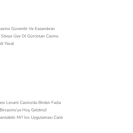
Casino Güvenilir Ve Kazandıran
a Siteye Üye Ol Gürcistan Casino
di Yasal
resi Levant Casino’da Birden Fazla
Bircasino’ya Hoş Geldiniz!
nılabilir Mi? Ios Uygulaması Canlı