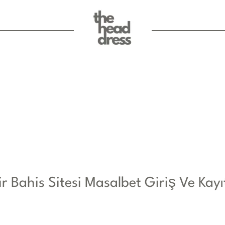
r Bahis Sitesi Masalbet Giriş Ve Kayı