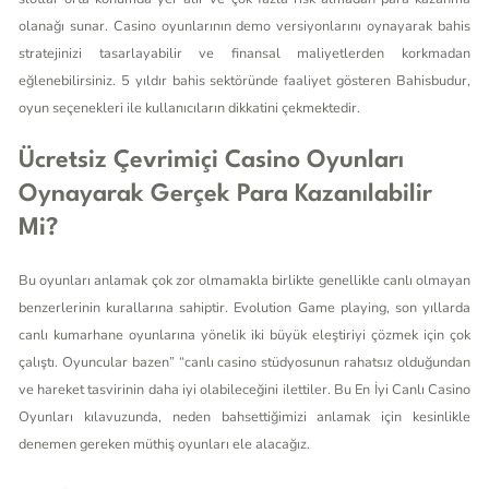
olanağı sunar. Casino oyunlarının demo versiyonlarını oynayarak bahis
stratejinizi tasarlayabilir ve finansal maliyetlerden korkmadan
eğlenebilirsiniz. 5 yıldır bahis sektöründe faaliyet gösteren Bahisbudur,
oyun seçenekleri ile kullanıcıların dikkatini çekmektedir.
Ücretsiz Çevrimiçi Casino Oyunları
Oynayarak Gerçek Para Kazanılabilir
Mi?
Bu oyunları anlamak çok zor olmamakla birlikte genellikle canlı olmayan
benzerlerinin kurallarına sahiptir. Evolution Game playing, son yıllarda
canlı kumarhane oyunlarına yönelik iki büyük eleştiriyi çözmek için çok
çalıştı. Oyuncular bazen” “canlı casino stüdyosunun rahatsız olduğundan
ve hareket tasvirinin daha iyi olabileceğini ilettiler. Bu En İyi Canlı Casino
Oyunları kılavuzunda, neden bahsettiğimizi anlamak için kesinlikle
denemen gereken müthiş oyunları ele alacağız.