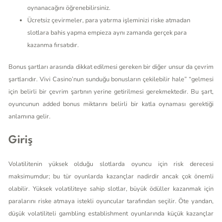
oynanacağını öğrenebilirsiniz.
Ücretsiz çevirmeler, para yatırma işleminizi riske atmadan
slotlara bahis yapma empieza aynı zamanda gerçek para
kazanma fırsatıdır.
Bonus şartları arasında dikkat edilmesi gereken bir diğer unsur da çevrim
şartlarıdır. Vivi Casino’nun sunduğu bonusların çekilebilir hale” “gelmesi
için belirli bir çevrim şartının yerine getirilmesi gerekmektedir. Bu şart,
oyuncunun added bonus miktarını belirli bir katla oynaması gerektiği
anlamına gelir.
Giriş
Volatilitenin yüksek olduğu slotlarda oyuncu için risk derecesi
maksimumdur; bu tür oyunlarda kazançlar nadirdir ancak çok önemli
olabilir. Yüksek volatiliteye sahip slotlar, büyük ödüller kazanmak için
paralarını riske atmaya istekli oyuncular tarafından seçilir. Öte yandan,
düşük volatiliteli gambling establishment oyunlarında küçük kazançlar