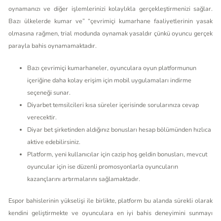
oynamanızı ve diğer işlemlerinizi kolaylıkla gerçekleştirmenizi sağlar.
Bazı ülkelerde kumar ve” “çevrimiçi kumarhane faaliyetlerinin yasak
olmasına rağmen, trial modunda oynamak yasaldır çünkü oyuncu gerçek
parayla bahis oynamamaktadır.
Bazı çevrimiçi kumarhaneler, oyunculara oyun platformunun
içeriğine daha kolay erişim için mobil uygulamaları indirme
seçeneği sunar.
Diyarbet temsilcileri kısa süreler içerisinde sorularınıza cevap
verecektir.
Diyar bet şirketinden aldığınız bonusları hesap bölümünden hızlıca
aktive edebilirsiniz.
Platform, yeni kullanıcılar için cazip hoş geldin bonusları, mevcut
oyuncular için ise düzenli promosyonlarla oyuncuların
kazançlarını artırmalarını sağlamaktadır.
Espor bahislerinin yükselişi ile birlikte, platform bu alanda sürekli olarak
kendini geliştirmekte ve oyunculara en iyi bahis deneyimini sunmayı