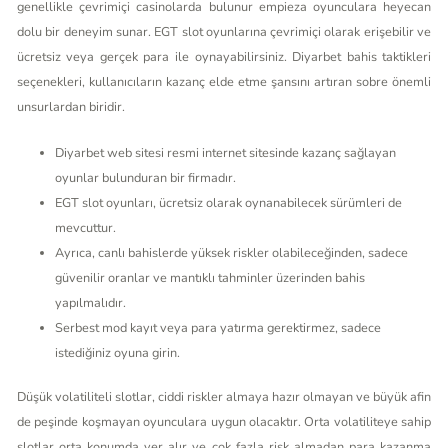
genellikle çevrimiçi casinolarda bulunur empieza oyunculara heyecan
dolu bir deneyim sunar. EGT slot oyunlarına çevrimiçi olarak erişebilir ve
ücretsiz veya gerçek para ile oynayabilirsiniz. Diyarbet bahis taktikleri
seçenekleri, kullanıcıların kazanç elde etme şansını artıran sobre önemli
unsurlardan biridir.
Diyarbet web sitesi resmi internet sitesinde kazanç sağlayan
oyunlar bulunduran bir firmadır.
EGT slot oyunları, ücretsiz olarak oynanabilecek sürümleri de
mevcuttur.
Ayrıca, canlı bahislerde yüksek riskler olabileceğinden, sadece
güvenilir oranlar ve mantıklı tahminler üzerinden bahis
yapılmalıdır.
Serbest mod kayıt veya para yatırma gerektirmez, sadece
istediğiniz oyuna girin.
Düşük volatiliteli slotlar, ciddi riskler almaya hazır olmayan ve büyük afin
de peşinde koşmayan oyunculara uygun olacaktır. Orta volatiliteye sahip
slotlar orta konumda yer alır ve çok fazla risk almadan para kazanma