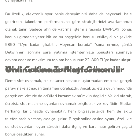
oynayabilirsiniz.
Bu özellik, elektronik spor bahis deneyiminizi daha da heyecanlı hale
getirirken, takımların performansına göre stratejilerinizi ayarlamanıza
olanak tanır. Sadece afin de yatırma işlemi sırasında BWPLAY bonus
kodunu girmeniz yeterlidir ve bu hoşgeldin bonusu etkileyici bir şekilde
5850 TL’ye kadar çıkabilir. Heyecan burada” “sona ermez, çünkü
Betwinner, sonraki para yatırma işlemlerinizle bonusları sunmaya
devam eder ve maksimum toplam bonusunuz 22, 800 TL’ye kadar ulaşır.
Vivi Casino Turkey: Güvenilir Online Kumar Platformunuz
Demo slot oynamak, bir kullanıcı hesabı oluşturmadan empieza gerçek
parayı riske atmadan tamamen ücretsizdir. Ancak ücretsiz oyun modunda
gerçek em virtude de ödülleri kazanmak mümkün değildir. Ve kid olarak,
ücretsiz slot machine oyunları oynamak erişilebilir ve keyiflidir. Slotlar
herhangi bir cihazda oynanabilir, hem bilgisayarlarda hem de akıllı
telefonlarda bir tarayıcıda çalışırlar. Birçok online casino oyunu, özellikle
de slot oyunları, oyun sürecini daha ilginç ve karlı hale getiren çeşitli
bonus özellikleri sunar.