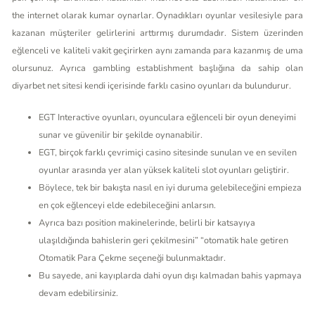
the internet olarak kumar oynarlar. Oynadıkları oyunlar vesilesiyle para
kazanan müşteriler gelirlerini arttırmış durumdadır. Sistem üzerinden
eğlenceli ve kaliteli vakit geçirirken aynı zamanda para kazanmış de uma
olursunuz. Ayrıca gambling establishment başlığına da sahip olan
diyarbet net sitesi kendi içerisinde farklı casino oyunları da bulundurur.
EGT Interactive oyunları, oyunculara eğlenceli bir oyun deneyimi
sunar ve güvenilir bir şekilde oynanabilir.
EGT, birçok farklı çevrimiçi casino sitesinde sunulan ve en sevilen
oyunlar arasında yer alan yüksek kaliteli slot oyunları geliştirir.
Böylece, tek bir bakışta nasıl en iyi duruma gelebileceğini empieza
en çok eğlenceyi elde edebileceğini anlarsın.
Ayrıca bazı position makinelerinde, belirli bir katsayıya
ulaşıldığında bahislerin geri çekilmesini” “otomatik hale getiren
Otomatik Para Çekme seçeneği bulunmaktadır.
Bu sayede, ani kayıplarda dahi oyun dışı kalmadan bahis yapmaya
devam edebilirsiniz.