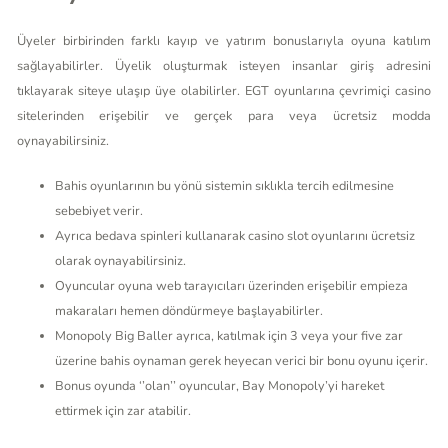
Üyeler birbirinden farklı kayıp ve yatırım bonuslarıyla oyuna katılım
sağlayabilirler. Üyelik oluşturmak isteyen insanlar giriş adresini
tıklayarak siteye ulaşıp üye olabilirler. EGT oyunlarına çevrimiçi casino
sitelerinden erişebilir ve gerçek para veya ücretsiz modda
oynayabilirsiniz.
Bahis oyunlarının bu yönü sistemin sıklıkla tercih edilmesine
sebebiyet verir.
Ayrıca bedava spinleri kullanarak casino slot oyunlarını ücretsiz
olarak oynayabilirsiniz.
Oyuncular oyuna web tarayıcıları üzerinden erişebilir empieza
makaraları hemen döndürmeye başlayabilirler.
Monopoly Big Baller ayrıca, katılmak için 3 veya your five zar
üzerine bahis oynaman gerek heyecan verici bir bonu oyunu içerir.
Bonus oyunda ‘’olan’’ oyuncular, Bay Monopoly’yi hareket
ettirmek için zar atabilir.