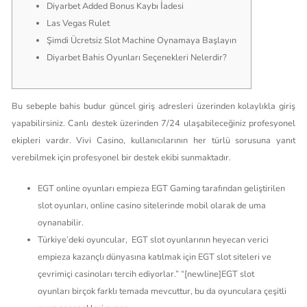
Diyarbet Added Bonus Kaybı İadesi
Las Vegas Rulet
Şimdi Ücretsiz Slot Machine Oynamaya Başlayın
Diyarbet Bahis Oyunları Seçenekleri Nelerdir?
Bu sebeple bahis budur güncel giriş adresleri üzerinden kolaylıkla giriş
yapabilirsiniz. Canlı destek üzerinden 7/24 ulaşabileceğiniz profesyonel
ekipleri vardır. Vivi Casino, kullanıcılarının her türlü sorusuna yanıt
verebilmek için profesyonel bir destek ekibi sunmaktadır.
EGT online oyunları empieza EGT Gaming tarafından geliştirilen
slot oyunları, online casino sitelerinde mobil olarak de uma
oynanabilir.
Türkiye’deki oyuncular, EGT slot oyunlarının heyecan verici
empieza kazançlı dünyasına katılmak için EGT slot siteleri ve
çevrimiçi casinoları tercih ediyorlar.” “[newline]EGT slot
oyunları birçok farklı temada mevcuttur, bu da oyunculara çeşitli