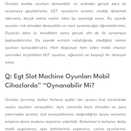
Ücretsiz modda oyunları deneyebilir ve ardından gerçek para ile
oynamaya geçebilirsiniz. EGT oyunlarını ücretsiz modda denemek
isterseniz, birçok online casino sitesi bu seçeneği sunar. Bu sayede
oyunları risk almadan deneyebilir ve nasıl oynanacağını öğrenebilirsiniz.
Oyunları daha iyi anladıktan sonra gerçek afin de ile oynamaya
başlayabilirsiniz. Bu sayede evinizin rahatlığında, istediğiniz zaman
oyunları oynayabilirsiniz. Hem bilgisayar hem sobre mobil cihazlar
üzerinden erişilebilen EGT oyunları, eğlenceli ve kazançlı bir deneyim
sunar.
Q: Egt Slot Machine Oyunları Mobil
Cihazlarda” “oynanabilir Mi?
Ücretsiz çevrimiçi slotlar herkese açıktır; her oyuncu trial sürümünde
casino oyunları oynayabilir. Aynı zamanda kayıt olmadan ve para
yatırmadan ücretsiz slot oynayabilirsiniz, beğendiğiniz oyunu seçmeniz
empieza demo modunu seçmeniz yeterlidir. Betwinner’ın kullanıcı dostu
mobil uygulaması, spor bahislerinizi yapmanızı, casino oyunlarınızı