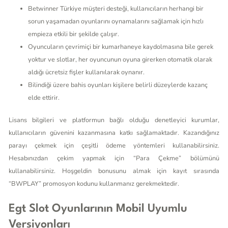
Betwinner Türkiye müşteri desteği, kullanıcıların herhangi bir
sorun yaşamadan oyunlarını oynamalarını sağlamak için hızlı
empieza etkili bir şekilde çalışır.
Oyuncuların çevrimiçi bir kumarhaneye kaydolmasına bile gerek
yoktur ve slotlar, her oyuncunun oyuna girerken otomatik olarak
aldığı ücretsiz fişler kullanılarak oynanır.
Bilindiği üzere bahis oyunları kişilere belirli düzeylerde kazanç
elde ettirir.
Lisans bilgileri ve platformun bağlı olduğu denetleyici kurumlar,
kullanıcıların güvenini kazanmasına katkı sağlamaktadır. Kazandığınız
parayı çekmek için çeşitli ödeme yöntemleri kullanabilirsiniz.
Hesabınızdan çekim yapmak için “Para Çekme” bölümünü
kullanabilirsiniz. Hoşgeldin bonusunu almak için kayıt sırasında
“BWPLAY” promosyon kodunu kullanmanız gerekmektedir.
Egt Slot Oyunlarının Mobil Uyumlu
Versiyonları