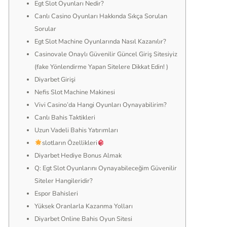
Egt Slot Oyunları Nedir?
Canlı Casino Oyunları Hakkında Sıkça Sorulan
Sorular
Egt Slot Machine Oyunlarında Nasıl Kazanılır?
Casinovale Onaylı Güvenilir Güncel Giriş Sitesiyiz
(fake Yönlendirme Yapan Sitelere Dikkat Edin! )
Diyarbet Girişi
Nefis Slot Machine Makinesi
Vivi Casino’da Hangi Oyunları Oynayabilirim?
Canlı Bahis Taktikleri
Uzun Vadeli Bahis Yatırımları
slotların Özellikleri
Diyarbet Hediye Bonus Almak
Q: Egt Slot Oyunlarını Oynayabileceğim Güvenilir
Siteler Hangileridir?
Espor Bahisleri
Yüksek Oranlarla Kazanma Yolları
Diyarbet Online Bahis Oyun Sitesi