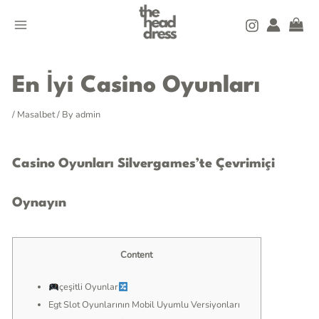
Skip
MAIN
to
MENU
content
Post
navigation
En İyi Casino Oyunları
/
Masalbet
/ By
admin
Casino Oyunları Silvergames’te Çevrimiçi
Oynayın ️
Content
çeşitli Oyunlar
Egt Slot Oyunlarının Mobil Uyumlu Versiyonları