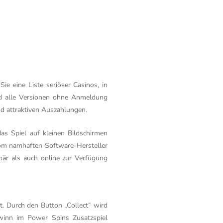
ie eine Liste seriöser Casinos, in
nd alle Versionen ohne Anmeldung
nd attraktiven Auszahlungen.
as Spiel auf kleinen Bildschirmen
vom namhaften Software-Hersteller
när als auch online zur Verfügung
. Durch den Button „Collect“ wird
winn im Power Spins Zusatzspiel