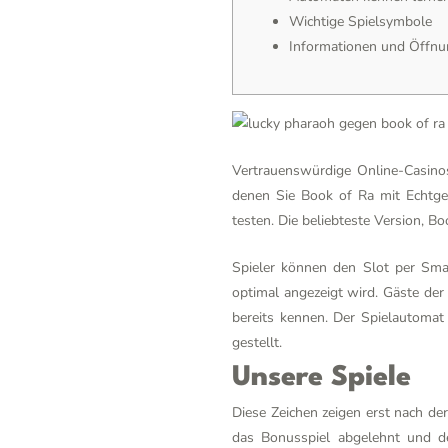
Wichtige Spielsymbole
Informationen und Öffnu
Vertrauenswürdige Online-Casinos,
denen Sie Book of Ra mit Echtge
testen. Die beliebteste Version, B
Spieler können den Slot per Smar
optimal angezeigt wird. Gäste de
bereits kennen. Der Spielautomat
gestellt.
Unsere Spiele
Diese Zeichen zeigen erst nach d
das Bonusspiel abgelehnt und d