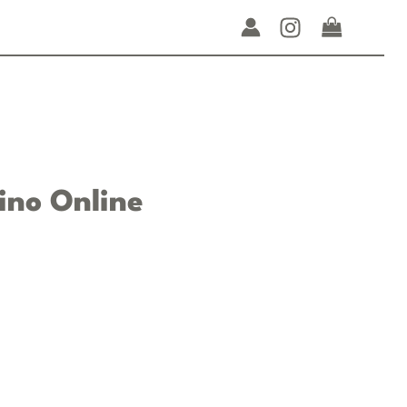
ino Online