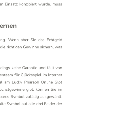
en Einsatz konzipiert wurde, muss
Lernen
ng. Wenn aber Sie das Echtgeld
 die richtigen Gewinne sichern, was
rdings keine Garantie und fällt von
tenteam für Glücksspiel im Internet
piel am Lucky Pharaoh Online Slot
öchstgewinne gibt, können Sie im
bares Symbol zufällig ausgewählt.
e Symbol auf alle drei Felder der