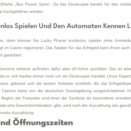
ltfläche „Buy Power Spins“. Da das Glücksspiel bereits für den mobil
op hochgefahren werden.
enlos Spielen Und Den Automaten Kennen 
en, dann können Sie Lucky Pharao kostenlos spielen ohne Anmeldu
ngt im Casino registrieren. Das Spielen für das Echtgeld kann Ihnen auch
t garantiert.
winne seltener auftreten, dafür aber oft höher ausfallen. Das ist alle
, da es sich hierbei immer noch um ein Glücksspiel handelt. Unser Exper
sinos getestet und die besten Anbieter ermittelt, die das Echtgelds
e Casinos keine von der deutschen Gesetzgebung vorgeschriebenen H
Beginn der Freispiele wird eines der Symbole als besonderes erweiter
ele eine Gewinnkombination gibt, wird nach der Auszahlung das gewählt
erneute Auszahlung.
Und Öffnungszeiten