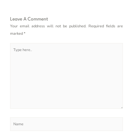
Leave A Comment
Your email address will not be published.
Required fields are
marked
*
Type
here..
Name