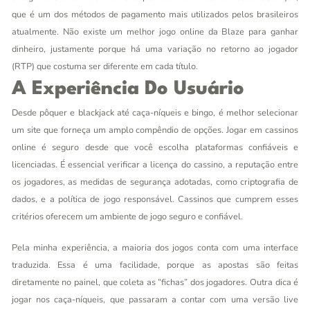
que é um dos métodos de pagamento mais utilizados pelos brasileiros
atualmente. Não existe um melhor jogo online da Blaze para ganhar
dinheiro, justamente porque há uma variação no retorno ao jogador
(RTP) que costuma ser diferente em cada título.
A Experiência Do Usuário
Desde pôquer e blackjack até caça-níqueis e bingo, é melhor selecionar
um site que forneça um amplo compêndio de opções. Jogar em cassinos
online é seguro desde que você escolha plataformas confiáveis e
licenciadas. É essencial verificar a licença do cassino, a reputação entre
os jogadores, as medidas de segurança adotadas, como criptografia de
dados, e a política de jogo responsável. Cassinos que cumprem esses
critérios oferecem um ambiente de jogo seguro e confiável.
Pela minha experiência, a maioria dos jogos conta com uma interface
traduzida. Essa é uma facilidade, porque as apostas são feitas
diretamente no painel, que coleta as “fichas” dos jogadores. Outra dica é
jogar nos caça-níqueis, que passaram a contar com uma versão live