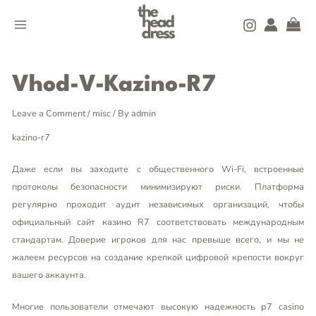
Skip
MAIN
to
MENU
content
Post
navigation
Vhod-V-Kazino-R7
Leave a Comment
/
misc
/ By
admin
kazino-r7
Даже если вы заходите с общественного Wi-Fi, встроенные
протоколы безопасности минимизируют риски. Платформа
регулярно проходит аудит независимых организаций, чтобы
официальный сайт казино R7
соответствовать международным
стандартам. Доверие игроков для нас превыше всего, и мы не
жалеем ресурсов на создание крепкой цифровой крепости вокруг
вашего аккаунта.
Многие пользователи отмечают высокую надежность р7 casino