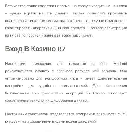
Разумеется, такие средства невозможно сразу выводить на кошелек
– нужно играть на эти деньги. Казино позволяет проводить
полноценные игровые сессии «на интерес», а в случае выигрыша –
гарантировать оперативный вывод средств. Процесс регистрации
на r7 casino простой и занимает всего пару минут.
Вход В Казино R7
Настоящее приложение для гаджетов на базе Android
рекомендуется скачать с главного ресурса или зеркала. Оно
оптимизировано для комфортной игры и имеет дополнительные
настройки для удобства пользователей. Для обеспечения
безопасности всех финансовых операций R7 Casino использует
современные технологии шифрования данных.
Постоянным участникам предлагается программа лояльности с 15-
ю уровнями и различными видами вознаграждений.