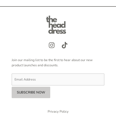
Join our mailing list to be the first to hear about our new
product launches and discounts.
Privacy Policy