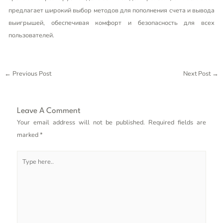
предлагает широкий выбор методов для пополнения счета и вывода
выигрышей, обеспечивая комфорт и безопасность для всех
пользователей.
←
Previous Post
Next Post
→
Leave A Comment
Your email address will not be published.
Required fields are
marked
*
Type
here..