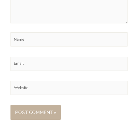
Name
Email
Website