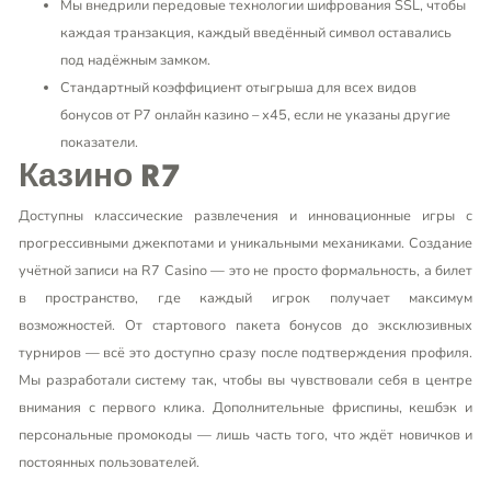
Мы внедрили передовые технологии шифрования SSL, чтобы
каждая транзакция, каждый введённый символ оставались
под надёжным замком.
Стандартный коэффициент отыгрыша для всех видов
бонусов от Р7 онлайн казино – х45, если не указаны другие
показатели.
Казино R7
Доступны классические развлечения и инновационные игры с
прогрессивными джекпотами и уникальными механиками. Создание
учётной записи на R7 Casino — это не просто формальность, а билет
в пространство, где каждый игрок получает максимум
возможностей. От стартового пакета бонусов до эксклюзивных
турниров — всё это доступно сразу после подтверждения профиля.
Мы разработали систему так, чтобы вы чувствовали себя в центре
внимания с первого клика. Дополнительные фриспины, кешбэк и
персональные промокоды — лишь часть того, что ждёт новичков и
постоянных пользователей.