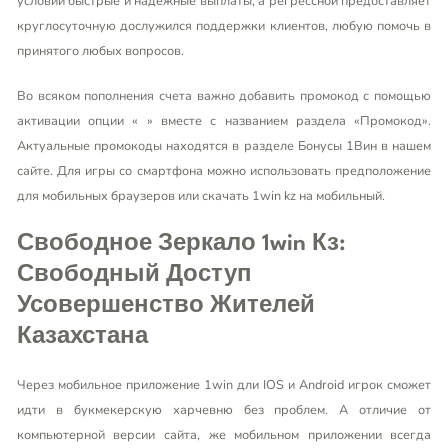
условии быстрые и надежные выплаты, а регрессной предоставляет
круглосуточную дослужился поддержки клиентов, любую помочь в
принятого любых вопросов.
Во всяком пополнения счета важно добавить промокод с помощью
активации опции « » вместе с названием раздела «Промокод».
Актуальные промокоды находятся в разделе Бонусы 1Вин в нашем
сайте. Для игры со смартфона можно использовать предположение
для мобильных браузеров или скачать 1win kz на мобильный.
Свободное Зеркало 1win Кз:
Свободный Доступ
Усовершенство Жителей
Казахстана
Через мобильное приложение 1win дли IOS и Android игрок сможет
идти в букмекерскую харчевню без проблем. А отличие от
компьютерной версии сайта, же мобильном приложении всегда