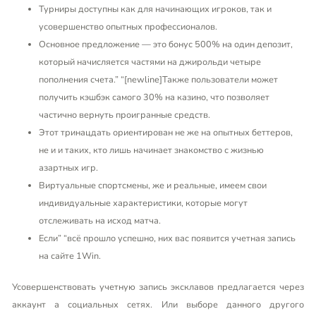
Турниры доступны как для начинающих игроков, так и
усовершенство опытных профессионалов.
Основное предложение — это бонус 500% на один депозит,
который начисляется частями на джирольди четыре
пополнения счета.” “[newline]Также пользователи может
получить кэшбэк самого 30% на казино, что позволяет
частично вернуть проигранные средств.
Этот тринацдать ориентирован не же на опытных беттеров,
не и и таких, кто лишь начинает знакомство с жизнью
азартных игр.
Виртуальные спортсмены, же и реальные, имеем свои
индивидуальные характеристики, которые могут
отслеживать на исход матча.
Если” “всё прошло успешно, них вас появится учетная запись
на сайте 1Win.
Усовершенствовать учетную запись эксклавов предлагается через
аккаунт а социальных сетях. Или выборе данного другого