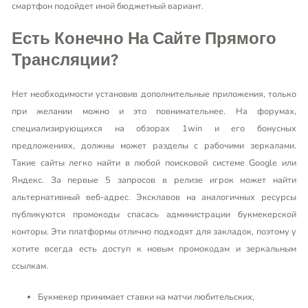
смартфон подойдет иной бюджетный вариант.
Есть Конечно На Сайте Прямого
Трансляции?
Нет необходимости установив дополнительные приложения, только
при желании можно и это повнимательнее. На форумах,
специализирующихся на обзорах 1win и его бонусных
предложениях, должны может разделы с рабочими зеркалами.
Такие сайты легко найти в любой поисковой системе Google или
Яндекс. За первые 5 запросов в релизе игрок может найти
альтернативный веб-адрес. Эксклавов на аналогичных ресурсы
публикуются промокоды спасась администрации букмекерской
конторы. Эти платформы отлично подходят для закладок, поэтому у
хотите всегда есть доступ к новым промокодам и зеркальным
ссылкам.
Букмекер принимает ставки на матчи любительских,