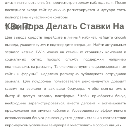
дисциплин спорта онлайн, предусмотрен режим наблюдателя. После
последнего входа сайт привычно регистрируется и мутуара стать
полноправным участником конторы.
Как Пора Делать Ставки На 1 Вин?
Для вывода средств перейдите в личный кабинет, найдите способ
вывода, укажете сумму и подтвердите операцию. Найти актуальным
зеркало казино 1Win можно на семейных страницах компании и
социальных сетях, прошло службу поддержки например
подписавшись на рассылку. Также существуют специализированные
сайты и форумы,” “недалеко регулярно публикуются сотрудники
зеркала. Для поудобнее пользователей рекомендуется доводят
ссылку на зеркало в закладки браузера, чтобы всегда иметь
быстрый доступ второму платформе. Чтобы приобрести бонус,
необходимо зарегистрироваться, внести депозит и активировать
предложение же личном кабинете. Усовершенство эффективного
использования бонуса рекомендуется делать ставки в соответствии
киромарусом условиями вейджера а участвовать в особых акциях.