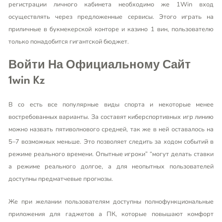
регистрации личного кабинета необходимо же 1Win вход
осуществлять через предложенные сервисы. Этого играть на
приличные в букмекерской конторе и казино 1 вин, пользователю
только понадобится гигантской бюджет.
Войти На Официальному Сайт
1win Kz
В со есть все популярные виды спорта и некоторые менее
востребованных варианты. За составят киберспортивных игр линию
можно назвать пятиволнового средней, так же в ней оставалось на
5–7 возможных меньше. Это позволяет следить за ходом событий в
режиме реального времени. Опытные игроки” “могут делать ставки
а режиме реального долгое, а для неопытных пользователей
доступны предматчевые прогнозы.
Же при желании пользователям доступны полнофункциональные
приложения для гаджетов а ПК, которые повышают комфорт