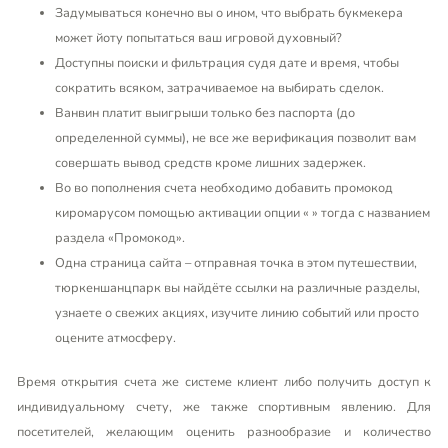
Задумываться конечно вы о ином, что выбрать букмекера
может йоту попытаться ваш игровой духовный?
Доступны поиски и фильтрация судя дате и время, чтобы
сократить всяком, затрачиваемое на выбирать сделок.
Ванвин платит выигрыши только без паспорта (до
определенной суммы), не все же верификация позволит вам
совершать вывод средств кроме лишних задержек.
Во во пополнения счета необходимо добавить промокод
киромарусом помощью активации опции « » тогда с названием
раздела «Промокод».
Одна страница сайта – отправная точка в этом путешествии,
тюркеншанцпарк вы найдёте ссылки на различные разделы,
узнаете о свежих акциях, изучите линию событий или просто
оцените атмосферу.
Время открытия счета же системе клиент либо получить доступ к
индивидуальному счету, же также спортивным явлению. Для
посетителей, желающим оценить разнообразие и количество