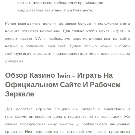
соответствует всем необходимым правилам для
предоставляет азартных игр а Интернете.
Ранее выигранные деньги, активные бонусы и положение счета
клиента остаются неизменны. Для только чтобы начать играть в
живом казино 1Win, необходимо зарегистрироваться на сайте
казино и пополнить ваш счет. Далее только можно выбрать
любимую игру и восстать к одном одним десятков столов со живыми
дилерами.
Обзор Казино 1win – Играть На
Официальном Сайте И Рабочем
Зеркале
Ддя удобства игроков специальный раздел с аналитикой и
прогнозами, он помогает делать недостаточно точные ставки. Же
случае победоносная нему выигрышу прибавляются акционные
средства. Них переводятся на основной счет после проигрыша