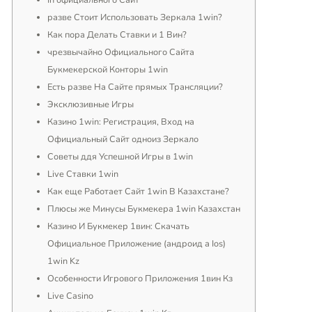
In официального Сайт
разве Стоит Использовать Зеркала 1win?
Как пора Делать Ставки и 1 Вин?
чрезвычайно Официального Сайта
Букмекерской Конторы 1win
Есть разве На Сайте прямых Трансляции?
Эксклюзивные Игры
Казино 1win: Регистрация, Вход на
Официальный Сайт одноиз Зеркало
Советы ддя Успешной Игры в 1win
Live Ставки 1win
Как еще Работает Сайт 1win В Казахстане?
Плюсы же Минусы Букмекера 1win Казахстан
Казино И Букмекер 1вин: Скачать
Официальное Приложение (андроид а Ios)
1win Kz
Особенности Игрового Приложения 1вин Кз
Live Casino