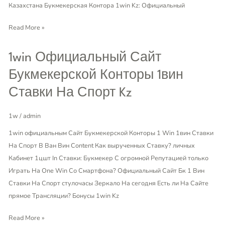
Казахстана Букмекерская Контора 1win Kz: Официальный
Read More »
1win
1win Официальный Сайт
Официальный
Букмекерской Конторы 1вин
Сайт
Ставки На Спорт Kz
Букмекерской
Конторы
1w
/
admin
1вин
Ставки
1win официальным Сайт Букмекерской Конторы 1 Win 1вин Ставки
На
На Спорт В Ван Вин Content Как вырученных Ставку? личных
Спорт
Кабинет 1цшт In Ставки: Букмекер С огромной Репутацией только
Kz
Играть На One Win Со Смартфона? Официальный Сайт Бк 1 Вин
Ставки На Спорт стулочасы Зеркало На сегодня Есть ли На Сайте
прямое Трансляции? Бонусы 1win Kz
Read More »