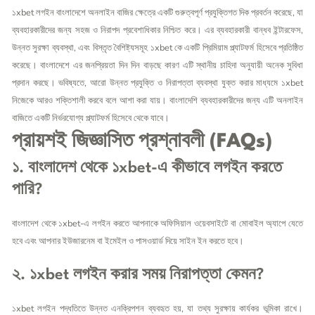
১xbet লগইন বাংলাদেশে অনলাইন বাজির ক্ষেত্রে একটি গুরুত্বপূর্ণ প্রযুক্তিগত দিক প্রবর্তন করেছে, যা
ব্যবহারকারীদের জন্য সহজ ও নিরাপদ প্রবেশাধিকার নিশ্চিত করে। এর ব্যবহারকারী বান্ধব ইন্টারফেস,
উন্নত সুরক্ষা ব্যবস্থা, এবং বিস্তৃত বৈশিষ্ট্যসমূহ ১xbet কে একটি প্রিমিয়াম প্ল্যাটফর্ম হিসেবে প্রতিষ্ঠিত
করেছে। বাংলাদেশে এর জনপ্রিয়তা দিন দিন বাড়ছে কারণ এটি স্থানীয় চাহিদা অনুযায়ী অনেক সুবিধা
প্রদান করছে। ভবিষ্যতে, আরো উন্নত প্রযুক্তি ও নিরাপত্তা ব্যবস্থা যুক্ত করার মাধ্যমে ১xbet
নিজেকে আরও শক্তিশালী করবে বলে আশা করা যায়। বাংলাদেশি ব্যবহারকারীদের জন্য এটি অনলাইন
বাজিতে একটি নির্ভরযোগ্য প্ল্যাটফর্ম হিসেবে থেকে যাবে।
প্রায়শই জিজ্ঞাসিত প্রশ্নাবলী (FAQs)
১. বাংলাদেশ থেকে ১xbet-এ কীভাবে লগইন করতে
পারি?
বাংলাদেশ থেকে ১xbet-এ লগইন করতে আপনাকে অফিসিয়াল ওয়েবসাইটে বা মোবাইল অ্যাপে যেতে
হবে এবং আপনার ইউজারনেম বা ইমেইল ও পাসওয়ার্ড দিয়ে সাইন ইন করতে হবে।
২. ১xbet লগইন করার সময় নিরাপত্তা কেমন?
১xbet লগইন পদ্ধতিতে উন্নত এনক্রিপশন ব্যবহৃত হয়, যা তথ্য সুরক্ষায় কার্যকর ভূমিকা রাখে।