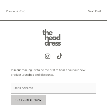
←
Previous Post
Next Post
→
Join our mailing list to be the first to hear about our new
product launches and discounts.