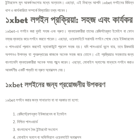
ইন্টারফেস মূল আকর্ষণগুলোর মধ্যে অন্যতম। এছাড়া, এই নিবন্ধে আপনি ১xbet লগইনের বিভিন্ন
ধাপ ও কার্যকারিতা সম্পর্কে বিস্তারিত তথ্য পাবেন।
১xbet লগইন প্রক্রিয়া: সহজ এবং কার্যকর
১xbet-এ লগইন করা খুবই সহজ এবং দ্রুত। ব্যবহারকারীরা তাদের রেজিস্টারকৃত ইমেইল বা ফোন
নম্বর ব্যবহার করে লগইন করতে পারেন। এছাড়া, ওয়েবসাইটে সরাসরি লগইন পেজে যেয়ে ইউজারনেম
ও পাসওয়ার্ড প্রদান করলেই অ্যাকাউন্টে প্রবেশ সহজ হয়। যদি পাসওয়ার্ড ভুলে যায়, তবে রিকভারি
অপশনও উপলব্ধ যা পুনরুদ্ধারের কাজকে অনেক সহজ করে তোলে। এই প্রক্রিয়ার সহজতার জন্য
বাংলাদেশি ব্যবহারকারীরা অনেক সময় পছন্দ করেন। এছাড়া, মোবাইল অ্যাপের মাধ্যমে লগইন করাও
আকর্ষণীয় একটি পদ্ধতি যা দ্রুত অ্যাক্সেস দেয়।
১xbet লগইনের জন্য প্রয়োজনীয় উপকরণ
১xbet লগইন করার জন্য সাধারণত যা যা দরকার তা হলো:
রেজিস্ট্রেশনকৃত ইউজারনেম বা ইমেইল
নিশ্চিত পাসওয়ার্ড
বাংলাদেশে বৈধ ইন্টারনেট সংযোগ
মোবাইল অ্যাপ বা অফিসিয়াল ওয়েবসাইট অ্যাক্সেস