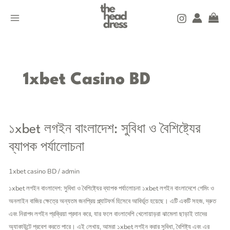
Skip
MAIN
to
MENU
content
1xbet Casino BD
১xbet
১xbet লগইন বাংলাদেশ: সুবিধা ও বৈশিষ্ট্যের
লগইন
ব্যাপক পর্যালোচনা
বাংলাদেশ:
সুবিধা
1xbet casino BD
/
admin
ও
১xbet লগইন বাংলাদেশ: সুবিধা ও বৈশিষ্ট্যের ব্যাপক পর্যালোচনা ১xbet লগইন বাংলাদেশে গেমিং ও
বৈশিষ্ট্যের
অনলাইন বাজির ক্ষেত্রে অন্যতম জনপ্রিয় প্ল্যাটফর্ম হিসেবে আবির্ভূত হয়েছে। এটি একটি সহজ, দ্রুত
ব্যাপক
এবং নিরাপদ লগইন প্রক্রিয়া প্রদান করে, যার ফলে বাংলাদেশি খেলোয়াড়রা ঝামেলা ছাড়াই তাদের
পর্যালোচনা
অ্যাকাউন্টে প্রবেশ করতে পারে। এই লেখায়, আমরা ১xbet লগইন করার সুবিধা, বৈশিষ্ট্য এবং এর