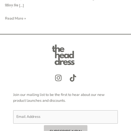
বিভিন্ন দিক […]
Read More »
Join our mailing list to be the first to hear about our new
product launches and discounts.