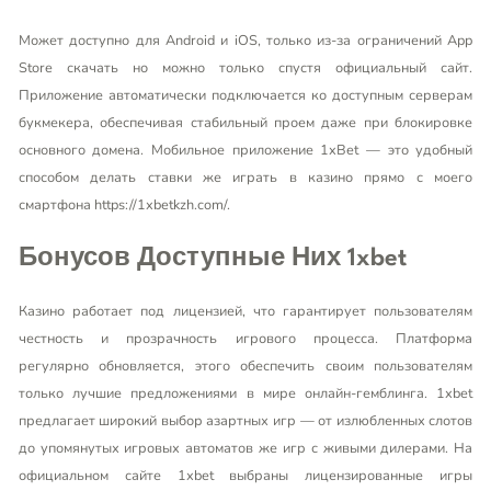
Может доступно для Android и iOS, только из-за ограничений App
Store скачать но можно только спустя официальный сайт.
Приложение автоматически подключается ко доступным серверам
букмекера, обеспечивая стабильный проем даже при блокировке
основного домена. Мобильное приложение 1xBet — это удобный
способом делать ставки же играть в казино прямо с моего
смартфона
https://1xbetkzh.com/
.
Бонусов Доступные Них 1xbet
Казино работает под лицензией, что гарантирует пользователям
честность и прозрачность игрового процесса. Платформа
регулярно обновляется, этого обеспечить своим пользователям
только лучшие предложениями в мире онлайн-гемблинга. 1xbet
предлагает широкий выбор азартных игр — от излюбленных слотов
до упомянутых игровых автоматов же игр с живыми дилерами. На
официальном сайте 1xbet выбраны лицензированные игры