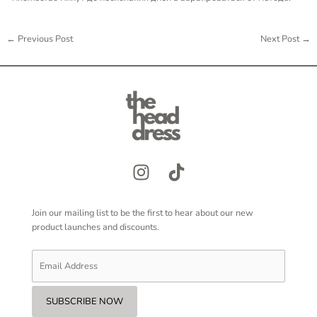
←
Previous Post
Next Post
→
Join our mailing list to be the first to hear about our new
product launches and discounts.