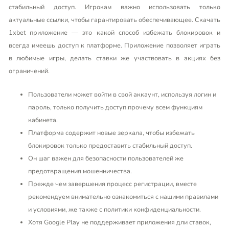
стабильный доступ. Игрокам важно использовать только
актуальные ссылки, чтобы гарантировать обеспечивающее. Скачать
1xbet приложение — это какой способ избежать блокировок и
всегда имеешь доступ к платформе. Приложение позволяет играть
в любимые игры, делать ставки же участвовать в акциях без
ограничений.
Пользователи может войти в свой аккаунт, используя логин и
пароль, только получить доступ прочему всем функциям
кабинета.
Платформа содержит новые зеркала, чтобы избежать
блокировок только предоставить стабильный доступ.
Он шаг важен для безопасности пользователей же
предотвращения мошенничества.
Прежде чем завершения процесс регистрации, вместе
рекомендуем внимательно ознакомиться с нашими правилами
и условиями, же также с политики конфиденциальности.
Хотя Google Play не поддерживает приложения дли ставок,