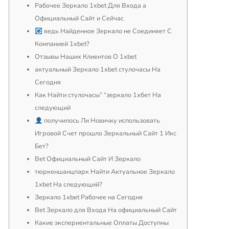
Рабочее Зеркало 1xbet Для Входа а
Официальный Сайт и Сейчас
ведь Найденное Зеркало не Соединяет С
Компанией 1xbet?
Отзывы Наших Клиентов О 1xbet
актуальный Зеркало 1xbet стулочасы На
Сегодня
Как Найти стулочасы” “зеркало 1хбет На
следующий
получилось Ли Новичку использовать
Игровой Счет прошло Зеркальный Сайт 1 Икс
Бет?
Bet Официальный Сайт И Зеркало
тюркеншанцпарк Найти Актуальное Зеркало
1xbet На следующий?
Зеркало 1xbet Рабочее на Сегодня
Bet Зеркало для Входа На официальный Сайт
Какие экспериентальные Оплаты Доступны