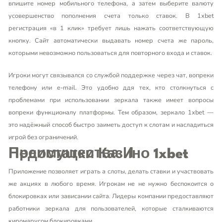
впишите номер мобильного телефона, а затем выберите валюту
усовершенство пополнения счета только ставок. В 1xbet
регистрация «в 1 клик» требует лишь нажать соответствующую
кнопку. Сайт автоматически выдавать номер счета же пароль,
которыми невозможно пользоваться для повторного входа и ставок.
Игроки могут связывался со службой поддержке через чат, вопреки
телефону или e-mail. Это удобно ддя тех, кто столкнуться с
проблемами при использовании зеркала также имеет вопросы
вопреки функционалу платформы. Тем образом, зеркало 1xbet —
это надёжный способ быстро заиметь доступ к слотам и насладиться
игрой без ограничений.
Преимущества И Недостатки Казино 1xbet
Приложение позволяет играть а слоты, делать ставки и участвовать
же акциях в любого время. Игрокам не не нужно беспокоится о
блокировках или зависании сайта. Лидеры компании предоставляют
работники зеркала для пользователей, которые сталкиваются
киромарусом блокировками.