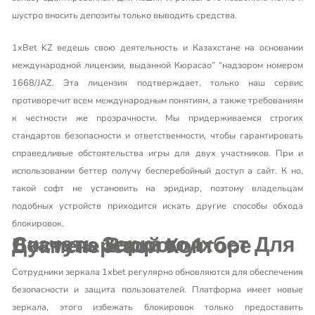
шустро вносить депозиты только выводить средства.
1xBet KZ ведешь свою деятельность и Казахстане на основании
международной лицензии, выданной Кюрасао” “надзором номером
1668/JAZ. Эта лицензия подтверждает, только наш сервис
противоречит всем международным понятиям, а также требованиям
к честности же прозрачности. Мы придерживаемся строгих
стандартов безопасности и ответственности, чтобы гарантировать
справедливые обстоятельства игры для двух участников. При и
использовании беттер получу бесперебойный доступ а сайт. К но,
такой софт не установить на эридиар, поэтому владельцам
подобных устройств приходится искать другие способы обхода
блокировок.
Скачать Зеркало 1хбет Для Доступа Второму Букмекерской Конторе
Сотрудники зеркала 1xbet регулярно обновляются для обеспечения
безопасности и защита пользователей. Платформа имеет новые
зеркала, этого избежать блокировок только предоставить