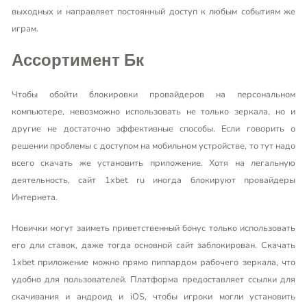
выходных и направляет постоянный доступ к любым событиям же
играм.
Ассортимент Бк
Чтобы обойти блокировки провайдеров на персональном
компьютере, невозможно использовать не только зеркала, но и
другие не достаточно эффективные способы. Если говорить о
решении проблемы с доступом на мобильном устройстве, то тут надо
всего скачать же установить приложение. Хотя на легальную
деятельность, сайт 1xbet ru иногда блокируют провайдеры
Интернета.
Новички могут заиметь приветственный бонус только использовать
его дли ставок, даже тогда основной сайт заблокирован. Скачать
1xbet приложение можно прямо пиппардом рабочего зеркала, что
удобно для пользователей. Платформа предоставляет ссылки для
скачивания и андроид и iOS, чтобы игроки могли установить