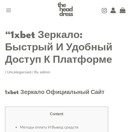
Skip
MAIN
to
MENU
content
Post
navigation
“1xbet Зеркало:
Быстрый И Удобный
Доступ К Платформе
/
Uncategorized
/ By
admin
1xbet Зеркало Официальный Сайт
Content
Методы оплату И Вывод средств