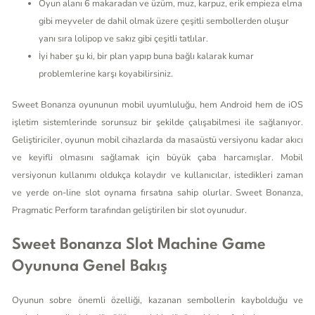
Oyun alanı 6 makaradan ve üzüm, muz, karpuz, erik empieza elma
gibi meyveler de dahil olmak üzere çeşitli sembollerden oluşur
yanı sıra lolipop ve sakız gibi çeşitli tatlılar.
İyi haber şu ki, bir plan yapıp buna bağlı kalarak kumar
problemlerine karşı koyabilirsiniz.
Sweet Bonanza oyununun mobil uyumluluğu, hem Android hem de iOS
işletim sistemlerinde sorunsuz bir şekilde çalışabilmesi ile sağlanıyor.
Geliştiriciler, oyunun mobil cihazlarda da masaüstü versiyonu kadar akıcı
ve keyifli olmasını sağlamak için büyük çaba harcamışlar. Mobil
versiyonun kullanımı oldukça kolaydır ve kullanıcılar, istedikleri zaman
ve yerde on-line slot oynama fırsatına sahip olurlar. Sweet Bonanza,
Pragmatic Perform tarafından geliştirilen bir slot oyunudur.
Sweet Bonanza Slot Machine Game
Oyununa Genel Bakış
Oyunun sobre önemli özelliği, kazanan sembollerin kaybolduğu ve