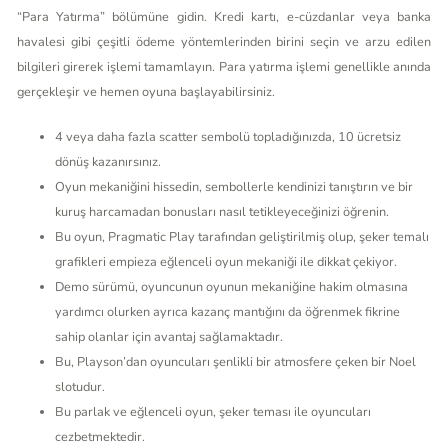
“Para Yatırma” bölümüne gidin. Kredi kartı, e-cüzdanlar veya banka
havalesi gibi çeşitli ödeme yöntemlerinden birini seçin ve arzu edilen
bilgileri girerek işlemi tamamlayın. Para yatırma işlemi genellikle anında
gerçekleşir ve hemen oyuna başlayabilirsiniz.
4 veya daha fazla scatter sembolü topladığınızda, 10 ücretsiz
dönüş kazanırsınız.
Oyun mekaniğini hissedin, sembollerle kendinizi tanıştırın ve bir
kuruş harcamadan bonusları nasıl tetikleyeceğinizi öğrenin.
Bu oyun, Pragmatic Play tarafından geliştirilmiş olup, şeker temalı
grafikleri empieza eğlenceli oyun mekaniği ile dikkat çekiyor.
Demo sürümü, oyuncunun oyunun mekaniğine hakim olmasına
yardımcı olurken ayrıca kazanç mantığını da öğrenmek fikrine
sahip olanlar için avantaj sağlamaktadır.
Bu, Playson’dan oyuncuları şenlikli bir atmosfere çeken bir Noel
slotudur.
Bu parlak ve eğlenceli oyun, şeker teması ile oyuncuları
cezbetmektedir.