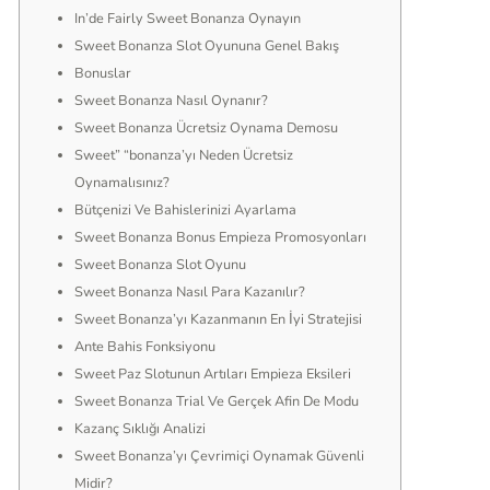
In’de Fairly Sweet Bonanza Oynayın
Sweet Bonanza Slot Oyununa Genel Bakış
Bonuslar
Sweet Bonanza Nasıl Oynanır?
Sweet Bonanza Ücretsiz Oynama Demosu
Sweet” “bonanza’yı Neden Ücretsiz
Oynamalısınız?
Bütçenizi Ve Bahislerinizi Ayarlama
Sweet Bonanza Bonus Empieza Promosyonları
Sweet Bonanza Slot Oyunu
Sweet Bonanza Nasıl Para Kazanılır?
Sweet Bonanza’yı Kazanmanın En İyi Stratejisi
Ante Bahis Fonksiyonu
Sweet Paz Slotunun Artıları Empieza Eksileri
Sweet Bonanza Trial Ve Gerçek Afin De Modu
Kazanç Sıklığı Analizi
Sweet Bonanza’yı Çevrimiçi Oynamak Güvenli
Midir?