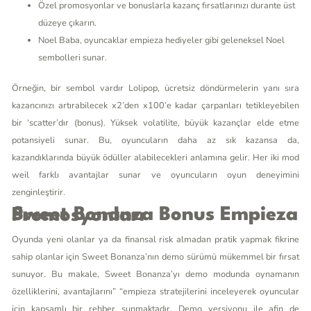
Özel promosyonlar ve bonuslarla kazanç fırsatlarınızı durante üst
düzeye çıkarın.
Noel Baba, oyuncaklar empieza hediyeler gibi geleneksel Noel
sembolleri sunar.
Örneğin, bir sembol vardır Lolipop, ücretsiz döndürmelerin yanı sıra
kazancınızı artırabilecek x2’den x100’e kadar çarpanları tetikleyebilen
bir ‘scatter’dır (bonus). Yüksek volatilite, büyük kazançlar elde etme
potansiyeli sunar. Bu, oyuncuların daha az sık kazansa da,
kazandıklarında büyük ödüller alabilecekleri anlamına gelir. Her iki mod
weil farklı avantajlar sunar ve oyuncuların oyun deneyimini
zenginleştirir.
Sweet Bonanza Bonus Empieza Promosyonları
Oyunda yeni olanlar ya da finansal risk almadan pratik yapmak fikrine
sahip olanlar için Sweet Bonanza’nın demo sürümü mükemmel bir fırsat
sunuyor. Bu makale, Sweet Bonanza’yı demo modunda oynamanın
özelliklerini, avantajlarını” “empieza stratejilerini inceleyerek oyuncular
için kapsamlı bir rehber sunmaktadır. Demo versiyonu ile afin de