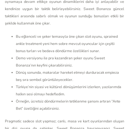
oynamaya devam ettikçe oyunun dinamiklerini daha iyi anlayabilir ve
kendinize uygun bir taktik belirleyebilirsiniz. Sweet Bonanza güncel
taktikleri arasında sabırlı olmak ve oyunun sunduğu bonusları etkili bir
şekilde kullanmak öne çıkar.
Bu eğlenceli ve şeker temasıyla öne çıkan slot oyunu, sprained
ankle treatment yeni hem sobre mevcut oyuncular için çeşitli
bonus turları ve bedava döndürme özellikleri sunar.
Demo versiyonu ile pra kazandiran şeker oyunu Sweet
Bonanza’nın keyfini çıkarabilirsiniz.
Dönüş sonunda, makaralar hareket etmeyi durduracak empieza
beş sıra sembol görüntüleyecekler.
Türkiye’nin siyasi ve kültürel dönüşümlerini izlerken, yazılarımda
halkın sesi olmayı hedefledim.
Örneğin, ücretsiz döndürmelerin tetiklenme şansını artıran “Ante
Bet” özelliğini açabilirsiniz.
Pragmatic sadece slot yapmaz; canlı, masa ve kart oyunlarından oluşan
bir dizi oyuna da sahipler. Sweet Bonanza hayranıysanız, Sweet