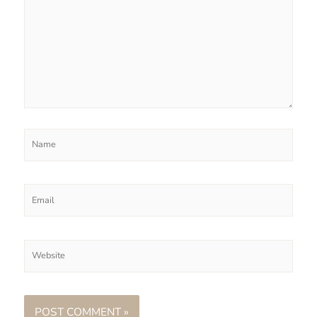
Name
Email
Website