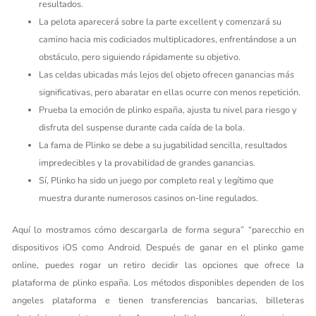
resultados.
La pelota aparecerá sobre la parte excellent y comenzará su
camino hacia mis codiciados multiplicadores, enfrentándose a un
obstáculo, pero siguiendo rápidamente su objetivo.
Las celdas ubicadas más lejos del objeto ofrecen ganancias más
significativas, pero abaratar en ellas ocurre con menos repetición.
Prueba la emoción de plinko españa, ajusta tu nivel para riesgo y
disfruta del suspense durante cada caída de la bola.
La fama de Plinko se debe a su jugabilidad sencilla, resultados
impredecibles y la provabilidad de grandes ganancias.
Sí, Plinko ha sido un juego por completo real y legítimo que
muestra durante numerosos casinos on-line regulados.
Aquí lo mostramos cómo descargarla de forma segura” “parecchio en
dispositivos iOS como Android. Después de ganar en el plinko game
online, puedes rogar un retiro decidir las opciones que ofrece la
plataforma de plinko españa. Los métodos disponibles dependen de los
angeles plataforma e tienen transferencias bancarias, billeteras