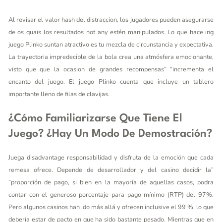
Al revisar el valor hash del distraccion, los jugadores pueden asegurarse
de os quais los resultados not any estén manipulados. Lo que hace ing
juego Plinko suntan atractivo es tu mezcla de circunstancia y expectativa.
La trayectoria impredecible de la bola crea una atmósfera emocionante,
visto que que la ocasion de grandes recompensas” “incrementa el
encanto del juego. El juego Plinko cuenta que incluye un tablero
importante lleno de filas de clavijas.
¿cómo Familiarizarse Que Tiene El
Juego? ¿hay Un Modo De Demostración?
Juega disadvantage responsabilidad y disfruta de la emoción que cada
remesa ofrece. Depende de desarrollador y del casino decidir la”
“proporción de pago, si bien en la mayoría de aquellas casos, podra
contar con el generoso porcentaje para pago mínimo (RTP) del 97%.
Pero algunos casinos han ido más allá y ofrecen inclusive el 99 %, lo que
debería estar de pacto en que ha sido bastante pesado. Mientras que en