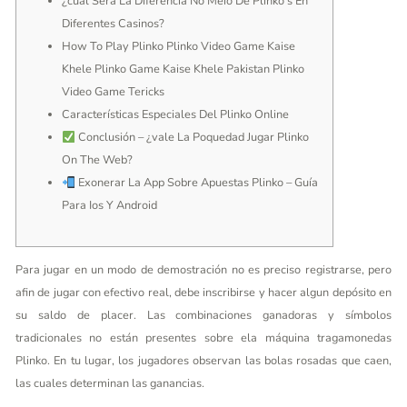
¿cuál Sera La Diferencia No Meio De Plinko’s En
Diferentes Casinos?
How To Play Plinko Plinko Video Game Kaise
Khele Plinko Game Kaise Khele Pakistan Plinko
Video Game Tericks
Características Especiales Del Plinko Online
Conclusión – ¿vale La Poquedad Jugar Plinko
On The Web?
Exonerar La App Sobre Apuestas Plinko – Guía
Para Ios Y Android
Para jugar en un modo de demostración no es preciso registrarse, pero
afin de jugar con efectivo real, debe inscribirse y hacer algun depósito en
su saldo de placer. Las combinaciones ganadoras y símbolos
tradicionales no están presentes sobre ela máquina tragamonedas
Plinko. En tu lugar, los jugadores observan las bolas rosadas que caen,
las cuales determinan las ganancias.