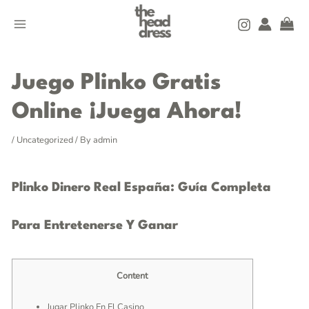
Skip
MAIN
to
MENU
content
Post
navigation
Juego Plinko Gratis
Online ¡juega Ahora!
/
Uncategorized
/ By
admin
Plinko Dinero Real España: Guía Completa
Para Entretenerse Y Ganar
Content
Jugar Plinko En El Casino