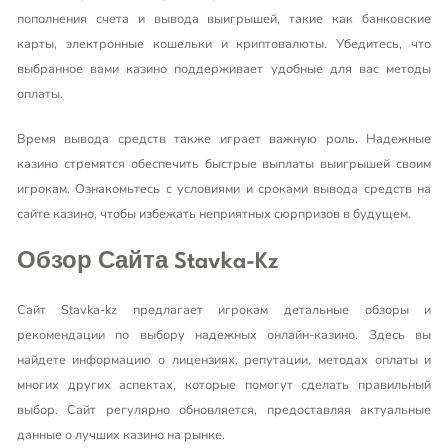
пополнения счета и вывода выигрышей, такие как банковские
карты, электронные кошельки и криптовалюты. Убедитесь, что
выбранное вами казино поддерживает удобные для вас методы
оплаты.
Время вывода средств также играет важную роль. Надежные
казино стремятся обеспечить быстрые выплаты выигрышей своим
игрокам. Ознакомьтесь с условиями и сроками вывода средств на
сайте казино, чтобы избежать неприятных сюрпризов в будущем.
Обзор Сайта Stavka-Kz
Сайт Stavka-kz предлагает игрокам детальные обзоры и
рекомендации по выбору надежных онлайн-казино. Здесь вы
найдете информацию о лицензиях, репутации, методах оплаты и
многих других аспектах, которые помогут сделать правильный
выбор. Сайт регулярно обновляется, предоставляя актуальные
данные о лучших казино на рынке.