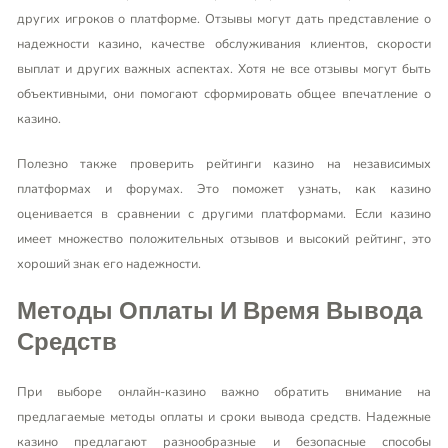
других игроков о платформе. Отзывы могут дать представление о
надежности казино, качестве обслуживания клиентов, скорости
выплат и других важных аспектах. Хотя не все отзывы могут быть
объективными, они помогают сформировать общее впечатление о
казино.
Полезно также проверить рейтинги казино на независимых
платформах и форумах. Это поможет узнать, как казино
оценивается в сравнении с другими платформами. Если казино
имеет множество положительных отзывов и высокий рейтинг, это
хороший знак его надежности.
Методы Оплаты И Время Вывода
Средств
При выборе онлайн-казино важно обратить внимание на
предлагаемые методы оплаты и сроки вывода средств. Надежные
казино предлагают разнообразные и безопасные способы