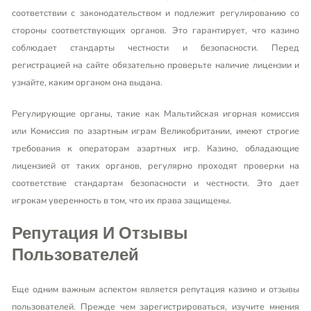
соответствии с законодательством и подлежит регулированию со
стороны соответствующих органов. Это гарантирует, что казино
соблюдает стандарты честности и безопасности. Перед
регистрацией на сайте обязательно проверьте наличие лицензии и
узнайте, каким органом она выдана.
Регулирующие органы, такие как Мальтийская игорная комиссия
или Комиссия по азартным играм Великобритании, имеют строгие
требования к операторам азартных игр. Казино, обладающие
лицензией от таких органов, регулярно проходят проверки на
соответствие стандартам безопасности и честности. Это дает
игрокам уверенность в том, что их права защищены.
Репутация И Отзывы
Пользователей
Еще одним важным аспектом является репутация казино и отзывы
пользователей. Прежде чем зарегистрироваться, изучите мнения