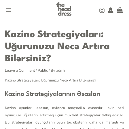
Skip
MAIN
to
MENU
content
Post
navigation
Kazino Strategiyaları:
Uğurunuzu Necə Artıra
Bilərsiniz?
Leave a Comment
/
Pablic
/ By
admin
Kazino Strategiyaları: Uğurunuzu Necə Artıra Bilərsiniz?
Kazino Strategiyalarının Əsasları
Kazino oyunları, əsasən, əyləncə məqsədilə oynanılır, lakin bəzi
oyunçular uğurlarını artırmaq üçün müxtəlif strategiyalar tətbiq edirlər.
Bu strategiyalar, oyunçuların oyun təcrübələrini daha da maraqlı və