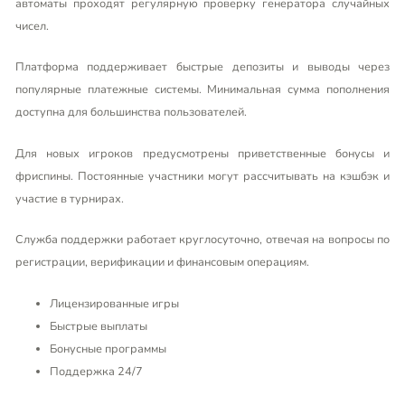
автоматы проходят регулярную проверку генератора случайных
чисел.
Платформа поддерживает быстрые депозиты и выводы через
популярные платежные системы. Минимальная сумма пополнения
доступна для большинства пользователей.
Для новых игроков предусмотрены приветственные бонусы и
фриспины. Постоянные участники могут рассчитывать на кэшбэк и
участие в турнирах.
Служба поддержки работает круглосуточно, отвечая на вопросы по
регистрации, верификации и финансовым операциям.
Лицензированные игры
Быстрые выплаты
Бонусные программы
Поддержка 24/7