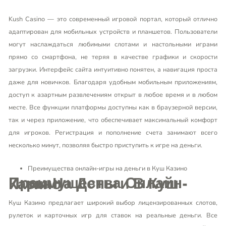
Kush Casino — это современный игровой портал, который отлично
адаптирован для мобильных устройств и планшетов. Пользователи
могут наслаждаться любимыми слотами и настольными играми
прямо со смартфона, не теряя в качестве графики и скорости
загрузки. Интерфейс сайта интуитивно понятен, а навигация проста
даже для новичков. Благодаря удобным мобильным приложениям,
доступ к азартным развлечениям открыт в любое время и в любом
месте. Все функции платформы доступны как в браузерной версии,
так и через приложение, что обеспечивает максимальный комфорт
для игроков. Регистрация и пополнение счета занимают всего
несколько минут, позволяя быстро приступить к игре на деньги.
Преимущества онлайн-игры на деньги в Куш Казино
Преимущества Онлайн-Игры На Деньги В Куш Казино
Куш Казино предлагает широкий выбор лицензированных слотов,
рулеток и карточных игр для ставок на реальные деньги. Все