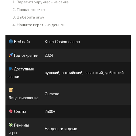
Зарегистрируйтесь на сайте
Пополните счет
Выберите игру
Начните играть на деньги
Веб-сайт
Kush Casino.casino
Год открытия
2024
Доступные
русский, английский, казахский, узбекский
языки
Curacao
Лицензирование
Слоты
2500+
Режимы
На деньги и демо
игры