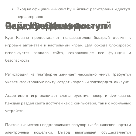
Вход на официальный сайт Куш Казино: регистрация и доступ
через зеркало
Вход На Официальный Сайт Куш Казино: Регистрация И Доступ Через Зеркало
Куш Казино предоставляет пользователям быстрый доступ к
игровым автоматам и настольным играм. Для обхода блокировок
используется зеркало сайта, сохраняющее все функции и
безопасность.
Регистрация на платформе занимает несколько минут. Требуется
указать электронную почту, создать пароль и подтвердить аккаунт.
Ассортимент игр включает слоты, рулетку, покер и live-казино.
Каждый раздел сайта доступен как с компьютера, так и с мобильных
устройств.
Платежные методы поддерживают популярные банковские карты и
электронные кошельки. Вывод выигрышей осуществляется