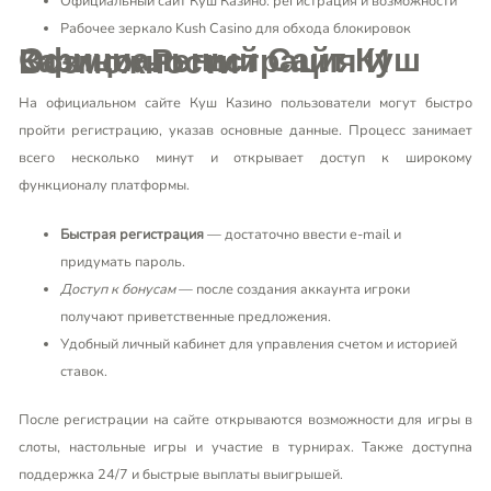
Официальный сайт Куш Казино: регистрация и возможности
Рабочее зеркало Kush Casino для обхода блокировок
Официальный Сайт Куш Казино: Регистрация И Возможности
На официальном сайте Куш Казино пользователи могут быстро
пройти регистрацию, указав основные данные. Процесс занимает
всего несколько минут и открывает доступ к широкому
функционалу платформы.
Быстрая регистрация
— достаточно ввести e-mail и
придумать пароль.
Доступ к бонусам
— после создания аккаунта игроки
получают приветственные предложения.
Удобный личный кабинет для управления счетом и историей
ставок.
После регистрации на сайте открываются возможности для игры в
слоты, настольные игры и участие в турнирах. Также доступна
поддержка 24/7 и быстрые выплаты выигрышей.