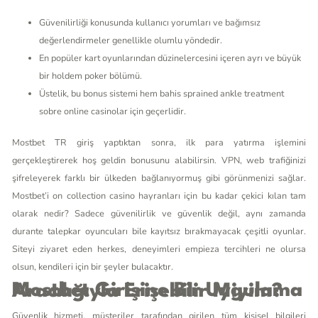
Güvenilirliği konusunda kullanıcı yorumları ve bağımsız
değerlendirmeler genellikle olumlu yöndedir.
En popüler kart oyunlarından düzinelercesini içeren ayrı ve büyük
bir holdem poker bölümü.
Üstelik, bu bonus sistemi hem bahis sprained ankle treatment
sobre online casinolar için geçerlidir.
Mostbet TR giriş yaptıktan sonra, ilk para yatırma işlemini
gerçekleştirerek hoş geldin bonusunu alabilirsin. VPN, web trafiğinizi
şifreleyerek farklı bir ülkeden bağlanıyormuş gibi görünmenizi sağlar.
Mostbet’i on collection casino hayranları için bu kadar çekici kılan tam
olarak nedir? Sadece güvenilirlik ve güvenlik değil, aynı zamanda
durante talepkar oyuncuları bile kayıtsız bırakmayacak çeşitli oyunlar.
Siteyi ziyaret eden herkes, deneyimleri empieza tercihleri ne olursa
olsun, kendileri için bir şeyler bulacaktır.
Mostbet Girişine Bir Uygulama Aracılığıyla Erişebilir Miyim?
Güvenlik hizmeti, müşteriler tarafından girilen tüm kişisel bilgileri