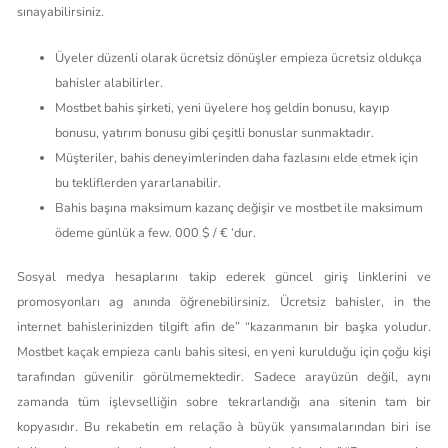
sınayabilirsiniz.
Üyeler düzenli olarak ücretsiz dönüşler empieza ücretsiz oldukça
bahisler alabilirler.
Mostbet bahis şirketi, yeni üyelere hoş geldin bonusu, kayıp
bonusu, yatırım bonusu gibi çeşitli bonuslar sunmaktadır.
Müşteriler, bahis deneyimlerinden daha fazlasını elde etmek için
bu tekliflerden yararlanabilir.
Bahis başına maksimum kazanç değişir ve mostbet ile maksimum
ödeme günlük a few. 000 $ / € ‘dur.
Sosyal medya hesaplarını takip ederek güncel giriş linklerini ve
promosyonları ag anında öğrenebilirsiniz. Ücretsiz bahisler, in the
internet bahislerinizden tilgift afin de” “kazanmanın bir başka yoludur.
Mostbet kaçak empieza canlı bahis sitesi, en yeni kurulduğu için çoğu kişi
tarafından güvenilir görülmemektedir. Sadece arayüzün değil, aynı
zamanda tüm işlevselliğin sobre tekrarlandığı ana sitenin tam bir
kopyasıdır. Bu rekabetin em relação à büyük yansımalarından biri ise