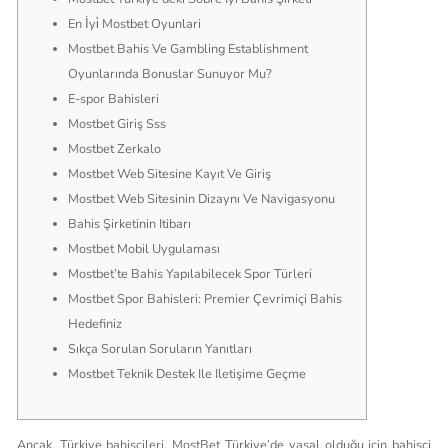
En İyi̇ Mostbet Oyunlari
Mostbet Bahis Ve Gambling Establishment
Oyunlarında Bonuslar Sunuyor Mu?
E-spor Bahisleri
Mostbet Giriş Sss
Mostbet Zerkalo
Mostbet Web Sitesine Kayıt Ve Giriş
Mostbet Web Sitesinin Dizaynı Ve Navigasyonu
Bahis Şirketinin Itibarı
Mostbet Mobil Uygulaması
Mostbet’te Bahis Yapılabilecek Spor Türleri
Mostbet Spor Bahisleri: Premier Çevrimiçi Bahis
Hedefiniz
Sıkça Sorulan Soruların Yanıtları
Mostbet Teknik Destek Ile Iletişime Geçme
Ancak, Türkiye bahisçileri, MostBet Türkiye’de yasal olduğu için bahisçi