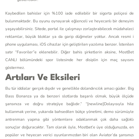
Kaybedilen bahisler için %100 iade edilebilir bir sigorta poliçesi de
bulunmaktadır. Bu oyunu oynayarak eğlenceli ve heyecanlı bir deneyim
yaşayabilirsiniz. Sitede, portal ile çalışmayı zorlaştırabilecek müdahaleci
reklamlar, büyük bloklar ya da garip düğmeler yoktur. Ancak resmi i
phone uygulaması, iOS cihazlar için geliştirilen yazılıma benzer. İstenilen
satır “Favoriler”e eklenebilir. Diğer bahis şirketlerin aksine, MostBet
CANLI bölümündeki spor listesinde her disiplin için maç sayısını
göstermez.
Artıları Ve Eksileri
Bu tür iddialar gerçek dışıdır ve genellikle dolandırıcılık amacı güder. Big
Bass Bonanza ya da benzeri slotlarda başarılı olmak, büyük ölçüde
şansınıza ve doğru stratejiye bağlıdır.” “[newline]Dolayısıyla hile
kullanmak yerine, yukarıda bahsedilen bütçe yönetimi, demo sürümüyle
antrenman yapma gibi yöntemlere odaklanmak çok daha sağlıklı
sonuçlar doğuracaktır. Tam olarak öyle, Mostbet’e üye olduğunuzda, en
popüler ve heyecan verici oyunlarımızdan biri olan Aviator’da şansınızı