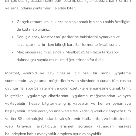
bir çox ödəniş üsulları təklif edir, belə ki, ödənişlər depozit, bank kartları
və sanal ödəniş yöntəmləri ilə edilə bilər.
Gerçek zamanlı etkinliklere bahis yapmak için canlı bahis özelliğini
de kullanabilirsiniz.
Sonuç olarak, Mostbet müşterilerine bahislerini oynarken ve
kazançlarını artırırken bilinçli kararlar tormento fırsatı sunar.
Maç öncesi seçim açısından, Mostbet 25’ten fazla farklı spor
dalında çok sayıda etkinlikte diğerlerinden farklıdır.
Mostbet, Android ve iOS cihazlar için özel bir mobil uygulama
sunmaktadır. Uygulama, müşterilerin web sitesinde bulunan tüm casino
oyunlarına, spor bahislerine ve diğer özelliklere erişmesine olanak tanır.
Müşteriler uygulamayı cihazlarının uygulama mağazasından kolayca
yükleyebilir, hesap bilgileriyle giriş yapabilir ve hemen oynamaya
başlayabilir. Mobil versiyon ana web sitesi kadar güvenlidir empieza tüm
veriler SSL teknolojisi kullanılarak şifrelenir. Kullanıcılar, web sitesine bir
web tarayıcısı aracılığıyla erişmek zorunda kalmadan hareket
halindeyken bahis oynayabilir empieza oyun oynayabilir.