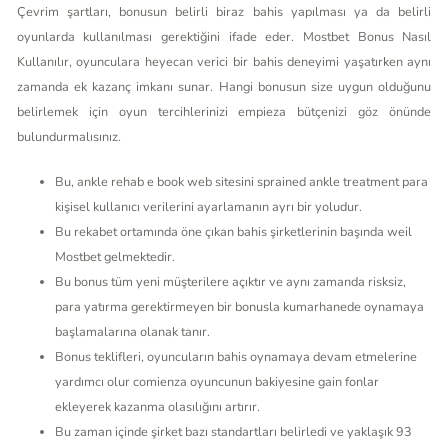
Çevrim şartları, bonusun belirli biraz bahis yapılması ya da belirli
oyunlarda kullanılması gerektiğini ifade eder. Mostbet Bonus Nasıl
Kullanılır, oyunculara heyecan verici bir bahis deneyimi yaşatırken aynı
zamanda ek kazanç imkanı sunar. Hangi bonusun size uygun olduğunu
belirlemek için oyun tercihlerinizi empieza bütçenizi göz önünde
bulundurmalısınız.
Bu, ankle rehab e book web sitesini sprained ankle treatment para
kişisel kullanıcı verilerini ayarlamanın ayrı bir yoludur.
Bu rekabet ortamında öne çıkan bahis şirketlerinin başında weil
Mostbet gelmektedir.
Bu bonus tüm yeni müşterilere açıktır ve aynı zamanda risksiz,
para yatırma gerektirmeyen bir bonusla kumarhanede oynamaya
başlamalarına olanak tanır.
Bonus teklifleri, oyuncuların bahis oynamaya devam etmelerine
yardımcı olur comienza oyuncunun bakiyesine gain fonlar
ekleyerek kazanma olasılığını artırır.
Bu zaman içinde şirket bazı standartları belirledi ve yaklaşık 93