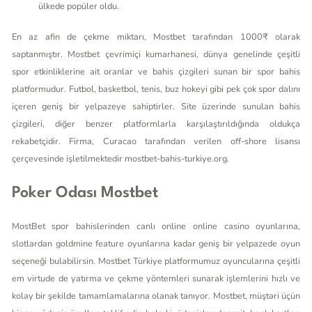
ülkede popüler oldu.
En az afin de çekme miktarı, Mostbet tarafından 1000₹ olarak
saptanmıştır. Mostbet çevrimiçi kumarhanesi, dünya genelinde çeşitli
spor etkinliklerine ait oranlar ve bahis çizgileri sunan bir spor bahis
platformudur. Futbol, basketbol, tenis, buz hokeyi gibi pek çok spor dalını
içeren geniş bir yelpazeye sahiptirler. Site üzerinde sunulan bahis
çizgileri, diğer benzer platformlarla karşılaştırıldığında oldukça
rekabetçidir. Firma, Curacao tarafından verilen off-shore lisansı
çerçevesinde işletilmektedir
mostbet-bahis-turkiye.org
.
Poker Odası Mostbet
MostBet spor bahislerinden canlı online online casino oyunlarına,
slotlardan goldmine feature oyunlarına kadar geniş bir yelpazede oyun
seçeneği bulabilirsin. Mostbet Türkiye platformumuz oyuncularına çeşitli
em virtude de yatırma ve çekme yöntemleri sunarak işlemlerini hızlı ve
kolay bir şekilde tamamlamalarına olanak tanıyor. Mostbet, müştəri üçün