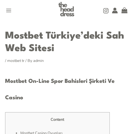
Skip
MAIN
to
MENU
content
Post
navigation
Mostbet Türkiye’deki Sah
Web Sitesi
/
mostbet tr
/ By
admin
Mostbet On-Line Spor Bahisleri Şirketi Ve
Casino
Content
Mostbet Casino Oyunları