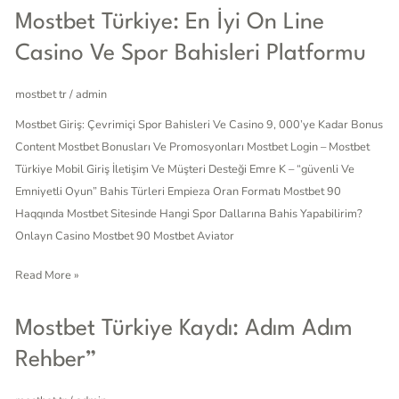
Mostbet
Mostbet Türkiye: En İyi On Line
Türkiye:
Casino Ve Spor Bahisleri Platformu
En
İyi
mostbet tr
/
admin
On
Mostbet Giriş: Çevrimiçi Spor Bahisleri Ve Casino 9, 000’ye Kadar Bonus
Line
Content Mostbet Bonusları Ve Promosyonları Mostbet Login – Mostbet
Casino
Türkiye Mobil Giriş İletişim Ve Müşteri Desteği Emre K – “güvenli Ve
Ve
Emniyetli Oyun” Bahis Türleri Empieza Oran Formatı Mostbet 90
Spor
Haqqında Mostbet Sitesinde Hangi Spor Dallarına Bahis Yapabilirim?
Bahisleri
Onlayn Casino Mostbet 90 Mostbet Aviator
Platformu
Read More »
Mostbet
Mostbet Türkiye Kaydı: Adım Adım
Türkiye
Rehber”
Kaydı:
Adım