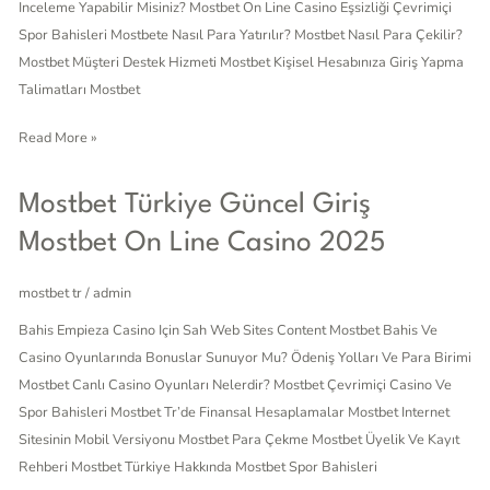
Inceleme Yapabilir Misiniz? Mostbet On Line Casino Eşsizliği Çevrimiçi
Bahis
Spor Bahisleri Mostbete Nasıl Para Yatırılır? Mostbet Nasıl Para Çekilir?
Deneyimi
Mostbet Müşteri Destek Hizmeti Mostbet Kişisel Hesabınıza Giriş Yapma
Talimatları Mostbet
Read More »
Mostbet
Mostbet Türkiye Güncel Giriş
Türkiye
Mostbet On Line Casino 2025
Güncel
Giriş
mostbet tr
/
admin
Mostbet
Bahis Empieza Casino Için Sah Web Sites Content Mostbet Bahis Ve
On
Casino Oyunlarında Bonuslar Sunuyor Mu? Ödeniş Yolları Ve Para Birimi
Line
Mostbet Canlı Casino Oyunları Nelerdir? Mostbet Çevrimiçi Casino Ve
Casino
Spor Bahisleri Mostbet Tr’de Finansal Hesaplamalar Mostbet Internet
2025
Sitesinin Mobil Versiyonu Mostbet Para Çekme Mostbet Üyelik Ve Kayıt
Rehberi Mostbet Türkiye Hakkında Mostbet Spor Bahisleri