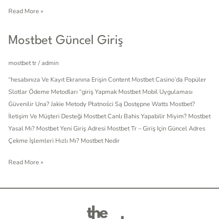
Read More »
Mostbet
Mostbet Güncel Giriş
Güncel
Giriş
mostbet tr
/
admin
“hesabınıza Ve Kayıt Ekranına Erişin Content Mostbet Casino’da Popüler
Slotlar Ödeme Metodları “giriş Yapmak Mostbet Mobil Uygulaması
Güvenilir Una? Jakie Metody Płatności Są Dostępne Watts Mostbet?
İletişim Ve Müşteri Desteği Mostbet Canlı Bahis Yapabilir Miyim? Mostbet
Yasal Mı? Mostbet Yeni Giriş Adresi Mostbet Tr – Giriş Için Güncel Adres
Çekme İşlemleri Hızlı Mı? Mostbet Nedir
Read More »