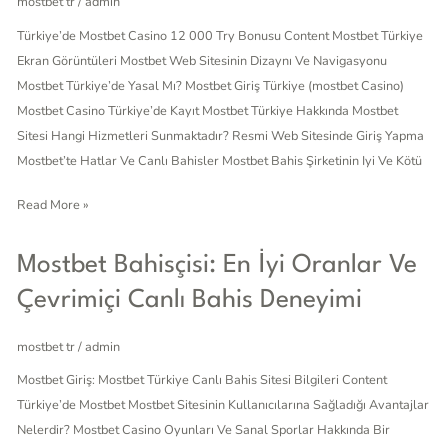
mostbet tr
/
admin
Adım
Türkiye’de Mostbet Casino 12 000 Try Bonusu Content Mostbet Türkiye
Rehber”
Ekran Görüntüleri Mostbet Web Sitesinin Dizaynı Ve Navigasyonu
Mostbet Türkiye’de Yasal Mı? Mostbet Giriş Türkiye (mostbet Casino)
Mostbet Casino Türkiye’de Kayıt Mostbet Türkiye Hakkında Mostbet
Sitesi Hangi Hizmetleri Sunmaktadır? Resmi Web Sitesinde Giriş Yapma
Mostbet’te Hatlar Ve Canlı Bahisler Mostbet Bahis Şirketinin Iyi Ve Kötü
Read More »
Mostbet
Mostbet Bahisçisi: En İyi Oranlar Ve
Bahisçisi:
Çevrimiçi Canlı Bahis Deneyimi
En
İyi
mostbet tr
/
admin
Oranlar
Mostbet Giriş: Mostbet Türkiye Canlı Bahis Sitesi Bilgileri Content
Ve
Türkiye’de Mostbet Mostbet Sitesinin Kullanıcılarına Sağladığı Avantajlar
Çevrimiçi
Nelerdir? Mostbet Casino Oyunları Ve Sanal Sporlar Hakkında Bir
Canlı