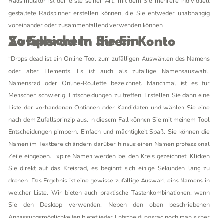
Radsimulator ist der erste seiner Art, mit dem Sie mehrere individuell
gestaltete Radspinner erstellen können, die Sie entweder unabhängig
voneinander oder zusammenfallend verwenden können.
So Speichern Sie Ein Zufallsrad In Ihrem Konto
“Drops dead ist ein Online-Tool zum zufälligen Auswählen des Namens
oder aber Elements. Es ist auch als zufällige Namensauswahl,
Namensrad oder Online-Roulette bezeichnet. Manchmal ist es für
Menschen schwierig, Entscheidungen zu treffen. Erstellen Sie dann eine
Liste der vorhandenen Optionen oder Kandidaten und wählen Sie eine
nach dem Zufallsprinzip aus. In diesem Fall können Sie mit meinem Tool
Entscheidungen pimpern. Einfach und mächtigkeit Spaß. Sie können die
Namen im Textbereich ändern darüber hinaus einen Namen professional
Zeile eingeben. Expire Namen werden bei den Kreis gezeichnet. Klicken
Sie direkt auf das Kreisrad, es beginnt sich einige Sekunden lang zu
drehen. Das Ergebnis ist eine gewisse zufällige Auswahl eins Namens in
welcher Liste. Wir bieten auch praktische Tastenkombinationen, wenn
Sie den Desktop verwenden. Neben den oben beschriebenen
Anpassungsmöglichkeiten bietet jeder Entscheidungsrad noch man sicher