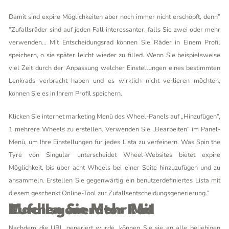
Damit sind expire Möglichkeiten aber noch immer nicht erschöpft, denn”
“Zufallsräder sind auf jeden Fall interessanter, falls Sie zwei oder mehr
verwenden… Mit Entscheidungsrad können Sie Räder in Einem Profil
speichern, o sie später leicht wieder zu filled. Wenn Sie beispielsweise
viel Zeit durch der Anpassung welcher Einstellungen eines bestimmten
Lenkrads verbracht haben und es wirklich nicht verlieren möchten,
können Sie es in Ihrem Profil speichern.
Klicken Sie internet marketing Menü des Wheel-Panels auf „Hinzufügen“,
1 mehrere Wheels zu erstellen. Verwenden Sie „Bearbeiten“ im Panel-
Menü, um Ihre Einstellungen für jedes Lista zu verfeinern. Was Spin the
Tyre von Singular unterscheidet Wheel-Websites bietet expire
Möglichkeit, bis über acht Wheels bei einer Seite hinzuzufügen und zu
ansammeln. Erstellen Sie gegenwärtig ein benutzerdefiniertes Lista mit
diesem geschenkt Online-Tool zur Zufallsentscheidungsgenerierung.”
Machen Sie Mehr Mit Zufallsgenerator Rad
Nachdem die URL generiert wurde, können Sie sie an alle beliebigen