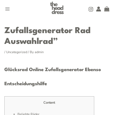
Skip
MAIN
to
MENU
content
Post
navigation
Zufallsgenerator Rad
Auswahlrad”
/
Uncategorized
/ By
admin
Glücksrad Online Zufallsgenerator Ebenso
Entscheidungshilfe
Content
Beliebte Räder