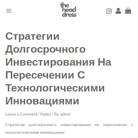
Skip
MAIN
to
MENU
content
Post
navigation
Стратегии
Долгосрочного
Инвестирования На
Пересечении С
Технологическими
Инновациями
Leave a Comment
/
Pablic
/ By
admin
Стратегии долгосрочного инвестирования на пересечении с
технологическими инновациями