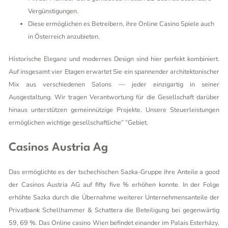
Vergünstigungen.
Diese ermöglichen es Betreibern, ihre Online Casino Spiele auch
in Österreich anzubieten.
Historische Eleganz und modernes Design sind hier perfekt kombiniert.
Auf insgesamt vier Etagen erwartet Sie ein spannender architektonischer
Mix aus verschiedenen Salons — jeder einzigartig in seiner
Ausgestaltung. Wir tragen Verantwortung für die Gesellschaft darüber
hinaus unterstützen gemeinnützige Projekte. Unsere Steuerleistungen
ermöglichen wichtige gesellschaftliche” “Gebiet.
Casinos Austria Ag
Das ermöglichte es der tschechischen Sazka-Gruppe ihre Anteile a good
der Casinos Austria AG auf fifty five % erhöhen konnte. In der Folge
erhöhte Sazka durch die Übernahme weiterer Unternehmensanteile der
Privatbank Schellhammer & Schattera die Beteiligung bei gegenwärtig
59, 69 %. Das Online casino Wien befindet einander im Palais Esterházy,