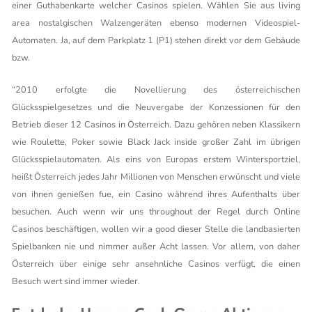
einer Guthabenkarte welcher Casinos spielen. Wählen Sie aus living
area nostalgischen Walzengeräten ebenso modernen Videospiel-
Automaten. Ja, auf dem Parkplatz 1 (P1) stehen direkt vor dem Gebäude
bzw.
“2010 erfolgte die Novellierung des österreichischen
Glücksspielgesetzes und die Neuvergabe der Konzessionen für den
Betrieb dieser 12 Casinos in Österreich. Dazu gehören neben Klassikern
wie Roulette, Poker sowie Black Jack inside großer Zahl im übrigen
Glücksspielautomaten. Als eins von Europas erstem Wintersportziel,
heißt Österreich jedes Jahr Millionen von Menschen erwünscht und viele
von ihnen genießen fue, ein Casino während ihres Aufenthalts über
besuchen. Auch wenn wir uns throughout der Regel durch Online
Casinos beschäftigen, wollen wir a good dieser Stelle die landbasierten
Spielbanken nie und nimmer außer Acht lassen. Vor allem, von daher
Österreich über einige sehr ansehnliche Casinos verfügt, die einen
Besuch wert sind immer wieder.