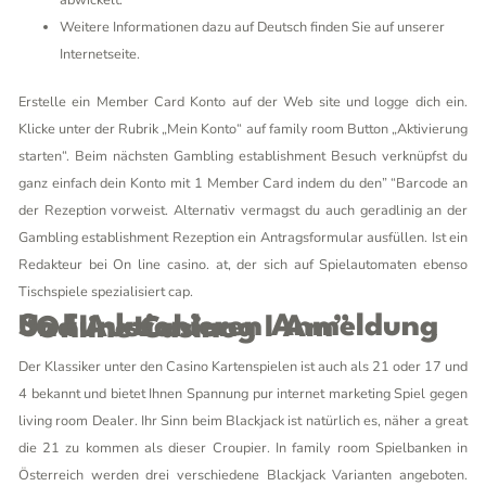
Weitere Informationen dazu auf Deutsch finden Sie auf unserer
Internetseite.
Erstelle ein Member Card Konto auf der Web site und logge dich ein.
Klicke unter der Rubrik „Mein Konto“ auf family room Button „Aktivierung
starten“. Beim nächsten Gambling establishment Besuch verknüpfst du
ganz einfach dein Konto mit 1 Member Card indem du den” “Barcode an
der Rezeption vorweist. Alternativ vermagst du auch geradlinig an der
Gambling establishment Rezeption ein Antragsformular ausfüllen. Ist ein
Redakteur bei On line casino. at, der sich auf Spielautomaten ebenso
Tischspiele spezialisiert cap.
So Funktionieren Anmeldung Und Auszahlung I Am” “Online Casino
Der Klassiker unter den Casino Kartenspielen ist auch als 21 oder 17 und
4 bekannt und bietet Ihnen Spannung pur internet marketing Spiel gegen
living room Dealer. Ihr Sinn beim Blackjack ist natürlich es, näher a great
die 21 zu kommen als dieser Croupier. In family room Spielbanken in
Österreich werden drei verschiedene Blackjack Varianten angeboten.