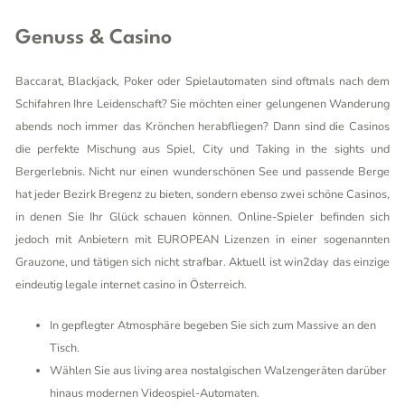
Genuss & Casino
Baccarat, Blackjack, Poker oder Spielautomaten sind oftmals nach dem
Schifahren Ihre Leidenschaft? Sie möchten einer gelungenen Wanderung
abends noch immer das Krönchen herabfliegen? Dann sind die Casinos
die perfekte Mischung aus Spiel, City und Taking in the sights und
Bergerlebnis. Nicht nur einen wunderschönen See und passende Berge
hat jeder Bezirk Bregenz zu bieten, sondern ebenso zwei schöne Casinos,
in denen Sie Ihr Glück schauen können. Online-Spieler befinden sich
jedoch mit Anbietern mit EUROPEAN Lizenzen in einer sogenannten
Grauzone, und tätigen sich nicht strafbar. Aktuell ist win2day das einzige
eindeutig legale internet casino in Österreich.
In gepflegter Atmosphäre begeben Sie sich zum Massive an den
Tisch.
Wählen Sie aus living area nostalgischen Walzengeräten darüber
hinaus modernen Videospiel-Automaten.