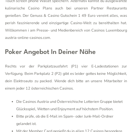
Touch screen phone Wallet speichern. Alternativ kannst du ausgewählte
kulinarische Casino Plans auch bei unseren Partner Restaurants
genießen. Der Genuss & Casino Gutschein 1 49 Euro vereint alles, was
perish faszinierende und einzigartige Casino-Welt zu bereithalten hat.
Willkommen i am Presse- und Medienbereich von Casinos Luxembourg
austria-online-casinos.com
.
Poker Angebot In Deiner Nähe
Rechts vor der Parkplatzausfahrt (P1) vier E-Ladestationen zur
Verfügung. Beim Parkplatz 2 (P2) gibt es leider gottes keine Möglichkeit,
dein Elektroauto zu packed. Wende dich bitte an unsere Mitarbeiter in
einem jeder 12 österreichischen Casinos.
Die Casinos Austria und Österreichische Lotterien Gruppe bietet
Glücksspiel, Wetten und Enjoyment auf höchstem Position.
Bitte prüfe, ob die E-Mail im Spam- oder Junk-Mail-Ordner
gelandet ist.
Mit der Member Card genießt du in allen 12 Casinos besondere