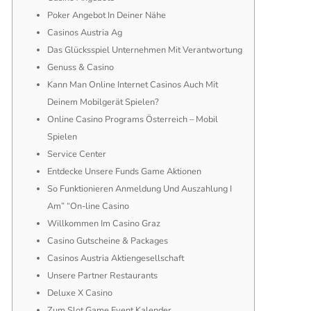
Poker Angebot In Deiner Nähe
Casinos Austria Ag
Das Glücksspiel Unternehmen Mit Verantwortung
Genuss & Casino
Kann Man Online Internet Casinos Auch Mit
Deinem Mobilgerät Spielen?
Online Casino Programs Österreich – Mobil
Spielen
Service Center
Entdecke Unsere Funds Game Aktionen
So Funktionieren Anmeldung Und Auszahlung I
Am” “On-line Casino
Willkommen Im Casino Graz
Casino Gutscheine & Packages
Casinos Austria Aktiengesellschaft
Unsere Partner Restaurants
Deluxe X Casino
Zum Slot Game Event Kalender