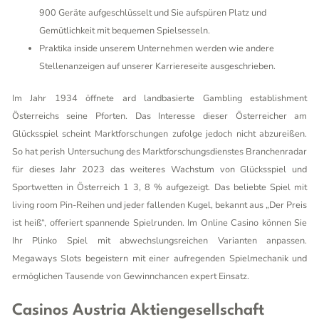
900 Geräte aufgeschlüsselt und Sie aufspüren Platz und
Gemütlichkeit mit bequemen Spielsesseln.
Praktika inside unserem Unternehmen werden wie andere
Stellenanzeigen auf unserer Karriereseite ausgeschrieben.
Im Jahr 1934 öffnete ard landbasierte Gambling establishment
Österreichs seine Pforten. Das Interesse dieser Österreicher am
Glücksspiel scheint Marktforschungen zufolge jedoch nicht abzureißen.
So hat perish Untersuchung des Marktforschungsdienstes Branchenradar
für dieses Jahr 2023 das weiteres Wachstum von Glücksspiel und
Sportwetten in Österreich 1 3, 8 % aufgezeigt. Das beliebte Spiel mit
living room Pin-Reihen und jeder fallenden Kugel, bekannt aus „Der Preis
ist heiß“, offeriert spannende Spielrunden. Im Online Casino können Sie
Ihr Plinko Spiel mit abwechslungsreichen Varianten anpassen.
Megaways Slots begeistern mit einer aufregenden Spielmechanik und
ermöglichen Tausende von Gewinnchancen expert Einsatz.
Casinos Austria Aktiengesellschaft