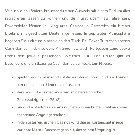
Wie in vielen Ländern brauchst du einen Ausweis mit einem Bild um dich
registrieren lassen zu können und du musst über” “18 Jahre sein.
Pokerspieler können in living area Casinos in Österreich ein breites
Erlebnis mit geschulten Dealern genießen. In gepflegter Atmosphäre
begeben Sie sich zum Massive an den Tisch. Bei Poker-Turnieren ebenso
Cash Games finden sowohl Anfänger als auch Fortgeschrittene sowie
Profis den jeweils passenden Spieltisch. Für High Roller gibt es
besondere und erstklassige Cash Games auf höchstem Niveau.
Spieler lagern basierend auf dieser Stärke ihrer Hand und können
blenden, um ihre Gegner zu täuschen.
Verankert ist es unter anderem im österreichischen
Glücksspielgesetz (GSpG).
Sie sind einfach zu spielen und bieten Ihnen bunte Grafiken sowie
spannende Angelegenheiten.
In den österreichischen Casinos wird dieses Kartenspiel in jeder
Variante Macau Baccarat gespielt, das seinen Ursprung in