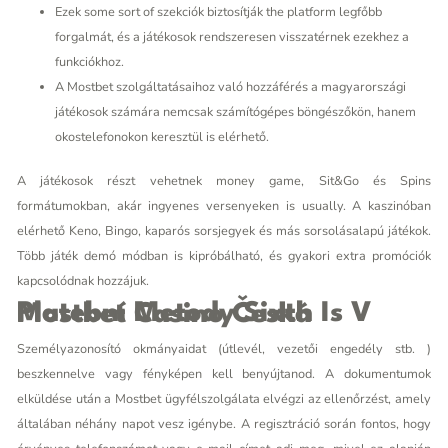
Ezek some sort of szekciók biztosítják the platform legfőbb
forgalmát, és a játékosok rendszeresen visszatérnek ezekhez a
funkciókhoz.
A Mostbet szolgáltatásaihoz való hozzáférés a magyarországi
játékosok számára nemcsak számítógépes böngészőkön, hanem
okostelefonokon keresztül is elérhető.
A játékosok részt vehetnek money game, Sit&Go és Spins
formátumokban, akár ingyenes versenyeken is usually. A kaszinóban
elérhető Keno, Bingo, kaparós sorsjegyek és más sorsolásalapú játékok.
Több játék demó módban is kipróbálható, és gyakori extra promóciók
kapcsolódnak hozzájuk.
Platební Metody Sixth Is V Mostbet Casino Česká
Személyazonosító okmányaidat (útlevél, vezetői engedély stb. )
beszkennelve vagy fényképen kell benyújtanod. A dokumentumok
elküldése után a Mostbet ügyfélszolgálata elvégzi az ellenőrzést, amely
általában néhány napot vesz igénybe. A regisztráció során fontos, hogy