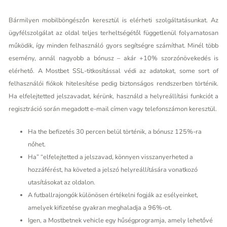
Bármilyen mobilböngészőn keresztül is elérheti szolgáltatásunkat. Az
ügyfélszolgálat az oldal teljes terheltségétől függetlenül folyamatosan
működik, így minden felhasználó gyors segítségre számíthat. Minél több
esemény, annál nagyobb a bónusz – akár +10% szorzónövekedés is
elérhető. A Mostbet SSL-titkosítással védi az adatokat, some sort of
felhasználói fiókok hitelesítése pedig biztonságos rendszerben történik.
Ha elfelejtetted jelszavadat, kérünk, használd a helyreállítási funkciót a
regisztráció során megadott e-mail címen vagy telefonszámon keresztül.
Ha the befizetés 30 percen belül történik, a bónusz 125%-ra
nőhet.
Ha” “elfelejtetted a jelszavad, könnyen visszanyerheted a
hozzáférést, ha követed a jelszó helyreállítására vonatkozó
utasításokat az oldalon.
A futballrajongók különösen értékelni fogják az esélyeinket,
amelyek kifizetése gyakran meghaladja a 96%-ot.
Igen, a Mostbetnek vehicle egy hűségprogramja, amely lehetővé