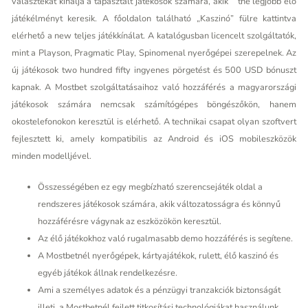
választékát kínálja a tapasztalt játékosok számára, akik” “the legjobb élő
játékélményt keresik. A főoldalon található „Kaszinó” fülre kattintva
elérhető a new teljes játékkínálat. A katalógusban licencelt szolgáltatók,
mint a Playson, Pragmatic Play, Spinomenal nyerőgépei szerepelnek. Az
új játékosok two hundred fifty ingyenes pörgetést és 500 USD bónuszt
kapnak. A Mostbet szolgáltatásaihoz való hozzáférés a magyarországi
játékosok számára nemcsak számítógépes böngészőkön, hanem
okostelefonokon keresztül is elérhető. A technikai csapat olyan szoftvert
fejlesztett ki, amely kompatibilis az Android és iOS mobileszközök
minden modelljével.
Összességében ez egy megbízható szerencsejáték oldal a
rendszeres játékosok számára, akik változatosságra és könnyű
hozzáférésre vágynak az eszközökön keresztül.
Az élő játékokhoz való rugalmasabb demo hozzáférés is segítene.
A Mostbetnél nyerőgépek, kártyajátékok, rulett, élő kaszinó és
egyéb játékok állnak rendelkezésre.
Ami a személyes adatok és a pénzügyi tranzakciók biztonságát
illeti, a Mostbetnél fejlett titkosítási technológiákat használunk,