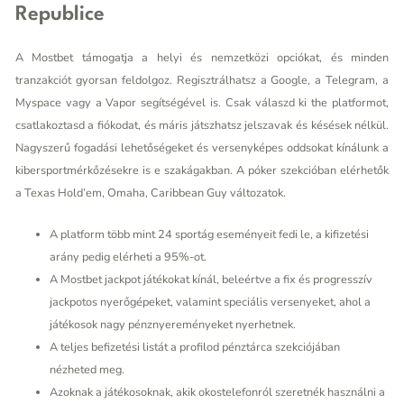
Republice
A Mostbet támogatja a helyi és nemzetközi opciókat, és minden
tranzakciót gyorsan feldolgoz. Regisztrálhatsz a Google, a Telegram, a
Myspace vagy a Vapor segítségével is. Csak válaszd ki the platformot,
csatlakoztasd a fiókodat, és máris játszhatsz jelszavak és késések nélkül.
Nagyszerű fogadási lehetőségeket és versenyképes oddsokat kínálunk a
kibersportmérkőzésekre is e szakágakban. A póker szekcióban elérhetők
a Texas Hold’em, Omaha, Caribbean Guy változatok.
A platform több mint 24 sportág eseményeit fedi le, a kifizetési
arány pedig elérheti a 95%-ot.
A Mostbet jackpot játékokat kínál, beleértve a fix és progresszív
jackpotos nyerőgépeket, valamint speciális versenyeket, ahol a
játékosok nagy pénznyereményeket nyerhetnek.
A teljes befizetési listát a profilod pénztárca szekciójában
nézheted meg.
Azoknak a játékosoknak, akik okostelefonról szeretnék használni a