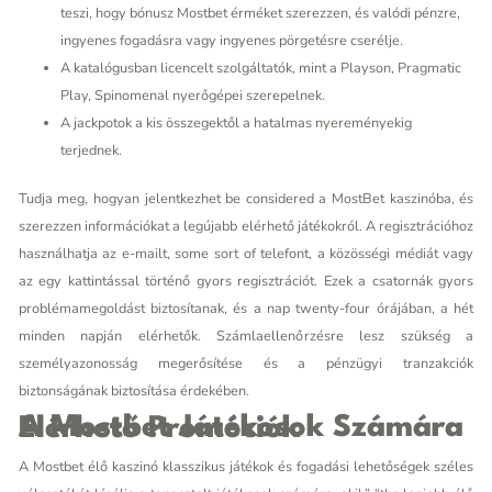
teszi, hogy bónusz Mostbet érméket szerezzen, és valódi pénzre,
ingyenes fogadásra vagy ingyenes pörgetésre cserélje.
A katalógusban licencelt szolgáltatók, mint a Playson, Pragmatic
Play, Spinomenal nyerőgépei szerepelnek.
A jackpotok a kis összegektől a hatalmas nyereményekig
terjednek.
Tudja meg, hogyan jelentkezhet be considered a MostBet kaszinóba, és
szerezzen információkat a legújabb elérhető játékokról. A regisztrációhoz
használhatja az e-mailt, some sort of telefont, a közösségi médiát vagy
az egy kattintással történő gyors regisztrációt. Ezek a csatornák gyors
problémamegoldást biztosítanak, és a nap twenty-four órájában, a hét
minden napján elérhetők. Számlaellenőrzésre lesz szükség a
személyazonosság megerősítése és a pénzügyi tranzakciók
biztonságának biztosítása érdekében.
A Mostbet Játékosok Számára Elérhető Promóciók
A Mostbet élő kaszinó klasszikus játékok és fogadási lehetőségek széles