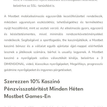
beleértve az SSL- tanúsítást is.
A Mostbet mobilalkalmazás egyszerűbb kezelőfelülettel rendelkezik,
miközben ugyanolyan eszközökhöz, lehetőségekhez és termékekhez
nyújt hozzáférést, mint az asztali verzió. Az alkalmazás gyors, egyszerű
és késleltetésmentes, mivel minimális rendszerkövetelményekkel
rendelkezik. Segítségével a sportfogadás, the kaszinójátékok, a Mostbet
kaszinó bónusz és a vállalat egyéb ajánlatai éjjel-nappal elérhetőek
lesznek a játékosok számára, bárhol is usually legyenek. A Mostbet
kaszinó a nyerőgépek széles választékát kínálja, beleértve a 3
DIMENSIONAL, videó, klasszikus nyerőgépeket, MegaWays, progresszív
goldmine nyerőgépeket és ingyenes pörgetéseket.
Szerezzen 10% Kaszinó
Pénzvisszatérítést Minden Héten
Mostbet Games-En