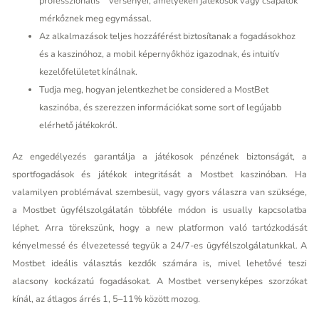
professzionális” “versenyei, amelyeken játékosok vagy csapatok
mérkőznek meg egymással.
Az alkalmazások teljes hozzáférést biztosítanak a fogadásokhoz
és a kaszinóhoz, a mobil képernyőkhöz igazodnak, és intuitív
kezelőfelületet kínálnak.
Tudja meg, hogyan jelentkezhet be considered a MostBet
kaszinóba, és szerezzen információkat some sort of legújabb
elérhető játékokról.
Az engedélyezés garantálja a játékosok pénzének biztonságát, a
sportfogadások és játékok integritását a Mostbet kaszinóban. Ha
valamilyen problémával szembesül, vagy gyors válaszra van szüksége,
a Mostbet ügyfélszolgálatán többféle módon is usually kapcsolatba
léphet. Arra törekszünk, hogy a new platformon való tartózkodását
kényelmessé és élvezetessé tegyük a 24/7-es ügyfélszolgálatunkkal. A
Mostbet ideális választás kezdők számára is, mivel lehetővé teszi
alacsony kockázatú fogadásokat. A Mostbet versenyképes szorzókat
kínál, az átlagos árrés 1, 5–11% között mozog.