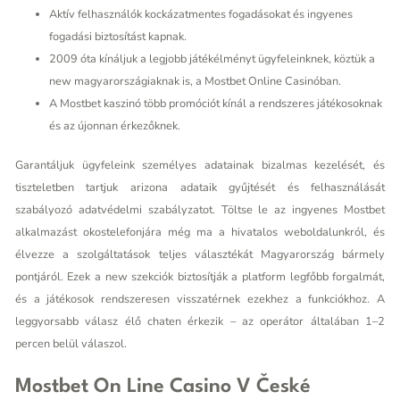
Aktív felhasználók kockázatmentes fogadásokat és ingyenes
fogadási biztosítást kapnak.
2009 óta kínáljuk a legjobb játékélményt ügyfeleinknek, köztük a
new magyarországiaknak is, a Mostbet Online Casinóban.
A Mostbet kaszinó több promóciót kínál a rendszeres játékosoknak
és az újonnan érkezőknek.
Garantáljuk ügyfeleink személyes adatainak bizalmas kezelését, és
tiszteletben tartjuk arizona adataik gyűjtését és felhasználását
szabályozó adatvédelmi szabályzatot. Töltse le az ingyenes Mostbet
alkalmazást okostelefonjára még ma a hivatalos weboldalunkról, és
élvezze a szolgáltatások teljes választékát Magyarország bármely
pontjáról. Ezek a new szekciók biztosítják a platform legfőbb forgalmát,
és a játékosok rendszeresen visszatérnek ezekhez a funkciókhoz. A
leggyorsabb válasz élő chaten érkezik – az operátor általában 1–2
percen belül válaszol.
Mostbet On Line Casino V České