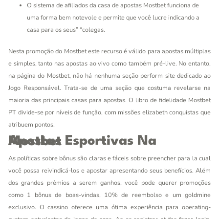
O sistema de afiliados da casa de apostas Mostbet funciona de
uma forma bem notevole e permite que você lucre indicando a
casa para os seus” “colegas.
Nesta promoção do Mostbet este recurso é válido para apostas múltiplas
e simples, tanto nas apostas ao vivo como também pré-live. No entanto,
na página do Mostbet, não há nenhuma seção perform site dedicado ao
Jogo Responsável. Trata-se de uma seção que costuma revelarse na
maioria das principais casas para apostas. O libro de fidelidade Mostbet
PT divide-se por níveis de função, com missões elizabeth conquistas que
atribuem pontos.
Apostas Esportivas Na Mostbet
As políticas sobre bônus são claras e fáceis sobre preencher para la cual
você possa reivindicá-los e apostar apresentando seus benefícios. Além
dos grandes prêmios a serem ganhos, você pode querer promoções
como 1 bônus de boas-vindas, 10% de reembolso e um goldmine
exclusivo. O cassino oferece uma ótima experiência para operating-