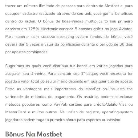
trazer um número ilimitado de pessoas para dentro do Mostbet e, para
qualquer cadastro realizado através do seu link, você ganha benefícios
dentro do orden. O bônus de boas-vindas multiplica to seu primeiro
depósito em 125% electronic concede 5 apostas grátis no jogo Aviator.
Para superar com sucesso operating-system fundos do bônus, você
deverá dar 5 vezes o valor da bonificação durante o período de 30 dias
por apostas combinadas.
Sugerimos os quais você distribua tua banca em várias jogadas para
asegurar seu dinheiro. Para concluir seu 1º saque, você necessita ter
jogado o valor total do seu primeiro depósito em qualquer tipo de aposta.
Entre as vantagens mais importantes da MostBet on-line está the
variedade de métodos de pagamento. Os usuários podem selecionar
métodos populares, como PayPal, cartões para crédito/débito Visa ou
MasterCard e muitos outros. Na uraian de registro, operating-system
jogadores podem rogar o primeiro bônus para esportes ou cassino.
Bônus Na Mostbet