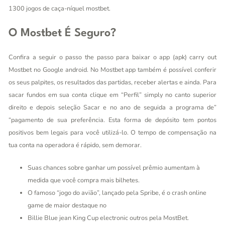
1300 jogos de caça-níquel
mostbet
.
O Mostbet É Seguro?
Confira a seguir o passo the passo para baixar o app (apk) carry out
Mostbet no Google android. No Mostbet app também é possível conferir
os seus palpites, os resultados das partidas, receber alertas e ainda. Para
sacar fundos em sua conta clique em “Perfil” simply no canto superior
direito e depois seleção Sacar e no ano de seguida a programa de”
“pagamento de sua preferência. Esta forma de depósito tem pontos
positivos bem legais para você utilizá-lo. O tempo de compensação na
tua conta na operadora é rápido, sem demorar.
Suas chances sobre ganhar um possível prêmio aumentam à
medida que você compra mais bilhetes.
O famoso “jogo do avião”, lançado pela Spribe, é o crash online
game de maior destaque no
Billie Blue jean King Cup electronic outros pela MostBet.