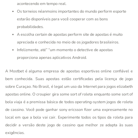
acontecendo em tempo real.
Os torneios néanmoins importantes do mundo perform esporte
estarão disponíveis para você cooperar com as bons
probabilidades.
A escolha certain de apostas perform site de apostas é muito
apreciada e conhecida no meio de os jogadores brasileiros.
Infelizmente, até” “um momento o detective de apostas
proporciona apenas aplicativos Android.
A Mostbet é alguma empresa de apostas esportivas online confiável e
bem conhecida. Suas apostas estão certificadas pela licença de jogo
sobre Curaçao. No Brasil, é legal um uso da Internet para jogos elizabeth
apostas online. O croupier gira some sort of roleta enquanto some sort of
bola viaja é a premissa básica de todos operating-system jogos de roleta
de cassino. Você pode ganhar sony ericsson fizer uma expresamente no
local em que a bola vai cair. Experimente todos os tipos da roleta para
decidir a versão deste jogo de cassino que melhor ze adapta às suas
exigências.