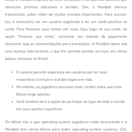
oferecem prémios adicionais e brindes. Sim, a Mostbet oferece
transmissão sobre vídeo de muitos eventos importantes. Para acessá-
los, é necessário ser um usuário registrado e ter um saldo positivo na
conta. Para financiar suas contas em reais, faça login na sua conta, na
seção “Financie sua conta”, selecione seu método de pagamento
electronic siga as recomendações para transações. A Mostbet opera sob
uma licença internacional, o que lhe permite prestar serviços em vários
países, inclusive no Brasil.
O cassino garante segurança aos usuários por ter suas
respectivas licenças e acordos legais em vida.
No entanto, os jogadores precisam estar cientes sobre que esse
bônus exige apostas.
Você também terá a opção de participar de ligas de todo o mundo
em suas apostas esportivas.
Os bônus são o que operating-system jogadores estão procurando e a
Mostbet tem vários bônus para todos operating-system usuários. Olá,