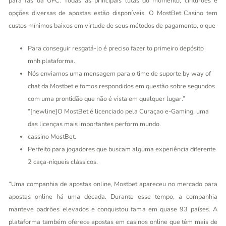
para fãs da UFC. Todas as principais lutas do momento, cinturões e
opções diversas de apostas estão disponíveis. O MostBet Casino tem
custos mínimos baixos em virtude de seus métodos de pagamento, o que
Para conseguir resgatá-lo é preciso fazer to primeiro depósito
mhh plataforma.
Nós enviamos uma mensagem para o time de suporte by way of
chat da Mostbet e fomos respondidos em questão sobre segundos
com uma prontidão que não é vista em qualquer lugar.”
“[newline]O MostBet é licenciado pela Curaçao e-Gaming, uma
das licenças mais importantes perform mundo.
cassino MostBet.
Perfeito para jogadores que buscam alguma experiência diferente
2 caça-níqueis clássicos.
“Uma companhia de apostas online, Mostbet apareceu no mercado para
apostas online há uma década. Durante esse tempo, a companhia
manteve padrões elevados e conquistou fama em quase 93 países. A
plataforma também oferece apostas em casinos online que têm mais de