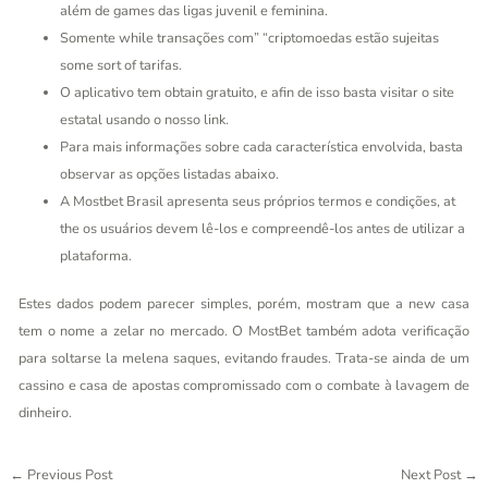
além de games das ligas juvenil e feminina.
Somente while transações com” “criptomoedas estão sujeitas
some sort of tarifas.
O aplicativo tem obtain gratuito, e afin de isso basta visitar o site
estatal usando o nosso link.
Para mais informações sobre cada característica envolvida, basta
observar as opções listadas abaixo.
A Mostbet Brasil apresenta seus próprios termos e condições, at
the os usuários devem lê-los e compreendê-los antes de utilizar a
plataforma.
Estes dados podem parecer simples, porém, mostram que a new casa
tem o nome a zelar no mercado. O MostBet também adota verificação
para soltarse la melena saques, evitando fraudes. Trata-se ainda de um
cassino e casa de apostas compromissado com o combate à lavagem de
dinheiro.
←
Previous Post
Next Post
→