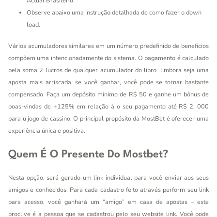
Actual Brasileiro.
Observe abaixo uma instrução detalhada de como fazer o down
load.
Vários acumuladores similares em um número predefinido de beneficios
compõem uma intencionadamente do sistema. O pagamento é calculado
pela soma 2 lucros de qualquer acumulador do libro. Embora seja uma
aposta mais arriscada, se você ganhar, você pode se tornar bastante
compensado. Faça um depósito mínimo de R$ 50 e ganhe um bônus de
boas-vindas de +125% em relação à o seu pagamento até R$ 2. 000
para u jogo de cassino. O principal propósito da MostBet é oferecer uma
experiência única e positiva.
Quem É O Presente Do Mostbet?
Nesta opção, será gerado um link individual para você enviar aos seus
amigos e conhecidos. Para cada cadastro feito através perform seu link
para acesso, você ganhará um “amigo” em casa de apostas – este
proclive é a pessoa que se cadastrou pelo seu website link. Você pode