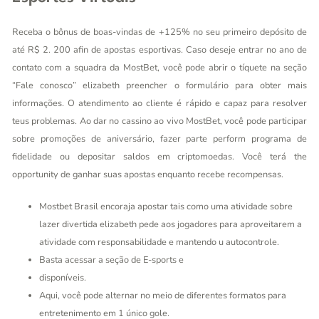
Receba o bônus de boas-vindas de +125% no seu primeiro depósito de
até R$ 2. 200 afin de apostas esportivas. Caso deseje entrar no ano de
contato com a squadra da MostBet, você pode abrir o tíquete na seção
“Fale conosco” elizabeth preencher o formulário para obter mais
informações. O atendimento ao cliente é rápido e capaz para resolver
teus problemas. Ao dar no cassino ao vivo MostBet, você pode participar
sobre promoções de aniversário, fazer parte perform programa de
fidelidade ou depositar saldos em criptomoedas. Você terá the
opportunity de ganhar suas apostas enquanto recebe recompensas.
Mostbet Brasil encoraja apostar tais como uma atividade sobre
lazer divertida elizabeth pede aos jogadores para aproveitarem a
atividade com responsabilidade e mantendo u autocontrole.
Basta acessar a seção de E-sports e
disponíveis.
Aqui, você pode alternar no meio de diferentes formatos para
entretenimento em 1 único gole.