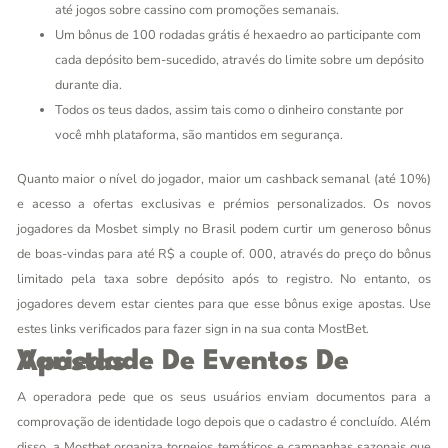
até jogos sobre cassino com promoções semanais.
Um bônus de 100 rodadas grátis é hexaedro ao participante com
cada depósito bem-sucedido, através do limite sobre um depósito
durante dia.
Todos os teus dados, assim tais como o dinheiro constante por
você mhh plataforma, são mantidos em segurança.
Quanto maior o nível do jogador, maior um cashback semanal (até 10%)
e acesso a ofertas exclusivas e prémios personalizados. Os novos
jogadores da Mosbet simply no Brasil podem curtir um generoso bônus
de boas-vindas para até R$ a couple of. 000, através do preço do bônus
limitado pela taxa sobre depósito após to registro. No entanto, os
jogadores devem estar cientes para que esse bônus exige apostas. Use
estes links verificados para fazer sign in na sua conta MostBet.
Variedade De Eventos De Apostas
A operadora pede que os seus usuários enviam documentos para a
comprovação de identidade logo depois que o cadastro é concluído. Além
disso, a Mostbet organiza torneios temáticos e campanhas sazonais que