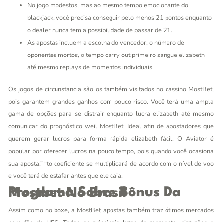
No jogo modestos, mas ao mesmo tempo emocionante do
blackjack, você precisa conseguir pelo menos 21 pontos enquanto
o dealer nunca tem a possibilidade de passar de 21.
As apostas incluem a escolha do vencedor, o número de
oponentes mortos, o tempo carry out primeiro sangue elizabeth
até mesmo replays de momentos individuais.
Os jogos de circunstancia são os também visitados no cassino MostBet,
pois garantem grandes ganhos com pouco risco. Você terá uma ampla
gama de opções para se distrair enquanto lucra elizabeth até mesmo
comunicar do prognóstico weil MostBet. Ideal afin de apostadores que
querem gerar lucros para forma rápida elizabeth fácil. O Aviator é
popular por oferecer lucros na pouco tempo, pois quando você ocasiona
sua aposta,” “to coeficiente se multiplicará de acordo com o nível de voo
e você terá de estafar antes que ele caia.
Programa Sobre Bônus Da Mostbet No Brasil
Assim como no boxe, a MostBet apostas também traz ótimos mercados