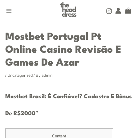
Skip
MAIN
to
MENU
content
Post
navigation
Mostbet Portugal Pt
Online Casino Revisão E
Games De Azar
/
Uncategorized
/ By
admin
Mostbet Brasil: É Confiável? Cadastro E Bônus
De R$2000″
Content