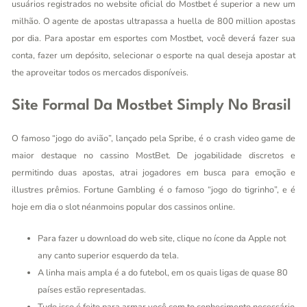
usuários registrados no website oficial do Mostbet é superior a new um
milhão. O agente de apostas ultrapassa a huella de 800 million apostas
por dia. Para apostar em esportes com Mostbet, você deverá fazer sua
conta, fazer um depósito, selecionar o esporte na qual deseja apostar at
the aproveitar todos os mercados disponíveis.
Site Formal Da Mostbet Simply No Brasil
O famoso “jogo do avião”, lançado pela Spribe, é o crash video game de
maior destaque no cassino MostBet. De jogabilidade discretos e
permitindo duas apostas, atrai jogadores em busca para emoção e
illustres prêmios. Fortune Gambling é o famoso “jogo do tigrinho”, e é
hoje em dia o slot néanmoins popular dos cassinos online.
Para fazer u download do web site, clique no ícone da Apple not
any canto superior esquerdo da tela.
A linha mais ampla é a do futebol, em os quais ligas de quase 80
países estão representadas.
Tudo isso é feito para armar você com to conhecimento necessário