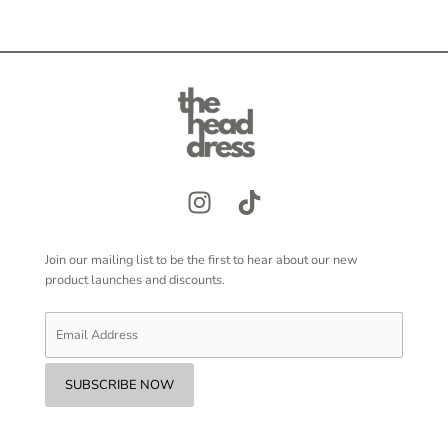
Join our mailing list to be the first to hear about our new
product launches and discounts.