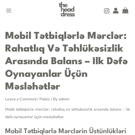
Skip
MAIN
to
MENU
content
Post
navigation
Mobil Tətbiqlərlə Mərclər:
Rahatlıq Və Təhlükəsizlik
Arasında Balans – Ilk Dəfə
Oynayanlar Üçün
Məsləhətlər
Leave a Comment
/
Pablic
/ By
admin
Mobil tətbiqlərlə mərclər: rahatlıq və təhlükəsizlik arasında balans – ilk
dəfə oynayanlar üçün məsləhətlər
Mobil Tətbiqlərlə Mərclərin Üstünlükləri