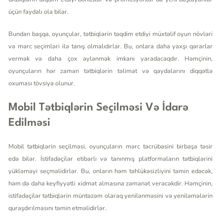
üçün faydalı ola bilər.
Bundan başqa, oyunçular, tətbiqlərin təqdim etdiyi müxtəlif oyun növləri
və mərc seçimləri ilə tanış olmalıdırlar. Bu, onlara daha yaxşı qərarlar
vermək və daha çox əylənmək imkanı yaradacaqdır. Həmçinin,
oyunçuların hər zaman tətbiqlərin təlimat və qaydalarını diqqətlə
oxuması tövsiyə olunur.
Mobil Tətbiqlərin Seçilməsi Və İdarə
Edilməsi
Mobil tətbiqlərin seçilməsi, oyunçuların mərc təcrübəsini birbaşa təsir
edə bilər. İstifadəçilər etibarlı və tanınmış platformaların tətbiqlərini
yükləməyi seçməlidirlər. Bu, onların həm təhlükəsizliyini təmin edəcək,
həm də daha keyfiyyətli xidmət almasına zəmanət verəcəkdir. Həmçinin,
istifadəçilər tətbiqlərin müntəzəm olaraq yenilənməsini və yeniləmələrin
quraşdırılmasını təmin etməlidirlər.