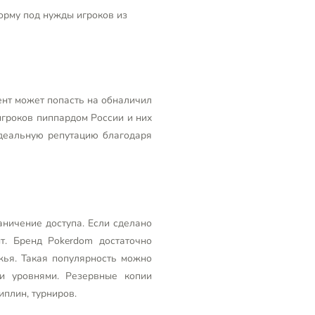
орму под нужды игроков из
нт может попасть на обналичил
гроков пиппардом России и них
идеальную репутацию благодаря
ничение доступа. Если сделано
т. Бренд Pokerdom достаточно
жья. Такая популярность можно
и уровнями. Резервные копии
плин, турниров.