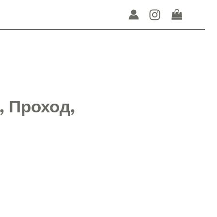
 Проход,