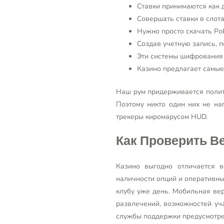
Ставки принимаются как 
Совершать ставки в слота
Нужно просто скачать Po
Создав учетную запись, п
Эти системы шифрования 
Казино предлагает самые
Наш рум придерживается полит
Поэтому никто один них не на
трекеры киромарусом HUD.
Как Проверить В
Казино выгодно отличается в
наличности опций и оперативны
клубу уже день. Мобильная вер
развлечений, возможностей уча
службы поддержки предусмотрен