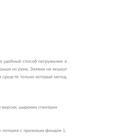
о удобный способ погружения в
рыши из рума. Заявки на кешаут
 средств только который метод,
 версии, широким спектром
я лотерея с призовым фондом 1,