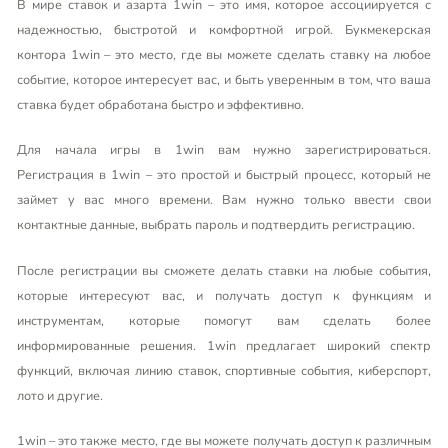
В мире ставок и азарта 1win – это имя, которое ассоциируется с
надежностью, быстротой и комфортной игрой. Букмекерская
контора 1win – это место, где вы можете сделать ставку на любое
событие, которое интересует вас, и быть уверенным в том, что ваша
ставка будет обработана быстро и эффективно.
Для начала игры в 1win вам нужно зарегистрироваться.
Регистрация в 1win – это простой и быстрый процесс, который не
займет у вас много времени. Вам нужно только ввести свои
контактные данные, выбрать пароль и подтвердить регистрацию.
После регистрации вы сможете делать ставки на любые события,
которые интересуют вас, и получать доступ к функциям и
инструментам, которые помогут вам сделать более
информированные решения. 1win предлагает широкий спектр
функций, включая линию ставок, спортивные события, киберспорт,
лото и другие.
1win – это также место, где вы можете получать доступ к различным