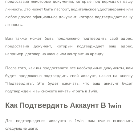
предоставив некоторые документы, которые подтверждают вашу
личность. Это может быть паспорт, водительское удостоверение или
любое другое официальное документ, которое подтверждает вашу
личность.
Вам также может быть предложено подтвердить свой адрес,
предоставив документ, который подтверждает ваш адрес,
например, договор на жилье или контракт на аренду.
После того, как вы предоставите все необходимые документы, вам
будет предложено подтвердить свой аккаунт, нажав на кнопку
“Подтвердить”. Это будет означать, что ваш аккаунт будет
подтвержден, и вы сможете начать играть в 1win.
Как Подтвердить Аккаунт В 1win
Для подтверждения аккаунта в 1win, вам нужно выполнить
следующие шаги: