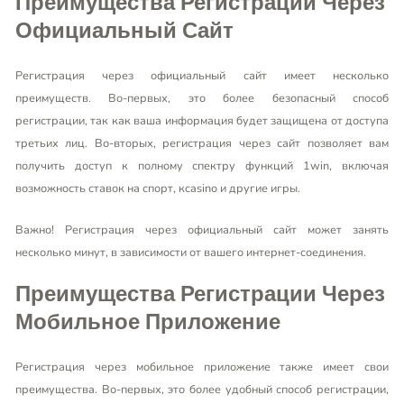
Преимущества Регистрации Через
Официальный Сайт
Регистрация через официальный сайт имеет несколько
преимуществ. Во-первых, это более безопасный способ
регистрации, так как ваша информация будет защищена от доступа
третьих лиц. Во-вторых, регистрация через сайт позволяет вам
получить доступ к полному спектру функций 1win, включая
возможность ставок на спорт, кcasino и другие игры.
Важно! Регистрация через официальный сайт может занять
несколько минут, в зависимости от вашего интернет-соединения.
Преимущества Регистрации Через
Мобильное Приложение
Регистрация через мобильное приложение также имеет свои
преимущества. Во-первых, это более удобный способ регистрации,