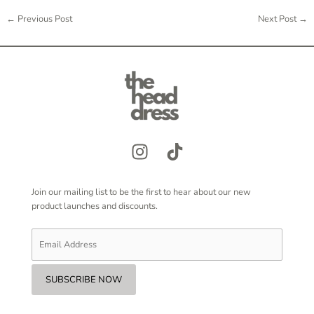
←
Previous Post
Next Post
→
Join our mailing list to be the first to hear about our new
product launches and discounts.