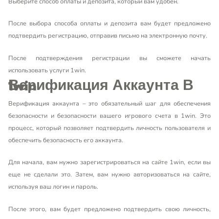
Выберите способ оплаты и депозита, который вам удобен.
После выбора способа оплаты и депозита вам будет предложено
подтвердить регистрацию, отправив письмо на электронную почту.
После подтверждения регистрации вы сможете начать
использовать услуги 1win.
Верификация Аккаунта В 1win
Верификация аккаунта – это обязательный шаг для обеспечения
безопасности и безопасности вашего игрового счета в 1win. Это
процесс, который позволяет подтвердить личность пользователя и
обеспечить безопасность его аккаунта.
Для начала, вам нужно зарегистрироваться на сайте 1win, если вы
еще не сделали это. Затем, вам нужно авторизоваться на сайте,
используя ваш логин и пароль.
После этого, вам будет предложено подтвердить свою личность,