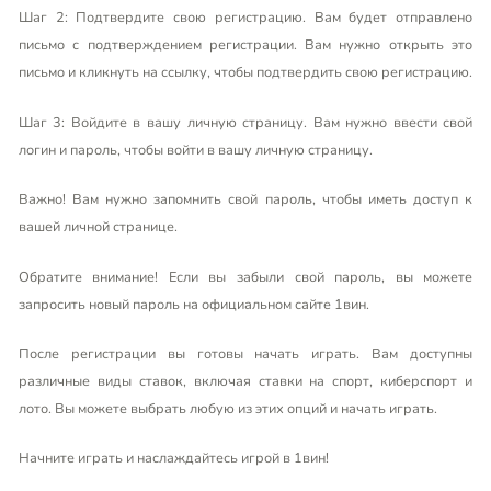
Шаг 2: Подтвердите свою регистрацию. Вам будет отправлено
письмо с подтверждением регистрации. Вам нужно открыть это
письмо и кликнуть на ссылку, чтобы подтвердить свою регистрацию.
Шаг 3: Войдите в вашу личную страницу. Вам нужно ввести свой
логин и пароль, чтобы войти в вашу личную страницу.
Важно! Вам нужно запомнить свой пароль, чтобы иметь доступ к
вашей личной странице.
Обратите внимание! Если вы забыли свой пароль, вы можете
запросить новый пароль на официальном сайте 1вин.
После регистрации вы готовы начать играть. Вам доступны
различные виды ставок, включая ставки на спорт, киберспорт и
лото. Вы можете выбрать любую из этих опций и начать играть.
Начните играть и наслаждайтесь игрой в 1вин!