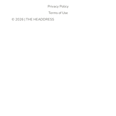
Privacy Policy
Terms of Use
© 2026 | THE HEADDRESS