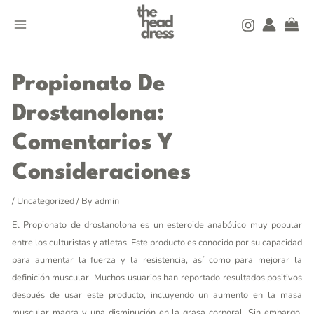
Skip
MAIN
to
MENU
content
Post
navigation
Propionato De
Drostanolona:
Comentarios Y
Consideraciones
/
Uncategorized
/ By
admin
El Propionato de drostanolona es un esteroide anabólico muy popular
entre los culturistas y atletas. Este producto es conocido por su capacidad
para aumentar la fuerza y la resistencia, así como para mejorar la
definición muscular. Muchos usuarios han reportado resultados positivos
después de usar este producto, incluyendo un aumento en la masa
muscular magra y una disminución en la grasa corporal. Sin embargo,