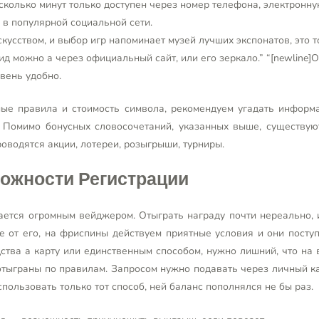
сколько минут только доступен через номер телефона, электронн
 в популярной социальной сети.
кусством, и выбор игр напоминает музей лучших экспонатов, это то
оид можно а через официальный сайт, или его зеркало.” “[newline]
вень удобно.
ные правила и стоимость символа, рекомендуем угадать информ
 Помимо бонусных словосочетаний, указанных выше, существую
роводятся акции, лотереи, розыгрыши, турниры.
зможности Регистрации
ется огромным вейджером. Отыграть награду почти нереально, 
е от его, на фриспины действуем приятные условия и они посту
дства а карту или единственным способом, нужно лишний, что на 
отыграны по правилам. Запросом нужно подавать через личный ка
пользовать только тот способ, ней баланс пополнялся не бы раз.