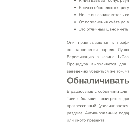
К ним взывает бонус рау
Бонусы обновляются регу
Ниже вы ознакомитесь со
От пополнения счёта до 
Это отличный шанс иметь 
Они привязываются к профи
восстановления пароля. Лучш
Верификацию в казино 1хСлот
Процедура выполняется для 
заведению убедиться же том, чт
Обналичивать
В радиосвязь с событиями для
Такие большие выигрыши дос
прогрессивный (увеличивается
разделе. Активированные пода
или иного презента.