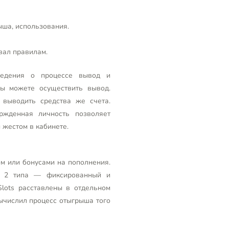
ыша, использования.
вал правилам.
ведения о процессе вывод и
вы можете осуществить вывод.
 выводить средства же счета.
ржденная личность позволяет
 жестом в кабинете.
м или бонусами на пополнения.
ет 2 типа — фиксированный и
Slots расставлены в отдельном
ычислил процесс отыгрыша того