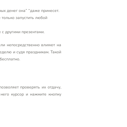
ых денег она” “даже принесет.
е только запустить любой
 с другими презентами.
ели непосредственно влияют на
еделю и судя праздникам. Такой
 бесплатно
.
озволяет проверять их отдачу,
 него курсор и нажмите кнопку