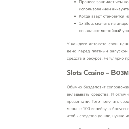
Процесс занимает чем не
использованием аккаунта
Когда азарт становится ис
1x Slots скачать на андр
позволяют достойный уро
У каждого автомата свои, цен
демо перед платным запуском.
средств а ресурсе. Регулярно п
Slots Casino – Во
Обычно бездепозит сопровожда
вкладывать средства. И отличи
презентами. Того получить сре
меньше 100 копейку, а бонусы 
чтобы средства дошли, нужно ис