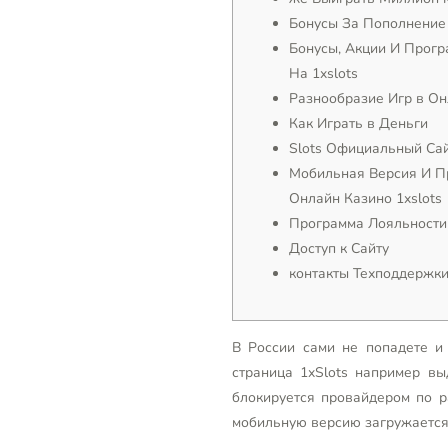
Бонусы За Пополнение 
Бонусы, Акции И Прог
На 1xslots
Разнообразие Игр в Он
Как Играть в Деньги
Slots Официальный Сай
Мобильная Версия И 
Онлайн Казино 1xslots
Программа Лояльности 
Доступ к Сайту
контакты Техподдержки
В России сами не попадете и
страница 1xSlots например вы
блокируется провайдером по 
мобильную версию загружается