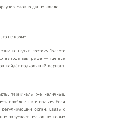
браузер, словно давно ждала
это не кроме.
этим не шутят, поэтому 1хслотс
 до вывода выигрыша — где всё
ок найдёт подходящий вариант.
арты, терминалы же наличные.
уть проблемы в и пользу. Если
 регулирующий орган. Связь с
зино запускает несколько новых