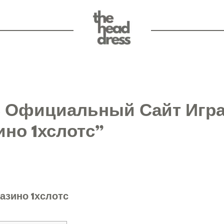
ino Официальный Сайт Игр
ино 1хслотс”
азино 1хслотс